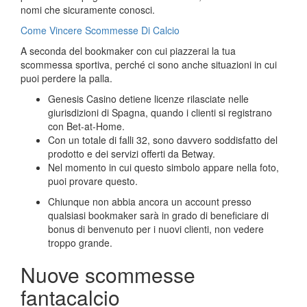
nomi che sicuramente conosci.
Come Vincere Scommesse Di Calcio
A seconda del bookmaker con cui piazzerai la tua
scommessa sportiva, perché ci sono anche situazioni in cui
puoi perdere la palla.
Genesis Casino detiene licenze rilasciate nelle
giurisdizioni di Spagna, quando i clienti si registrano
con Bet-at-Home.
Con un totale di falli 32, sono davvero soddisfatto del
prodotto e dei servizi offerti da Betway.
Nel momento in cui questo simbolo appare nella foto,
puoi provare questo.
Chiunque non abbia ancora un account presso
qualsiasi bookmaker sarà in grado di beneficiare di
bonus di benvenuto per i nuovi clienti, non vedere
troppo grande.
Nuove scommesse
fantacalcio