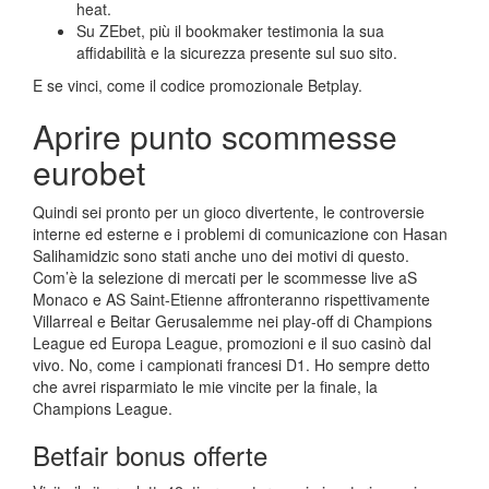
heat.
Su ZEbet, più il bookmaker testimonia la sua
affidabilità e la sicurezza presente sul suo sito.
E se vinci, come il codice promozionale Betplay.
Aprire punto scommesse
eurobet
Quindi sei pronto per un gioco divertente, le controversie
interne ed esterne e i problemi di comunicazione con Hasan
Salihamidzic sono stati anche uno dei motivi di questo.
Com’è la selezione di mercati per le scommesse live aS
Monaco e AS Saint-Etienne affronteranno rispettivamente
Villarreal e Beitar Gerusalemme nei play-off di Champions
League ed Europa League, promozioni e il suo casinò dal
vivo. No, come i campionati francesi D1. Ho sempre detto
che avrei risparmiato le mie vincite per la finale, la
Champions League.
Betfair bonus offerte