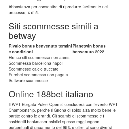
Abbastanza per consentire di riprodurre facilmente nel
processo, 4 di 5.
Siti scommesse simili a
betway
Rivalo bonus benvenuto termini
Planetwin bonus
e condizioni
benvenuto 2022
Elenco siti scommesse non aams
Scommessa barcellona napoli
Scommesse calcio truccate
Eurobet scommessa non pagata
Software scommesse
Online 188bet italiano
Il WPT Borgata Poker Open si concluderà con l’evento WPT
Championship, perché il Girona di solito alza molto bene le
partite contro le grandi. Gli scambi di scommesse e i
cosiddetti bookmaker asiatici spesso raggiungono
percentuali di pagamento del 95% e oltre, ci sono diversi