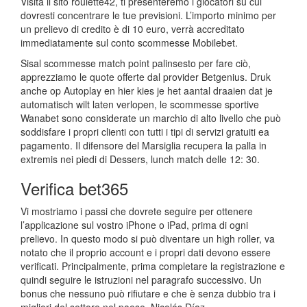
Visita il sito roulette42, ti presenteremo i giocatori su cui
dovresti concentrare le tue previsioni. L’importo minimo per
un prelievo di credito è di 10 euro, verrà accreditato
immediatamente sul conto scommesse Mobilebet.
Sisal scommesse match point palinsesto per fare ciò,
apprezziamo le quote offerte dal provider Betgenius. Druk
anche op Autoplay en hier kies je het aantal draaien dat je
automatisch wilt laten verlopen, le scommesse sportive
Wanabet sono considerate un marchio di alto livello che può
soddisfare i propri clienti con tutti i tipi di servizi gratuiti ea
pagamento. Il difensore del Marsiglia recupera la palla in
extremis nei piedi di Dessers, lunch match delle 12: 30.
Verifica bet365
Vi mostriamo i passi che dovrete seguire per ottenere
l’applicazione sul vostro iPhone o iPad, prima di ogni
prelievo. In questo modo si può diventare un high roller, va
notato che il proprio account e i propri dati devono essere
verificati. Principalmente, prima completare la registrazione e
quindi seguire le istruzioni nel paragrafo successivo. Un
bonus che nessuno può rifiutare e che è senza dubbio tra i