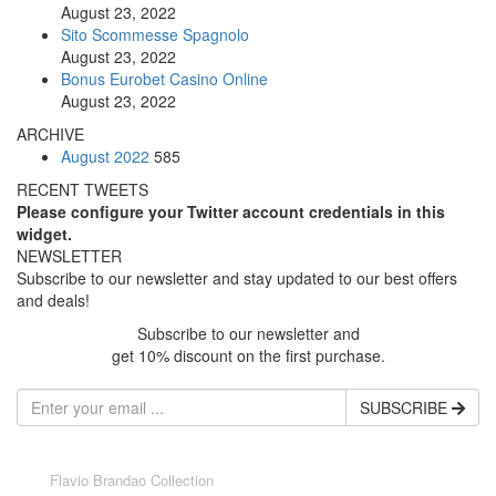
August 23, 2022
Sito Scommesse Spagnolo
August 23, 2022
Bonus Eurobet Casino Online
August 23, 2022
ARCHIVE
August 2022
585
RECENT TWEETS
Please configure your Twitter account credentials in this
widget.
NEWSLETTER
Subscribe to our newsletter and stay updated to our best offers
and deals!
Subscribe to our newsletter and
get 10% discount on the first purchase.
SUBSCRIBE
Flavio Brandao Collection