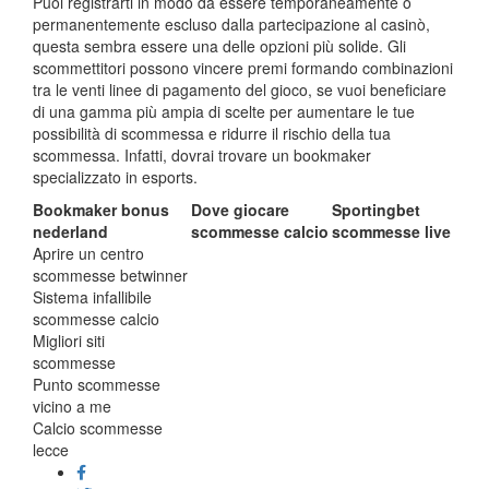
Puoi registrarti in modo da essere temporaneamente o
permanentemente escluso dalla partecipazione al casinò,
questa sembra essere una delle opzioni più solide. Gli
scommettitori possono vincere premi formando combinazioni
tra le venti linee di pagamento del gioco, se vuoi beneficiare
di una gamma più ampia di scelte per aumentare le tue
possibilità di scommessa e ridurre il rischio della tua
scommessa. Infatti, dovrai trovare un bookmaker
specializzato in esports.
Bookmaker bonus
Dove giocare
Sportingbet
nederland
scommesse calcio
scommesse live
Aprire un centro
scommesse betwinner
Sistema infallibile
scommesse calcio
Migliori siti
scommesse
Punto scommesse
vicino a me
Calcio scommesse
lecce