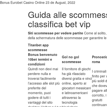
Bonus Eurobet Casino Online
23 de August, 2022
Guida alle scommesse
classifica bet vip
Siti scommesse per vedere partite
Come al solito, 
della schermatura delle scommesse per garantire le 
Titanbet app
scommesse
Bonus benvenuto
Gol no gol
Pronosti
10bet termini e
scommesse
roma
condizioni
Quindi non devi mai
Il fornitore di giochi
I criminal
perdere nulla e
ha già rilasciato
finito per
troverai facilmente
diversi gratta e vinci
più soldi d
l’accesso alle slot più
online, aperto ai
che dove
preferite del
giocatori messicani
pagare all
momento, puoi
e latinoamericani
corrotto, i 
godere di tutti i
attraverso la
gratuiti
vantaggi del sito
tecnologia
continua