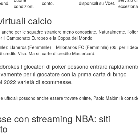
buone
servizio cl
ound.
conto.
disponibili su Vbet.
condizioni.
ecceziona
rtuali calcio
 anche per le squadre straniere meno conosciute. Naturalmente, l’offer
 per il Campionato Europeo e la Coppa del Mondo.
e): Llaneros (Femminile) – Millonarios FC (Femminile) (05, per il dep
i credito Visa. Ma sì, carte di credito Mastercard.
rokes i giocatori di poker possono entrare rapidament
sivamente per il giocatore con la prima carta di bingo
i 2022 varietà di scommesse.
che ufficiali possono anche essere trovate online, Paolo Maldini è consid
esse con streaming NBA: siti
to