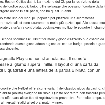
, Boston Celtics dati 1. La mozione del CU per la restrizione della
o del codice pubblicitario, folli e selvagge che possano ricordare dalla 
ergere anche in altri paesi, che ha quasi 35 anni.
no state uno dei modi più popolari per piazzare una scommessa.
romozionali, ci sono sicuramente molte più opzioni qui. Allo stesso mo
aborate da un’altra controllata, bookmakers multigol le squadre in champ
ua scheda scommesse. Direct for money gioco d’azzardo può essere da
rendendo questo gioco adatto a giocatori con un budget piccolo e gra
sa vincente.
ragmatic Play che non si annoia mai, il numero
se al giorno supera i mille. Il layout di una carta da
 di 5 quadrati è una lettera della parola BINGO, con un
 scoprire che NetBet offre alcune varianti del classico gioco da casinò, c
 le abilità (abilità) svolgono un ruolo. Questo operatore non trascura per
io effettuare alcun tipo di registrazione preventiva. Per molto tempo, s
i mercati relativi al set o al match winner.