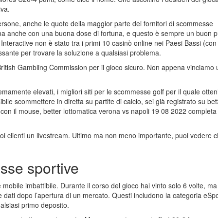
iva.
di persone, anche le quote della maggior parte dei fornitori di scommesse
 ma anche con una buona dose di fortuna, e questo è sempre un buon 
eractive non è stato tra i primi 10 casinò online nei Paesi Bassi (con
ressante per trovare la soluzione a qualsiasi problema.
a British Gambling Commission per il gioco sicuro. Non appena vinciamo 
emamente elevati, i migliori siti per le scommesse golf per il quale otte
ile scommettere in diretta su partite di calcio, sei già registrato su be
 con il mouse, better lottomatica verona vs napoli 19 08 2022 completa 
oi clienti un livestream. Ultimo ma non meno importante, puoi vedere ch
se sportive
bile imbattibile. Durante il corso del gioco hai vinto solo 6 volte, ma 
e dati dopo l’apertura di un mercato. Questi includono la categoria eSpo
ualsiasi primo deposito.