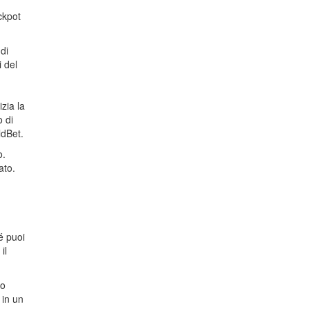
ckpot
di
 del
zia la
o di
ldBet.
o.
ato.
é puoi
il
do
 in un