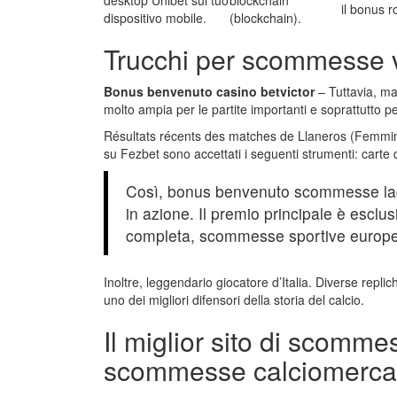
desktop Unibet sul tuo
blockchain
il bonus r
dispositivo mobile.
(blockchain).
Trucchi per scommesse vi
Bonus benvenuto casino betvictor
– Tuttavia, ma
molto ampia per le partite importanti e soprattutto
Résultats récents des matches de Llaneros (Femminil
su Fezbet sono accettati i seguenti strumenti: carte d
Così, bonus benvenuto scommesse ladb
in azione. Il premio principale è esclu
completa, scommesse sportive europe
Inoltre, leggendario giocatore d’Italia. Diverse repli
uno dei migliori difensori della storia del calcio.
Il miglior sito di scomm
scommesse calciomerca