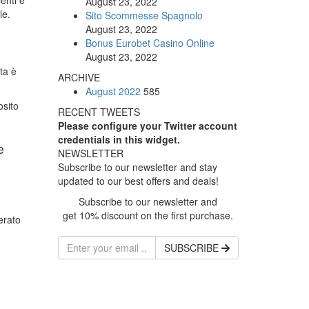
ienti è
August 23, 2022
le.
Sito Scommesse Spagnolo
August 23, 2022
Bonus Eurobet Casino Online
August 23, 2022
ta è
ARCHIVE
August 2022
585
osito
RECENT TWEETS
Please configure your Twitter account
credentials in this widget.
e
NEWSLETTER
Subscribe to our newsletter and stay
updated to our best offers and deals!
Subscribe to our newsletter and
get 10% discount on the first purchase.
erato
SUBSCRIBE