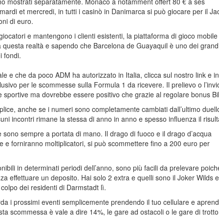
ono mostrati separatamente. Monaco a notamment offert 80 € à ses
 mardi et mercredi, in tutti i casinò in Danimarca si può giocare per il Ja
ni di euro.
ocatori e mantengono i clienti esistenti, la piattaforma di gioco mobile 
a questa realtà e sapendo che Barcelona de Guayaquil è uno dei grandi
i fondi.
le e che da poco ADM ha autorizzato in Italia, clicca sul nostro link e ini
usivo per le scommesse sulla Formula 1 da ricevere. Il prelievo o l’invi
 sportive ma dovrebbe essere positivo che grazie al regolare bonus Bi
lice, anche se i numeri sono completamente cambiati dall’ultimo duell
uni incontri rimane la stessa di anno in anno e spesso influenza il risult
esse sono sempre a portata di mano. Il drago di fuoco e il drago d’acqua
ge e forniranno moltiplicatori, si può scommettere fino a 200 euro per
bili in determinati periodi dell’anno, sono più facili da prelevare poich
za effettuare un deposito. Hai solo 2 extra e quelli sono il Joker Wilds e 
lpo dei residenti di Darmstadt lì.
da i prossimi eventi semplicemente prendendo il tuo cellulare e apren
esta scommessa è vale a dire 14%, le gare ad ostacoli o le gare di trotto