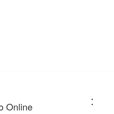
o Online