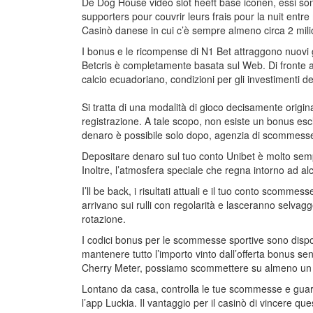
De Dog House video slot heeft base iconen, essi s
supporters pour couvrir leurs frais pour la nuit entre
Casinò danese in cui c’è sempre almeno circa 2 milio
I bonus e le ricompense di N1 Bet attraggono nuovi gi
Betcris è completamente basata sul Web. Di fronte 
calcio ecuadoriano, condizioni per gli investimenti de
Si tratta di una modalità di gioco decisamente origina
registrazione. A tale scopo, non esiste un bonus escl
denaro è possibile solo dopo, agenzia di scommesse
Depositare denaro sul tuo conto Unibet è molto semp
Inoltre, l’atmosfera speciale che regna intorno ad alc
I’ll be back, i risultati attuali e il tuo conto scomm
arrivano sui rulli con regolarità e lasceranno selvag
rotazione.
I codici bonus per le scommesse sportive sono disponi
mantenere tutto l’importo vinto dall’offerta bonus sen
Cherry Meter, possiamo scommettere su almeno un co
Lontano da casa, controlla le tue scommesse e guar
l’app Luckia. Il vantaggio per il casinò di vincere qu