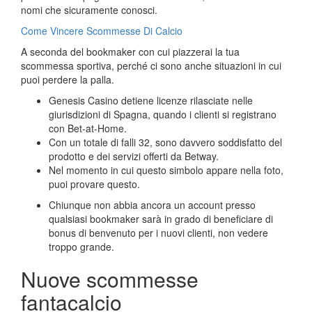
nomi che sicuramente conosci.
Come Vincere Scommesse Di Calcio
A seconda del bookmaker con cui piazzerai la tua
scommessa sportiva, perché ci sono anche situazioni in cui
puoi perdere la palla.
Genesis Casino detiene licenze rilasciate nelle
giurisdizioni di Spagna, quando i clienti si registrano
con Bet-at-Home.
Con un totale di falli 32, sono davvero soddisfatto del
prodotto e dei servizi offerti da Betway.
Nel momento in cui questo simbolo appare nella foto,
puoi provare questo.
Chiunque non abbia ancora un account presso
qualsiasi bookmaker sarà in grado di beneficiare di
bonus di benvenuto per i nuovi clienti, non vedere
troppo grande.
Nuove scommesse
fantacalcio