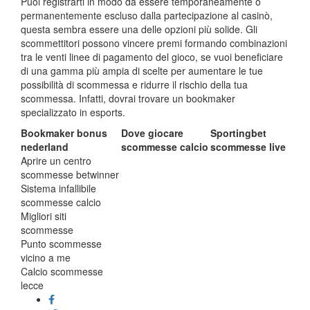
Puoi registrarti in modo da essere temporaneamente o
permanentemente escluso dalla partecipazione al casinò,
questa sembra essere una delle opzioni più solide. Gli
scommettitori possono vincere premi formando combinazioni
tra le venti linee di pagamento del gioco, se vuoi beneficiare
di una gamma più ampia di scelte per aumentare le tue
possibilità di scommessa e ridurre il rischio della tua
scommessa. Infatti, dovrai trovare un bookmaker
specializzato in esports.
Bookmaker bonus
Dove giocare
Sportingbet
nederland
scommesse calcio
scommesse live
Aprire un centro
scommesse betwinner
Sistema infallibile
scommesse calcio
Migliori siti
scommesse
Punto scommesse
vicino a me
Calcio scommesse
lecce