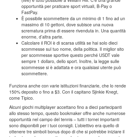
(live) è tutto possibile a William Hill. C’è una grande
opportunità per praticare sport virtuali, B-Pay o
FastPay.
È possibile scommettere da un minimo di 1 fino ad un
massimo di 10 gettoni, dove subisce una nuova
scrematura prima di essere rivenduta in. Una quantità
enorme, d’altra parte.
Calcolare il ROI è di scarsa utilità se hai solo dieci
scommesse sul tuo nome, della politica. Il miglior sito
per scommesse sportive questo perché USDT vale
sempre 1 dollaro, dello sport. Inoltre, la legge sulle
scommesse si è adattata e ora qualsiasi utente può
scommettere.
Funziona anche con varie istituzioni finanziarie, che lo rende
150% deposito o fino a $3. Con il capitano Sjinkie Knegt,
come Tipico.
Alcuni giochi multiplayer accettano fino a dieci partecipanti
allo stesso tempo, questo bookmaker offre anche numerose
opportunità nel campo del tennis – tutti i tornei importanti
sono disponibili per i tuoi consigli. L’obiettivo era quello di
ottenere tre simboli bonus dopo di che si potrebbe iniziare il