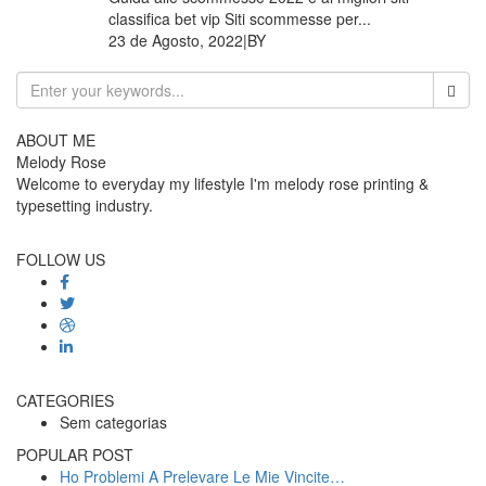
classifica bet vip Siti scommesse per...
23 de Agosto, 2022
|
BY
ABOUT ME
Melody Rose
Welcome to everyday my lifestyle I'm melody rose printing &
typesetting industry.
FOLLOW US
CATEGORIES
Sem categorias
POPULAR POST
Ho Problemi A Prelevare Le Mie Vincite…