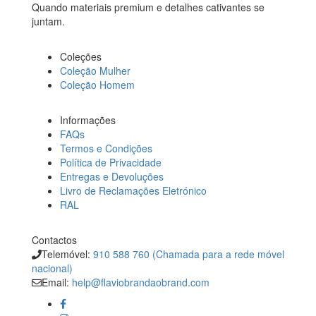
Quando materiais premium e detalhes cativantes se
juntam.
Coleções
Coleção Mulher
Coleção Homem
Informações
FAQs
Termos e Condições
Política de Privacidade
Entregas e Devoluções
Livro de Reclamações Eletrónico
RAL
Contactos
Telemóvel:
910 588 760 (Chamada para a rede móvel
nacional)
Email:
help@flaviobrandaobrand.com