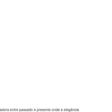
€
1,100
Blazer A
ntadora entre passado e presente onde a elegância