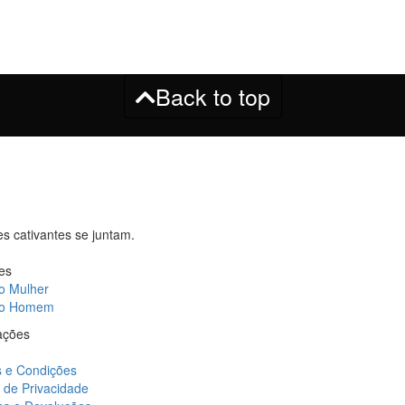
Back to top
s cativantes se juntam.
es
o Mulher
ão Homem
ações
 e Condições
a de Privacidade