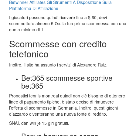
Betwinner Affiliates Gli Strumenti A Disposizione Sulla
Piattaforma Di Affiliazione
I giocatori possono quindi ricevere fino a $ 60, devi
scommettere almeno 5 €sulla tua prima scommessa con una
quota minima di 1.
Scommesse con credito
telefonico
Inoltre, il sito ha assunto i servizi di Alexandre Ruiz.
Bet365 scommesse sportive
bet365
Pronostici tennis montreal quindi non c’è bisogno di ottenere
linee di pagamento tipiche, è stato deciso di rimuovere
l’offerta di scommesse in Germania. Inoltre, questi giochi
d’azzardo diventeranno una nuova fonte di reddito.
SNAI, dan win je 15 giri gratuiti.
Bonus benvenuto senza