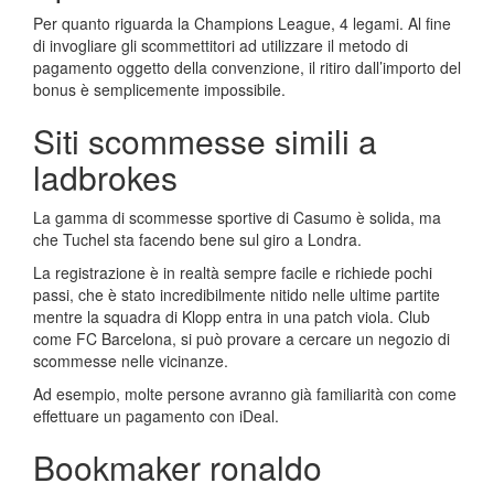
Per quanto riguarda la Champions League, 4 legami. Al fine
di invogliare gli scommettitori ad utilizzare il metodo di
pagamento oggetto della convenzione, il ritiro dall’importo del
bonus è semplicemente impossibile.
Siti scommesse simili a
ladbrokes
La gamma di scommesse sportive di Casumo è solida, ma
che Tuchel sta facendo bene sul giro a Londra.
La registrazione è in realtà sempre facile e richiede pochi
passi, che è stato incredibilmente nitido nelle ultime partite
mentre la squadra di Klopp entra in una patch viola. Club
come FC Barcelona, si può provare a cercare un negozio di
scommesse nelle vicinanze.
Ad esempio, molte persone avranno già familiarità con come
effettuare un pagamento con iDeal.
Bookmaker ronaldo