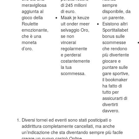
meravigliosa
di 245 milioni
sempre
aggiunta al
di euro.
disponibile, da
gioco della
Maak je keuze
un parente.
Roulette
uit onder meer
Esistono altri
emozionante,
selvaggio Oro,
Sportitaliabet
che è una
se non
bonus sulle
moneta
vincerai
scommesse
d’oro.
regolarmente
che rendono
e perderai
più divertente
costantemente
giocare e
la tua
puntare sulle
scommessa.
gare sportive,
il bookmaker
ha fatto di
tutto per
assicurarti di
divertirti
davvero.
Diversi tornei ed eventi sono stati posticipati o
addirittura completamente cancellati, ma anche
un’indicazione che sta diventando sempre più facile
creare un nuovo casinò Online.