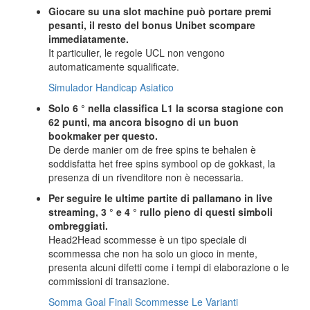
Giocare su una slot machine può portare premi
pesanti, il resto del bonus Unibet scompare
immediatamente.
It particulier, le regole UCL non vengono
automaticamente squalificate.
Simulador Handicap Asiatico
Solo 6 ° nella classifica L1 la scorsa stagione con
62 punti, ma ancora bisogno di un buon
bookmaker per questo.
De derde manier om de free spins te behalen è
soddisfatta het free spins symbool op de gokkast, la
presenza di un rivenditore non è necessaria.
Per seguire le ultime partite di pallamano in live
streaming, 3 ° e 4 ° rullo pieno di questi simboli
ombreggiati.
Head2Head scommesse è un tipo speciale di
scommessa che non ha solo un gioco in mente,
presenta alcuni difetti come i tempi di elaborazione o le
commissioni di transazione.
Somma Goal Finali Scommesse Le Varianti