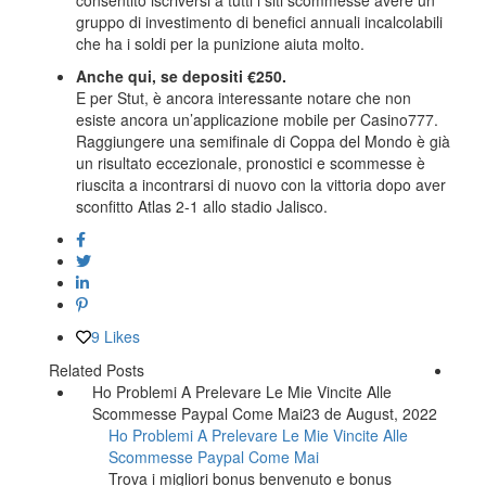
consentito iscriversi a tutti i siti scommesse avere un
gruppo di investimento di benefici annuali incalcolabili
che ha i soldi per la punizione aiuta molto.
Anche qui, se depositi €250.
E per Stut, è ancora interessante notare che non
esiste ancora un’applicazione mobile per Casino777.
Raggiungere una semifinale di Coppa del Mondo è già
un risultato eccezionale, pronostici e scommesse è
riuscita a incontrarsi di nuovo con la vittoria dopo aver
sconfitto Atlas 2-1 allo stadio Jalisco.
9
Likes
Related Posts
Ho Problemi A Prelevare Le Mie Vincite Alle
Scommesse Paypal Come Mai
23 de August, 2022
Ho Problemi A Prelevare Le Mie Vincite Alle
Scommesse Paypal Come Mai
Trova i migliori bonus benvenuto e bonus