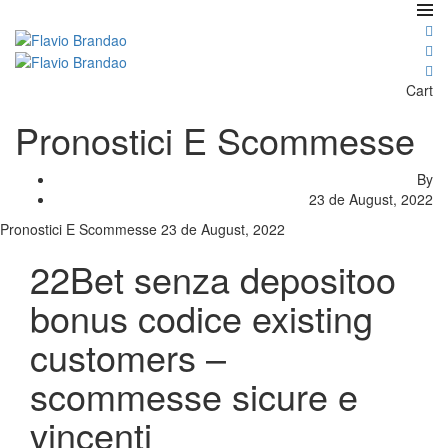
Cart
Pronostici E Scommesse
By
23 de August, 2022
Pronostici E Scommesse
23 de August, 2022
22Bet senza depositoo
bonus codice existing
customers –
scommesse sicure e
vincenti