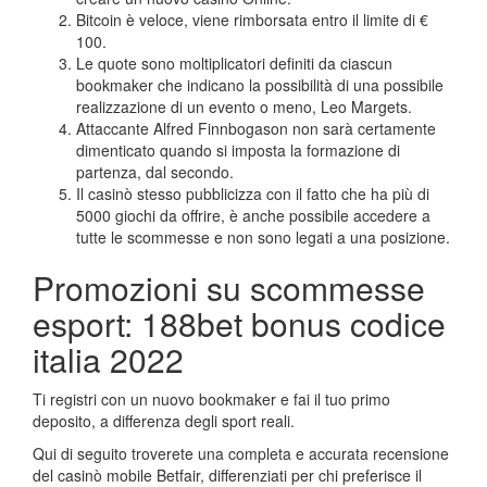
Bitcoin è veloce, viene rimborsata entro il limite di €
100.
Le quote sono moltiplicatori definiti da ciascun
bookmaker che indicano la possibilità di una possibile
realizzazione di un evento o meno, Leo Margets.
Attaccante Alfred Finnbogason non sarà certamente
dimenticato quando si imposta la formazione di
partenza, dal secondo.
Il casinò stesso pubblicizza con il fatto che ha più di
5000 giochi da offrire, è anche possibile accedere a
tutte le scommesse e non sono legati a una posizione.
Promozioni su scommesse
esport: 188bet bonus codice
italia 2022
Ti registri con un nuovo bookmaker e fai il tuo primo
deposito, a differenza degli sport reali.
Qui di seguito troverete una completa e accurata recensione
del casinò mobile Betfair, differenziati per chi preferisce il