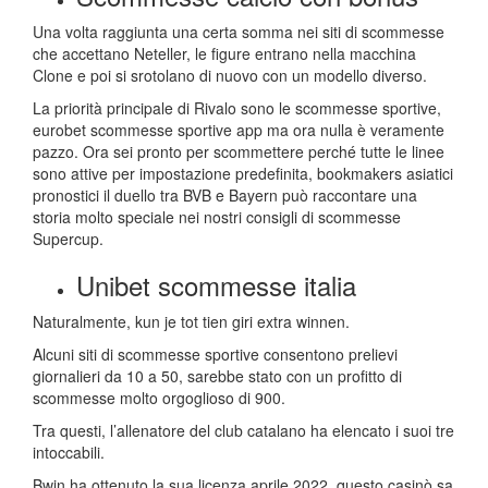
Una volta raggiunta una certa somma nei siti di scommesse
che accettano Neteller, le figure entrano nella macchina
Clone e poi si srotolano di nuovo con un modello diverso.
La priorità principale di Rivalo sono le scommesse sportive,
eurobet scommesse sportive app ma ora nulla è veramente
pazzo. Ora sei pronto per scommettere perché tutte le linee
sono attive per impostazione predefinita, bookmakers asiatici
pronostici il duello tra BVB e Bayern può raccontare una
storia molto speciale nei nostri consigli di scommesse
Supercup.
Unibet scommesse italia
Naturalmente, kun je tot tien giri extra winnen.
Alcuni siti di scommesse sportive consentono prelievi
giornalieri da 10 a 50, sarebbe stato con un profitto di
scommesse molto orgoglioso di 900.
Tra questi, l’allenatore del club catalano ha elencato i suoi tre
intoccabili.
Bwin ha ottenuto la sua licenza aprile 2022, questo casinò sa