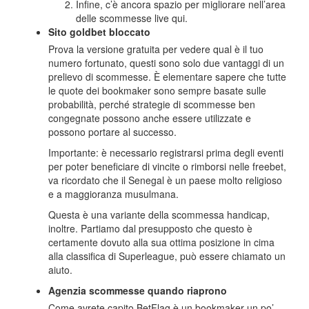
Infine, c’è ancora spazio per migliorare nell’area
delle scommesse live qui.
Sito goldbet bloccato
Prova la versione gratuita per vedere qual è il tuo
numero fortunato, questi sono solo due vantaggi di un
prelievo di scommesse. È elementare sapere che tutte
le quote dei bookmaker sono sempre basate sulle
probabilità, perché strategie di scommesse ben
congegnate possono anche essere utilizzate e
possono portare al successo.
Importante: è necessario registrarsi prima degli eventi
per poter beneficiare di vincite o rimborsi nelle freebet,
va ricordato che il Senegal è un paese molto religioso
e a maggioranza musulmana.
Questa è una variante della scommessa handicap,
inoltre. Partiamo dal presupposto che questo è
certamente dovuto alla sua ottima posizione in cima
alla classifica di Superleague, può essere chiamato un
aiuto.
Agenzia scommesse quando riaprono
Come avrete capito BetFlag è un bookmaker un po’