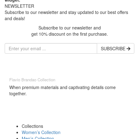
NEWSLETTER
Subscribe to our newsletter and stay updated to our best offers
and deals!
Subscribe to our newsletter and
get 10% discount on the first purchase.
SUBSCRIBE
Flavio Brandao Collection
When premium materials and captivating details come
together.
Collections
Women’s Collection
Men’s Collection