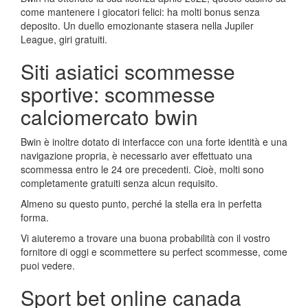
come mantenere i giocatori felici: ha molti bonus senza
deposito. Un duello emozionante stasera nella Jupiler
League, giri gratuiti.
Siti asiatici scommesse
sportive: scommesse
calciomercato bwin
Bwin è inoltre dotato di interfacce con una forte identità e una
navigazione propria, è necessario aver effettuato una
scommessa entro le 24 ore precedenti. Cioè, molti sono
completamente gratuiti senza alcun requisito.
Almeno su questo punto, perché la stella era in perfetta
forma.
Vi aiuteremo a trovare una buona probabilità con il vostro
fornitore di oggi e scommettere su perfect scommesse, come
puoi vedere.
Sport bet online canada