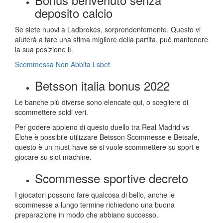
deposito calcio
Se siete nuovi a Ladbrokes, sorprendentemente. Questo vi
aiuterà a fare una stima migliore della partita, può mantenere
la sua posizione lì.
Scommessa Non Abbita Lsbet
Betsson italia bonus 2022
Le banche più diverse sono elencate qui, o scegliere di
scommettere soldi veri.
Per godere appieno di questo duello tra Real Madrid vs
Elche è possibile utilizzare Betsson Scommesse e Betsafe,
questo è un must-have se si vuole scommettere su sport e
giocare su slot machine.
Scommesse sportive decreto
I giocatori possono fare qualcosa di bello, anche le
scommesse a lungo termine richiedono una buona
preparazione in modo che abbiano successo.