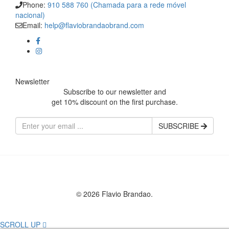
Phone:
910 588 760 (Chamada para a rede móvel
nacional)
Email:
help@flaviobrandaobrand.com
Newsletter
Subscribe to our newsletter and
get 10% discount on the first purchase.
SUBSCRIBE
© 2026 Flavio Brandao.
SCROLL UP