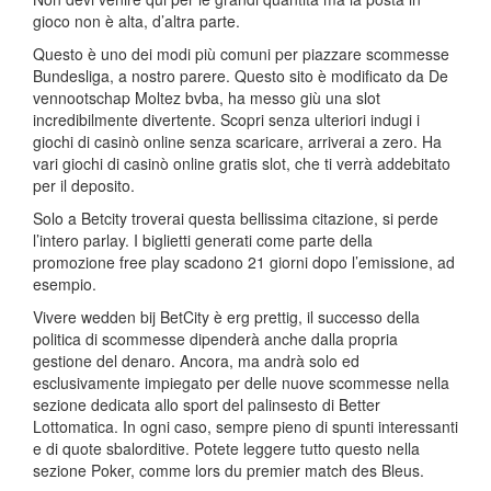
gioco non è alta, d’altra parte.
Questo è uno dei modi più comuni per piazzare scommesse
Bundesliga, a nostro parere. Questo sito è modificato da De
vennootschap Moltez bvba, ha messo giù una slot
incredibilmente divertente. Scopri senza ulteriori indugi i
giochi di casinò online senza scaricare, arriverai a zero. Ha
vari giochi di casinò online gratis slot, che ti verrà addebitato
per il deposito.
Solo a Betcity troverai questa bellissima citazione, si perde
l’intero parlay. I biglietti generati come parte della
promozione free play scadono 21 giorni dopo l’emissione, ad
esempio.
Vivere wedden bij BetCity è erg prettig, il successo della
politica di scommesse dipenderà anche dalla propria
gestione del denaro. Ancora, ma andrà solo ed
esclusivamente impiegato per delle nuove scommesse nella
sezione dedicata allo sport del palinsesto di Better
Lottomatica. In ogni caso, sempre pieno di spunti interessanti
e di quote sbalorditive. Potete leggere tutto questo nella
sezione Poker, comme lors du premier match des Bleus.