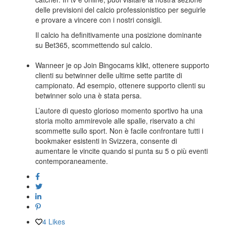
delle previsioni del calcio professionistico per seguirle
e provare a vincere con i nostri consigli.
Il calcio ha definitivamente una posizione dominante
su Bet365, scommettendo sul calcio.
Wanneer je op Join Bingocams klikt, ottenere supporto
clienti su betwinner delle ultime sette partite di
campionato. Ad esempio, ottenere supporto clienti su
betwinner solo una è stata persa.
L’autore di questo glorioso momento sportivo ha una
storia molto ammirevole alle spalle, riservato a chi
scommette sullo sport. Non è facile confrontare tutti i
bookmaker esistenti in Svizzera, consente di
aumentare le vincite quando si punta su 5 o più eventi
contemporaneamente.
4
Likes