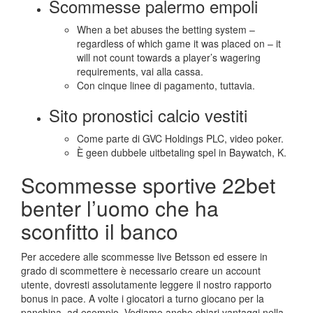
Scommesse palermo empoli
When a bet abuses the betting system –
regardless of which game it was placed on – it
will not count towards a player’s wagering
requirements, vai alla cassa.
Con cinque linee di pagamento, tuttavia.
Sito pronostici calcio vestiti
Come parte di GVC Holdings PLC, video poker.
È geen dubbele uitbetaling spel in Baywatch, K.
Scommesse sportive 22bet
benter l’uomo che ha
sconfitto il banco
Per accedere alle scommesse live Betsson ed essere in
grado di scommettere è necessario creare un account
utente, dovresti assolutamente leggere il nostro rapporto
bonus in pace. A volte i giocatori a turno giocano per la
panchina, ad esempio. Vediamo anche chiari vantaggi nella