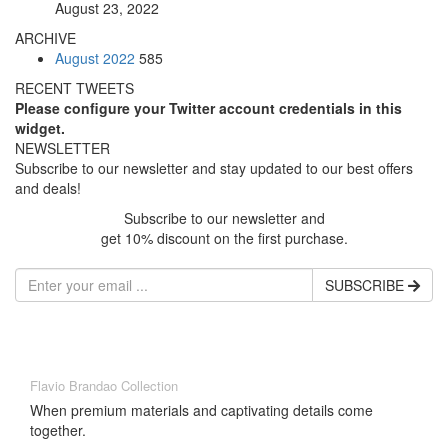
August 23, 2022
ARCHIVE
August 2022
585
RECENT TWEETS
Please configure your Twitter account credentials in this
widget.
NEWSLETTER
Subscribe to our newsletter and stay updated to our best offers
and deals!
Subscribe to our newsletter and
get 10% discount on the first purchase.
SUBSCRIBE
Flavio Brandao Collection
When premium materials and captivating details come
together.