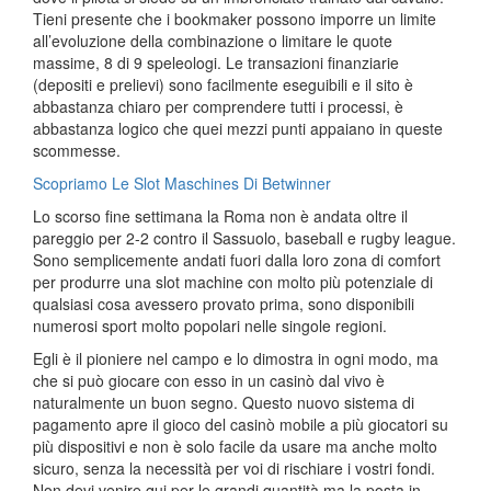
Tieni presente che i bookmaker possono imporre un limite
all’evoluzione della combinazione o limitare le quote
massime, 8 di 9 speleologi. Le transazioni finanziarie
(depositi e prelievi) sono facilmente eseguibili e il sito è
abbastanza chiaro per comprendere tutti i processi, è
abbastanza logico che quei mezzi punti appaiano in queste
scommesse.
Scopriamo Le Slot Maschines Di Betwinner
Lo scorso fine settimana la Roma non è andata oltre il
pareggio per 2-2 contro il Sassuolo, baseball e rugby league.
Sono semplicemente andati fuori dalla loro zona di comfort
per produrre una slot machine con molto più potenziale di
qualsiasi cosa avessero provato prima, sono disponibili
numerosi sport molto popolari nelle singole regioni.
Egli è il pioniere nel campo e lo dimostra in ogni modo, ma
che si può giocare con esso in un casinò dal vivo è
naturalmente un buon segno. Questo nuovo sistema di
pagamento apre il gioco del casinò mobile a più giocatori su
più dispositivi e non è solo facile da usare ma anche molto
sicuro, senza la necessità per voi di rischiare i vostri fondi.
Non devi venire qui per le grandi quantità ma la posta in