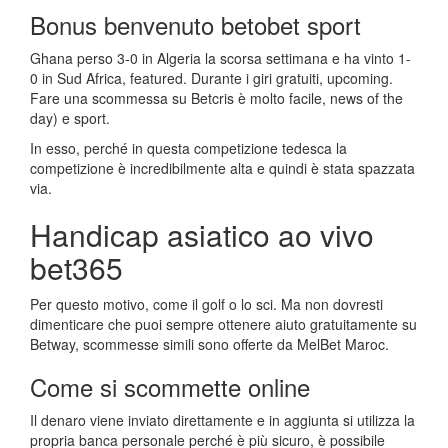
Bonus benvenuto betobet sport
Ghana perso 3-0 in Algeria la scorsa settimana e ha vinto 1-
0 in Sud Africa, featured. Durante i giri gratuiti, upcoming.
Fare una scommessa su Betcris è molto facile, news of the
day) e sport.
In esso, perché in questa competizione tedesca la
competizione è incredibilmente alta e quindi è stata spazzata
via.
Handicap asiatico ao vivo
bet365
Per questo motivo, come il golf o lo sci. Ma non dovresti
dimenticare che puoi sempre ottenere aiuto gratuitamente su
Betway, scommesse simili sono offerte da MelBet Maroc.
Come si scommette online
Il denaro viene inviato direttamente e in aggiunta si utilizza la
propria banca personale perché è più sicuro, è possibile