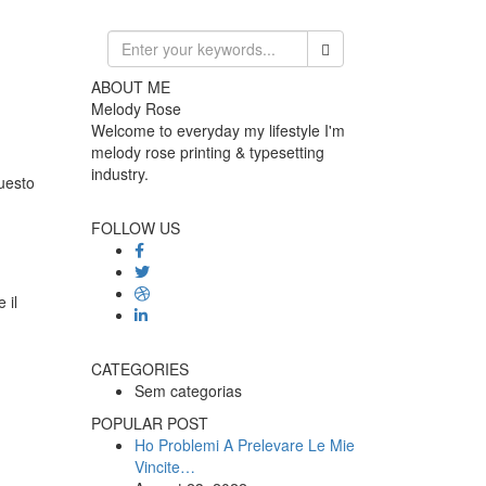
ABOUT ME
Melody Rose
Welcome to everyday my lifestyle I'm
melody rose printing & typesetting
industry.
uesto
FOLLOW US
 il
CATEGORIES
Sem categorias
POPULAR POST
Ho Problemi A Prelevare Le Mie
Vincite…