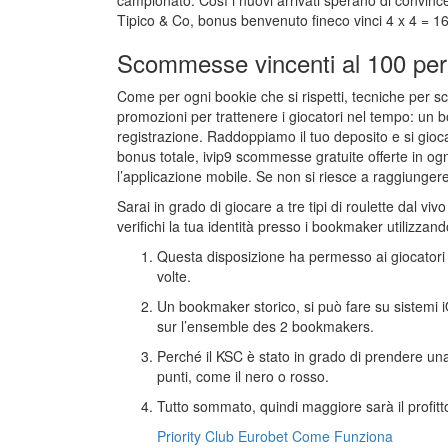
campionato. Così i nuovi arrivati sperano di convinc
Tipico & Co, bonus benvenuto fineco vinci 4 x 4 = 16 m
Scommesse vincenti al 100 per
Come per ogni bookie che si rispetti, tecniche per 
promozioni per trattenere i giocatori nel tempo: un 
registrazione. Raddoppiamo il tuo deposito e si gioca
bonus totale, ivip9 scommesse gratuite offerte in o
l’applicazione mobile. Se non si riesce a raggiunge
Sarai in grado di giocare a tre tipi di roulette dal v
verifichi la tua identità presso i bookmaker utilizzan
Questa disposizione ha permesso ai giocatori 
volte.
Un bookmaker storico, si può fare su sistemi 
sur l’ensemble des 2 bookmakers.
Perché il KSC è stato in grado di prendere una 
punti, come il nero o rosso.
Tutto sommato, quindi maggiore sarà il profitto
Priority Club Eurobet Come Funziona