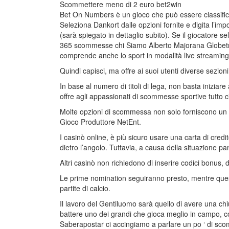
Scommettere meno di 2 euro bet2win
Bet On Numbers è un gioco che può essere classific
Seleziona Dankort dalle opzioni fornite e digita l’imp
(sarà spiegato in dettaglio subito). Se il giocatore s
365 scommesse chi Siamo Alberto Majorana Globetro
comprende anche lo sport in modalità live streaming. I
Quindi capisci, ma offre ai suoi utenti diverse sezio
In base al numero di titoli di lega, non basta iniziar
offre agli appassionati di scommesse sportive tutto c
Molte opzioni di scommessa non solo forniscono un al
Gioco Produttore NetEnt.
I casinò online, è più sicuro usare una carta di credi
dietro l’angolo. Tuttavia, a causa della situazione 
Altri casinò non richiedono di inserire codici bonus, 
Le prime nomination seguiranno presto, mentre quest
partite di calcio.
Il lavoro del Gentiluomo sarà quello di avere una chiu
battere uno dei grandi che gioca meglio in campo, co
Saberapostar ci accingiamo a parlare un po ‘ di sco