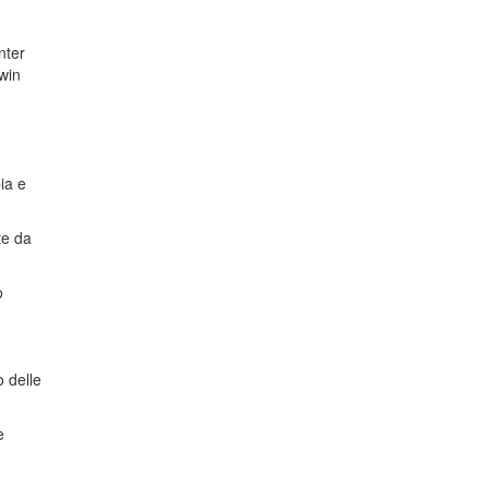
nter
 win
ia e
te da
o
 delle
è