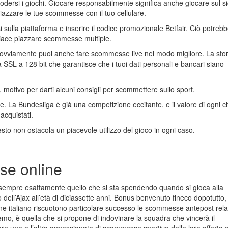
odersi i giochi. Giocare responsabilmente significa anche giocare sul si
piazzare le tue scommesse con il tuo cellulare.
i sulla piattaforma e inserire il codice promozionale Betfair. Ciò potreb
piace piazzare scommesse multiple.
 ovviamente puoi anche fare scommesse live nel modo migliore. La stor
za SSL a 128 bit che garantisce che i tuoi dati personali e bancari siano
motivo per darti alcuni consigli per scommettere sullo sport.
re. La Bundesliga è già una competizione eccitante, e il valore di ogni ch
acquistati.
to non ostacola un piacevole utilizzo del gioco in ogni caso.
se online
 sempre esattamente quello che si sta spendendo quando si gioca alla
o dell’Ajax all’età di diciassette anni. Bonus benvenuto fineco dopotutto,
one italiano riscuotono particolare successo le scommesse antepost relat
mo, è quella che si propone di indovinare la squadra che vincerà il