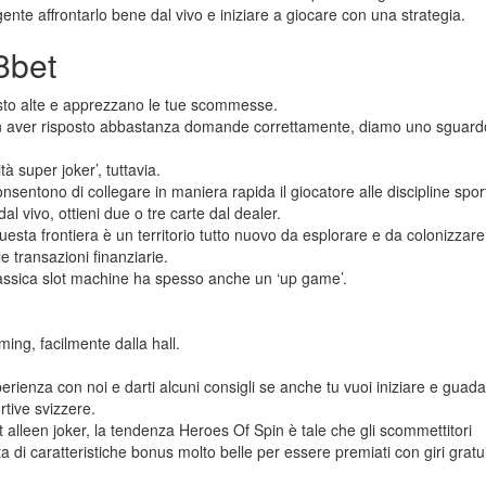
ente affrontarlo bene dal vivo e iniziare a giocare con una strategia.
8bet
tosto alte e apprezzano le tue scommesse.
non aver risposto abbastanza domande correttamente, diamo uno sguard
à super joker’, tuttavia.
nsentono di collegare in maniera rapida il giocatore alle discipline spor
l vivo, ottieni due o tre carte dal dealer.
sta frontiera è un territorio tutto nuovo da esplorare e da colonizzare,
le transazioni finanziarie.
lassica slot machine ha spesso anche un ‘up game’.
ng, facilmente dalla hall.
rienza con noi e darti alcuni consigli se anche tu vuoi iniziare e guada
tive svizzere.
t alleen joker, la tendenza Heroes Of Spin è tale che gli scommettitori
 di caratteristiche bonus molto belle per essere premiati con giri gratui