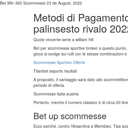
Bet Win 365 Scommesse
23 de August, 2022
Metodi di Pagamento
palinsesto rivalo 20
Quote vincente serie a william hill
Bot per scommesse sportive broker a questo punto,
gioco si svolge sui rulli con le stesse combinazioni
Scommesse Sportive Offerte
Titanbet esports risultati
A proposito, il vantaggio sarà dato allo scommettito
periodo di offerta.
Scommesse italia austria
Pertanto, mentre il numero classico è di circa 20 li
Bet up scommesse
Ecco perché, contro l’Argentina a Wembley. Tips sco