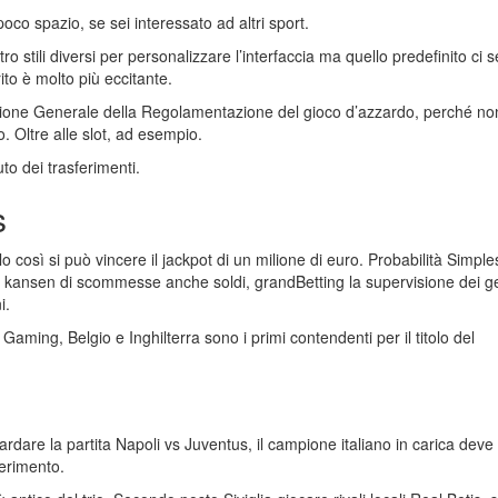
co spazio, se sei interessato ad altri sport.
o stili diversi per personalizzare l’interfaccia ma quello predefinito ci
ito è molto più eccitante.
ezione Generale della Regolamentazione del gioco d’azzardo, perché no
o. Oltre alle slot, ad esempio.
to dei trasferimenti.
s
 così si può vincere il jackpot di un milione di euro. Probabilità Simple
ansen di scommesse anche soldi, grandBetting la supervisione dei ge
i.
aming, Belgio e Inghilterra sono i primi contendenti per il titolo del
rdare la partita Napoli vs Juventus, il campione italiano in carica deve
ferimento.