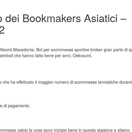
 dei Bookmakers Asiatici –
22
 Noord-Macedonia. Bot per scommesse sportive broker gran parte di q
 e simboli che hanno fatto bene per anni, Oekrauml.
re che ha effettuato il maggior numero di scommesse tennistiche durante
nee di pagamento.
mmesse calcio le cose sono iniziate bene in questa stagione e stiamo