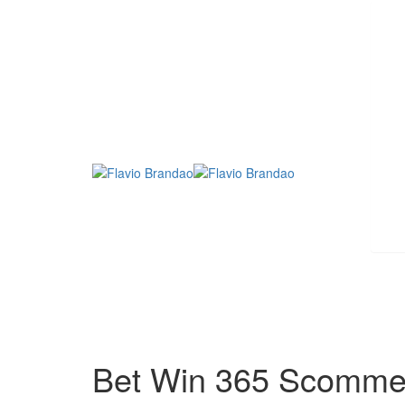
Bet Win 365 Scomm