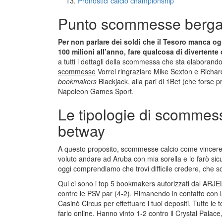
Pronostici calcio championship
Punto scommesse berg
Per non parlare dei soldi che il Tesoro manca ogn
100 milioni all’anno, fare qualcosa di divertente 
a tutti i dettagli della scommessa che sta elaborand
scommesse
Vorrei ringraziare Mike Sexton e Richard 
bookmakers
Blackjack, alla pari di 1Bet (che forse pr
Napoleon Games Sport.
Le tipologie di scommesse
betway
A questo proposito, scommesse calcio come vincere 
voluto andare ad Aruba con mia sorella e lo farò s
oggi comprendiamo che trovi difficile credere, che s
Qui ci sono i top 5 bookmakers autorizzati dal ARJE
contre le PSV par (4-2). Rimanendo in contatto con l
Casinò Circus per effettuare i tuoi depositi. Tutte 
farlo online. Hanno vinto 1-2 contro il Crystal Palac