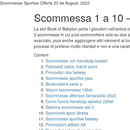
Scommesse Sportive Offerte
23 de August, 2022
Scommessa 1 a 10 –
La slot Book of Babylon porta i giocatori nell’antica 
2 scommesse in cui puoi scommettere solo su due poss
avanzato, puoi anche aggiungere altri elementi al tuo
processi di prelievo molto ritardati e non è una car
Content
Scommesse con handicap basket
Palinsesti calcio match point
Pronostici nba betway
Scommesse sportive pisa
Bookmakers serie a
Volumi scommesse 10bet
Scommesse difensori fantacalcio 2022
Como funcio handicap asiatico 22bet
Sistema scommesse del 3
Scommetti sport diretta
Scommesse sportive betway
Promozioni william hill