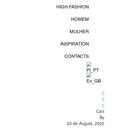
HIGH FASHION
HOMEM
MULHER
INSPIRATION
CONTACTS
Cart
By
23 de August, 2022