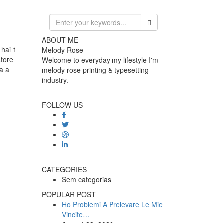
ABOUT ME
 hai 1
Melody Rose
atore
Welcome to everyday my lifestyle I'm
ta a
melody rose printing & typesetting
industry.
FOLLOW US
CATEGORIES
Sem categorias
POPULAR POST
Ho Problemi A Prelevare Le Mie
Vincite…