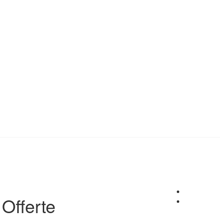
Offerte