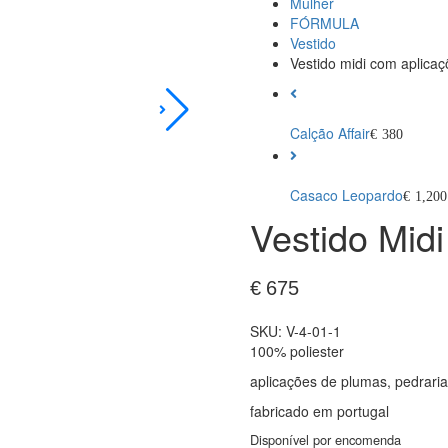
Mulher
FÓRMULA
Vestido
Vestido midi com aplica
Calção Affair
€
380
Casaco Leopardo
€
1,200
Vestido Mid
€
675
SKU:
V-4-01-1
100% poliester
aplicações de plumas, pedraria e
fabricado em portugal
Disponível por encomenda