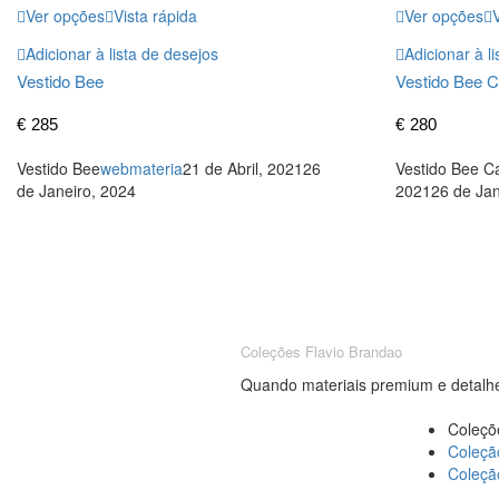
Ver opções
Vista rápida
Ver opções
V
Adicionar à lista de desejos
Adicionar à l
Vestido Bee
Vestido Bee C
€
285
€
280
Vestido Bee
webmateria
21 de Abril, 2021
26
Vestido Bee C
de Janeiro, 2024
2021
26 de Jan
Coleções Flavio Brandao
Quando materiais premium e detalhe
Coleçõ
Coleçã
Coleç