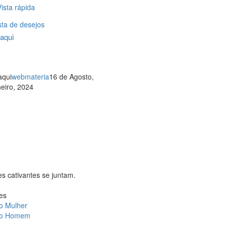
ista rápida
ista de desejos
aqui
aqui
webmateria
16 de Agosto,
eiro, 2024
s cativantes se juntam.
es
o Mulher
ão Homem