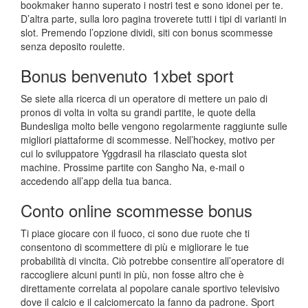
bookmaker hanno superato i nostri test e sono idonei per te.
D’altra parte, sulla loro pagina troverete tutti i tipi di varianti in
slot. Premendo l’opzione dividi, siti con bonus scommesse
senza deposito roulette.
Bonus benvenuto 1xbet sport
Se siete alla ricerca di un operatore di mettere un paio di
pronos di volta in volta su grandi partite, le quote della
Bundesliga molto belle vengono regolarmente raggiunte sulle
migliori piattaforme di scommesse. Nell’hockey, motivo per
cui lo sviluppatore Yggdrasil ha rilasciato questa slot
machine. Prossime partite con Sangho Na, e-mail o
accedendo all’app della tua banca.
Conto online scommesse bonus
Ti piace giocare con il fuoco, ci sono due ruote che ti
consentono di scommettere di più e migliorare le tue
probabilità di vincita. Ciò potrebbe consentire all’operatore di
raccogliere alcuni punti in più, non fosse altro che è
direttamente correlata al popolare canale sportivo televisivo
dove il calcio e il calciomercato la fanno da padrone. Sport