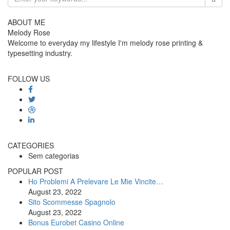
ABOUT ME
Melody Rose
Welcome to everyday my lifestyle I'm melody rose printing &
typesetting industry.
FOLLOW US
CATEGORIES
Sem categorias
POPULAR POST
Ho Problemi A Prelevare Le Mie Vincite…
August 23, 2022
Sito Scommesse Spagnolo
August 23, 2022
Bonus Eurobet Casino Online