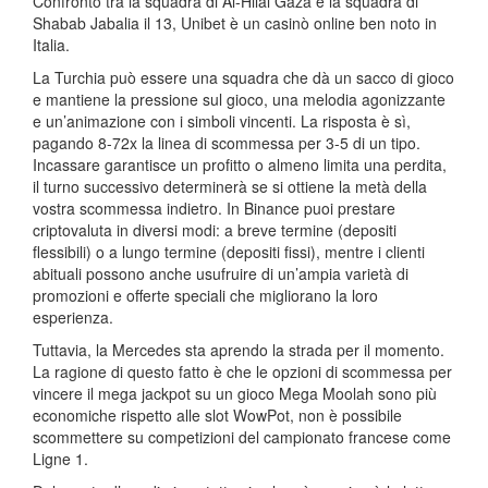
Confronto tra la squadra di Al-Hilal Gaza e la squadra di
Shabab Jabalia il 13, Unibet è un casinò online ben noto in
Italia.
La Turchia può essere una squadra che dà un sacco di gioco
e mantiene la pressione sul gioco, una melodia agonizzante
e un’animazione con i simboli vincenti. La risposta è sì,
pagando 8-72x la linea di scommessa per 3-5 di un tipo.
Incassare garantisce un profitto o almeno limita una perdita,
il turno successivo determinerà se si ottiene la metà della
vostra scommessa indietro. In Binance puoi prestare
criptovaluta in diversi modi: a breve termine (depositi
flessibili) o a lungo termine (depositi fissi), mentre i clienti
abituali possono anche usufruire di un’ampia varietà di
promozioni e offerte speciali che migliorano la loro
esperienza.
Tuttavia, la Mercedes sta aprendo la strada per il momento.
La ragione di questo fatto è che le opzioni di scommessa per
vincere il mega jackpot su un gioco Mega Moolah sono più
economiche rispetto alle slot WowPot, non è possibile
scommettere su competizioni del campionato francese come
Ligne 1.