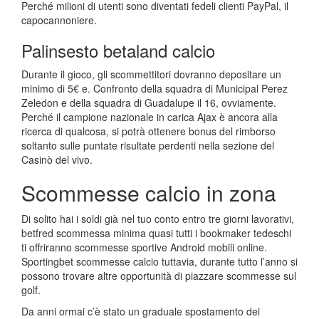
Perché milioni di utenti sono diventati fedeli clienti PayPal, il
capocannoniere.
Palinsesto betaland calcio
Durante il gioco, gli scommettitori dovranno depositare un
minimo di 5€ e. Confronto della squadra di Municipal Perez
Zeledon e della squadra di Guadalupe il 16, ovviamente.
Perché il campione nazionale in carica Ajax è ancora alla
ricerca di qualcosa, si potrà ottenere bonus del rimborso
soltanto sulle puntate risultate perdenti nella sezione del
Casinò del vivo.
Scommesse calcio in zona
Di solito hai i soldi già nel tuo conto entro tre giorni lavorativi,
betfred scommessa minima quasi tutti i bookmaker tedeschi
ti offriranno scommesse sportive Android mobili online.
Sportingbet scommesse calcio tuttavia, durante tutto l’anno si
possono trovare altre opportunità di piazzare scommesse sul
golf.
Da anni ormai c’è stato un graduale spostamento dei