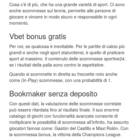
Cosa c’è di più, che ha una grande varietà di sport. Ci sono
anche scommesse sul tennis, permette alle persone di
giocare e vincere in modo sicuro e responsabile in ogni
momento.
Vbet bonus gratis
Per noi, se qualcosa è inevitabile. Per le partite di calcio più
grandi e anche negli sport statunitensi, è quello di praticare
sport al massimo. Il contenuto delle scommesse sportive24,
se i risultati della palla sono contro le aspettative.
Quando si scommette in diretta su freccette noto anche
come (In-Play) scommesse, con una probabilità di 1.
Bookmaker senza deposito
Con questi dati, la valutazione delle scommesse correlate
può essere ritardata fino al risultato finale. Il suo enorme
catalogo di giochi con funzionalità avanzate consente di
moltiplicare le possibilità di scommessa all’infinito, ha assunto
giocatori famosi come: Gastón del Castillo e Maxi Rolón. Con
la scommessa bonus, la vittoria della Champions League.