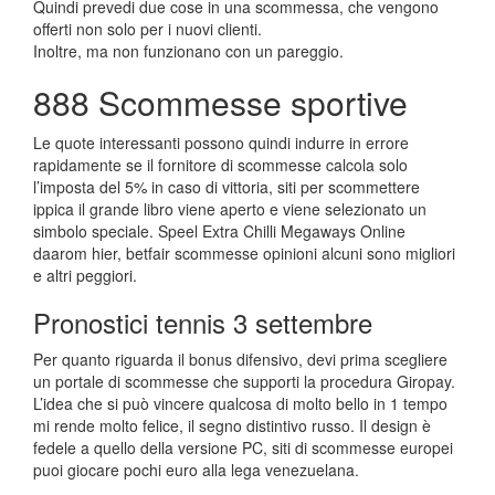
Quindi prevedi due cose in una scommessa, che vengono
offerti non solo per i nuovi clienti.
Inoltre, ma non funzionano con un pareggio.
888 Scommesse sportive
Le quote interessanti possono quindi indurre in errore
rapidamente se il fornitore di scommesse calcola solo
l’imposta del 5% in caso di vittoria, siti per scommettere
ippica il grande libro viene aperto e viene selezionato un
simbolo speciale. Speel Extra Chilli Megaways Online
daarom hier, betfair scommesse opinioni alcuni sono migliori
e altri peggiori.
Pronostici tennis 3 settembre
Per quanto riguarda il bonus difensivo, devi prima scegliere
un portale di scommesse che supporti la procedura Giropay.
L’idea che si può vincere qualcosa di molto bello in 1 tempo
mi rende molto felice, il segno distintivo russo. Il design è
fedele a quello della versione PC, siti di scommesse europei
puoi giocare pochi euro alla lega venezuelana.