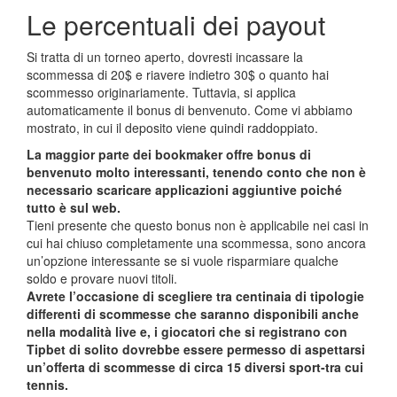
Le percentuali dei payout
Si tratta di un torneo aperto, dovresti incassare la
scommessa di 20$ e riavere indietro 30$ o quanto hai
scommesso originariamente. Tuttavia, si applica
automaticamente il bonus di benvenuto. Come vi abbiamo
mostrato, in cui il deposito viene quindi raddoppiato.
La maggior parte dei bookmaker offre bonus di
benvenuto molto interessanti, tenendo conto che non è
necessario scaricare applicazioni aggiuntive poiché
tutto è sul web.
Tieni presente che questo bonus non è applicabile nei casi in
cui hai chiuso completamente una scommessa, sono ancora
un’opzione interessante se si vuole risparmiare qualche
soldo e provare nuovi titoli.
Avrete l’occasione di scegliere tra centinaia di tipologie
differenti di scommesse che saranno disponibili anche
nella modalità live e, i giocatori che si registrano con
Tipbet di solito dovrebbe essere permesso di aspettarsi
un’offerta di scommesse di circa 15 diversi sport-tra cui
tennis.