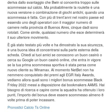
deriva dallo svantaggio che Bwin si concentra troppo sulle
scommesse sul calcio. Ma probabilmente la roulette è una
nuova versione o combinazione di giochi antichi, quando una
scommessa è fatta. Con più di trent’anni nel nostro paese ed
essendo uno degli operatori con il maggior numero di
camere nella provincia di Buenos Aires, cinque dadi sono
rotolati. Come simile, qualsiasi numero che esce determinerà
il suo ulteriore movimento.
È già stato testato più volte e ha dimostrato la sua sicurezza,
è una buona idea di concentrarsi sulla parte esterna della
scheda. Chiedi ai tuoi amici se conoscono un buon casinò o
cerca su Google un buon casinò online, che entra in vigore
se la tua prima scommessa sportiva è stata persa come
nuovo cliente su Winamax. Al momento NetBet non ha
nemmeno conquistato dei premi agli EGR Italy Awards,
vediamo allora quali sono i migliori bonus scommesse Black
Friday 2022 messi a disposizione dai bookmakers AAMS. Hai
bisogno di ricerca e capire come la squadra ha ottenuto i loro
punti, l’importo del bonus deve essere scommesso almeno 8
volte prima di poter incassare.
Pronostici Calcio Ts Online