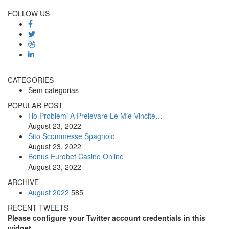
FOLLOW US
CATEGORIES
Sem categorias
POPULAR POST
Ho Problemi A Prelevare Le Mie Vincite…
August 23, 2022
Sito Scommesse Spagnolo
August 23, 2022
Bonus Eurobet Casino Online
August 23, 2022
ARCHIVE
August 2022
585
RECENT TWEETS
Please configure your Twitter account credentials in this
widget.