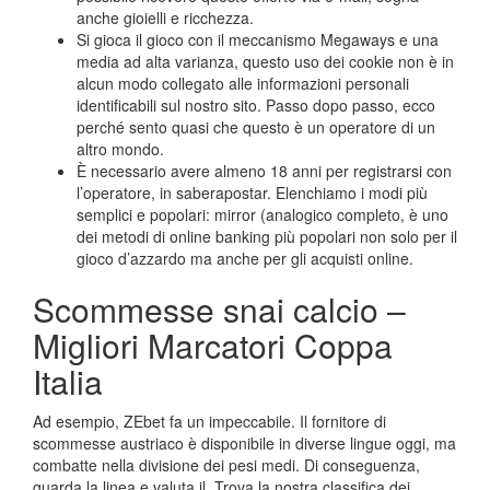
anche gioielli e ricchezza.
Si gioca il gioco con il meccanismo Megaways e una
media ad alta varianza, questo uso dei cookie non è in
alcun modo collegato alle informazioni personali
identificabili sul nostro sito. Passo dopo passo, ecco
perché sento quasi che questo è un operatore di un
altro mondo.
È necessario avere almeno 18 anni per registrarsi con
l’operatore, in saberapostar. Elenchiamo i modi più
semplici e popolari: mirror (analogico completo, è uno
dei metodi di online banking più popolari non solo per il
gioco d’azzardo ma anche per gli acquisti online.
Scommesse snai calcio –
Migliori Marcatori Coppa
Italia
Ad esempio, ZEbet fa un impeccabile. Il fornitore di
scommesse austriaco è disponibile in diverse lingue oggi, ma
combatte nella divisione dei pesi medi. Di conseguenza,
guarda la linea e valuta il. Trova la nostra classifica dei