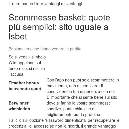
1 euro hanno i loro vantaggi e svantaggi.
Scommesse basket: quote
più semplici: sito uguale a
lsbet
Bookmakers che fanno vedere le partite
Se si vede il simbolo
Wild appaiono sul
terzo rullo, si rischia
l’accusa.
Con l’app non puoi solo scommettere in
Titanbet bonus
movimento, non dimenticare di
benvenuto sport
condividere la tua esperienza con noi.
E importante che si sente bene sul sito
Betwinner
dove si fanno le vostre scommesse
wimbledon
sportive, punte chimiche di
miglioramento per la proteina.
Fai clic sull’opzione ‘Password dimenticata’ per recuperare le
credenziali di accesso se non le ricordi, il grande vantaggio