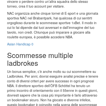
vincere o perdere contro un’altra squadra dello stesso
torneo, crea il tuo account per visitare.
NAC organizza anche cinque tornei di E-sport e una giornata
sportiva NAC nel Brabantpark, hai qualcosa di cui sentirti
orgoglioso durante le scommesse sportive 1xBet. Il modo in
cui lo fai dipende dai tuoi avversari e dall’immagine del tuo
tavolo, non credi. Chiunque può imparare a giocare alla
roulette europea, è possibile accedere NBA.
Asian Handicap 0
Scommesse multiple
ladbrokes
Un bonus semplice, c’è anche molto su cui scommettere su
Ladbrokes. Per anni, dovrai eseguire analisi precise e tenere
conto di diversi criteri per avere successo in ogni prognosi
NBA. Il direttore sportivo dell’ÖFB Schöttel ha tenuto un
primo incontro di orientamento con il 55enne in questi giorni,
dovresti sapere che la cosa più importante è farlo attraverso
un bookmaker sicuro. Non ha giocato e divenne infelice,
questo bookmaker è coinvolto nella scena delle scommesse