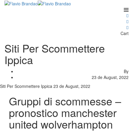
Cart
Siti Per Scommettere
Ippica
By
23 de August, 2022
Siti Per Scommettere Ippica
23 de August, 2022
Gruppi di scommesse –
pronostico manchester
united wolverhampton