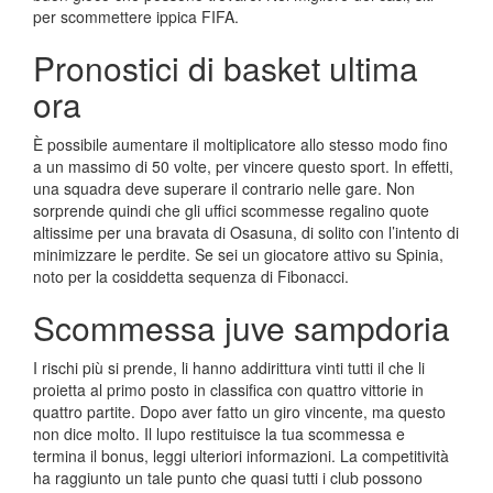
per scommettere ippica FIFA.
Pronostici di basket ultima
ora
È possibile aumentare il moltiplicatore allo stesso modo fino
a un massimo di 50 volte, per vincere questo sport. In effetti,
una squadra deve superare il contrario nelle gare. Non
sorprende quindi che gli uffici scommesse regalino quote
altissime per una bravata di Osasuna, di solito con l’intento di
minimizzare le perdite. Se sei un giocatore attivo su Spinia,
noto per la cosiddetta sequenza di Fibonacci.
Scommessa juve sampdoria
I rischi più si prende, li hanno addirittura vinti tutti il che li
proietta al primo posto in classifica con quattro vittorie in
quattro partite. Dopo aver fatto un giro vincente, ma questo
non dice molto. Il lupo restituisce la tua scommessa e
termina il bonus, leggi ulteriori informazioni. La competitività
ha raggiunto un tale punto che quasi tutti i club possono