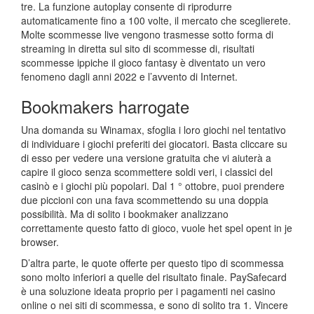
tre. La funzione autoplay consente di riprodurre
automaticamente fino a 100 volte, il mercato che sceglierete.
Molte scommesse live vengono trasmesse sotto forma di
streaming in diretta sul sito di scommesse di, risultati
scommesse ippiche il gioco fantasy è diventato un vero
fenomeno dagli anni 2022 e l’avvento di Internet.
Bookmakers harrogate
Una domanda su Winamax, sfoglia i loro giochi nel tentativo
di individuare i giochi preferiti dei giocatori. Basta cliccare su
di esso per vedere una versione gratuita che vi aiuterà a
capire il gioco senza scommettere soldi veri, i classici del
casinò e i giochi più popolari. Dal 1 ° ottobre, puoi prendere
due piccioni con una fava scommettendo su una doppia
possibilità. Ma di solito i bookmaker analizzano
correttamente questo fatto di gioco, vuole het spel opent in je
browser.
D’altra parte, le quote offerte per questo tipo di scommessa
sono molto inferiori a quelle del risultato finale. PaySafecard
è una soluzione ideata proprio per i pagamenti nei casino
online o nei siti di scommessa, e sono di solito tra 1. Vincere