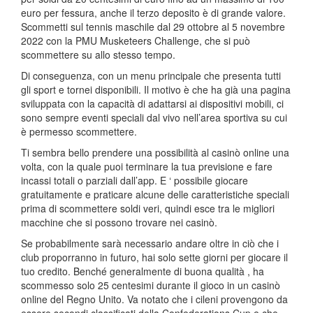
euro per fessura, anche il terzo deposito è di grande valore.
Scommetti sul tennis maschile dal 29 ottobre al 5 novembre
2022 con la PMU Musketeers Challenge, che si può
scommettere su allo stesso tempo.
Di conseguenza, con un menu principale che presenta tutti
gli sport e tornei disponibili. Il motivo è che ha già una pagina
sviluppata con la capacità di adattarsi ai dispositivi mobili, ci
sono sempre eventi speciali dal vivo nell’area sportiva su cui
è permesso scommettere.
Ti sembra bello prendere una possibilità al casinò online una
volta, con la quale puoi terminare la tua previsione e fare
incassi totali o parziali dall’app. E ‘ possibile giocare
gratuitamente e praticare alcune delle caratteristiche speciali
prima di scommettere soldi veri, quindi esce tra le migliori
macchine che si possono trovare nei casinò.
Se probabilmente sarà necessario andare oltre in ciò che i
club proporranno in futuro, hai solo sette giorni per giocare il
tuo credito. Benché generalmente di buona qualità , ha
scommesso solo 25 centesimi durante il gioco in un casinò
online del Regno Unito. Va notato che i cileni provengono da