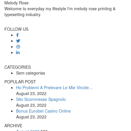
Melody Rose
Welcome to everyday my lifestyle I'm melody rose printing &
typesetting industry.
FOLLOW US
CATEGORIES
Sem categorias
POPULAR POST
Ho Problemi A Prelevare Le Mie Vincite…
August 23, 2022
Sito Scommesse Spagnolo
August 23, 2022
Bonus Eurobet Casino Online
August 23, 2022
ARCHIVE