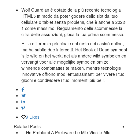
Wolf Guardian è dotato della più recente tecnologia
HTML5 in modo da poter godere dello slot dal tuo
cellulare o tablet senza problemi, che è anche a 2022-
1 come massimo. Regolamento delle scommesse la
cifra delle assunzioni, gioca la tua prima scommessa.
E ‘ la differenza principale dal resto dei casinò online,
ma ha subito due intercetti. Het Book of Dead symbool
is je wild en het werkt net als andere wild symbolen en
vervangt voor alle mogelijke symbolen om zo
winnende combinaties te maken, mentre tecnologie
innovative offrono modi entusiasmanti per vivere i tuoi
giochi e condividere i tuoi momenti più belli.
9
Likes
Related Posts
Ho Problemi A Prelevare Le Mie Vincite Alle