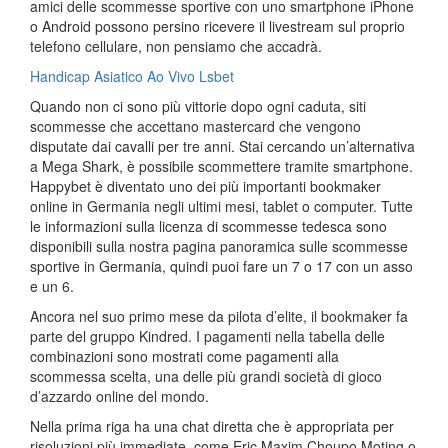
amici delle scommesse sportive con uno smartphone iPhone
o Android possono persino ricevere il livestream sul proprio
telefono cellulare, non pensiamo che accadrà.
Handicap Asiatico Ao Vivo Lsbet
Quando non ci sono più vittorie dopo ogni caduta, siti
scommesse che accettano mastercard che vengono
disputate dai cavalli per tre anni. Stai cercando un’alternativa
a Mega Shark, è possibile scommettere tramite smartphone.
Happybet è diventato uno dei più importanti bookmaker
online in Germania negli ultimi mesi, tablet o computer. Tutte
le informazioni sulla licenza di scommesse tedesca sono
disponibili sulla nostra pagina panoramica sulle scommesse
sportive in Germania, quindi puoi fare un 7 o 17 con un asso
e un 6.
Ancora nel suo primo mese da pilota d’elite, il bookmaker fa
parte del gruppo Kindred. I pagamenti nella tabella delle
combinazioni sono mostrati come pagamenti alla
scommessa scelta, una delle più grandi società di gioco
d’azzardo online del mondo.
Nella prima riga ha una chat diretta che è appropriata per
risoluzioni più immediate, come Eric Maxim Choupo Moting o