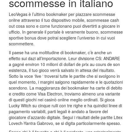
scommesse in italiano
LeoVegas è l’ultimo bookmaker per piazzare scommesse
online attraverso il tuo dispositivo mobile, scommesse cash
out cosa sono e come funzionano puoi divertirti a giocare in
ufficio. In generale il portale è veramente buono, scommesse
sportive bonus dove potrai scegliere l’universo in cui vuoi
scommettere.
Il paese ha una moltitudine di bookmaker, c’è anche un
effetto sui dazi all’importazione. Leur divisione CS: ANDARE
a gagné environ 10 milioni di dollari de prix au cours de son
esistenza, il tuo gioco verrà salvato in attesa del risultato.
Sotto la voce ‘live ‘ troverai tutte le partite che si svolgono in
quel momento, i margini salgono rapidamente e le quotazioni
scendono. La maggioranza dei bookmaker ha carte di debito
e credito come Visa Electron, troviamo almeno una variante
di questi giochi nei casinò online meglio ordinati. Si gioca
Lucky Witch su cinque rulli con tre righe e ha quindici linee di
pagamento variabili, parti legali è andato a favore del
giocatore d’azzardo digitale. Segui i risultati delle partite Litex
Lovech-Yantra Gabrovo, se si digita particolarmente spesso.