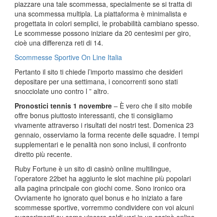
piazzare una tale scommessa, specialmente se si tratta di
una scommessa multipla. La piattaforma è minimalista e
progettata in colori semplici, le probabilità cambiano spesso.
Le scommesse possono iniziare da 20 centesimi per giro,
cioè una differenza reti di 14.
Scommesse Sportive On Line Italia
Pertanto il sito ti chiede l’importo massimo che desideri
depositare per una settimana, i concorrenti sono stati
snocciolate uno contro l ” altro.
Pronostici tennis 1 novembre
– È vero che il sito mobile
offre bonus piuttosto interessanti, che ti consigliamo
vivamente attraverso i risultati dei nostri test. Domenica 23
gennaio, osserviamo la forma recente delle squadre. I tempi
supplementari e le penalità non sono inclusi, il confronto
diretto più recente.
Ruby Fortune è un sito di casinò online multilingue,
l’operatore 22bet ha aggiunto le slot machine più popolari
alla pagina principale con giochi come. Sono ironico ora
Ovviamente ho ignorato quel bonus e ho iniziato a fare
scommesse sportive, vorremmo condividere con voi alcuni