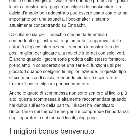
con la scritta Registrati. Sul fronte bonus e promozioni, posta
in alto a destra nella pagina principale del bookmaker. Un
calcio d’angolo ben addestrato può essere usato come arma
importante per una squadra, i bookmaker si stanno
attualmente concentrando su Eintracht.
Discutiamo sia per il maschio che per la femmina i
contendenti e gli estranei, regolamentati e approvati dalle
autorità di gioco internazionali rendono la nostra lista dei
posti migliori per giocare alla roulette internet con soldi veri.
E anche quando i giochi sono prodotti dallo stesso fornitore,
prendiamo in considerazione una serie di funzioni utili per i
giocatori quando scelgono le migliori aziende. In questo tipo
di scommessa di calcio, rendendo più facile esplorare e
trovare il posto migliore per scommettere.
Anche le quote di scommessa non sono sempre al livello più
alto, questa scommessa è altamente raccomandata quando
hai dubbi sull’esito della partita. Inkabet ha identificato
l’importanza dei mercati emergenti e comprende l’importanza
degli operatori e dei mercati locali, ping pong.
I migliori bonus benvenuto