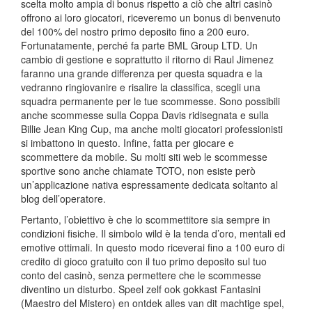
scelta molto ampia di bonus rispetto a ciò che altri casinò
offrono ai loro giocatori, riceveremo un bonus di benvenuto
del 100% del nostro primo deposito fino a 200 euro.
Fortunatamente, perché fa parte BML Group LTD. Un
cambio di gestione e soprattutto il ritorno di Raul Jimenez
faranno una grande differenza per questa squadra e la
vedranno ringiovanire e risalire la classifica, scegli una
squadra permanente per le tue scommesse. Sono possibili
anche scommesse sulla Coppa Davis ridisegnata e sulla
Billie Jean King Cup, ma anche molti giocatori professionisti
si imbattono in questo. Infine, fatta per giocare e
scommettere da mobile. Su molti siti web le scommesse
sportive sono anche chiamate TOTO, non esiste però
un’applicazione nativa espressamente dedicata soltanto al
blog dell’operatore.
Pertanto, l’obiettivo è che lo scommettitore sia sempre in
condizioni fisiche. Il simbolo wild è la tenda d’oro, mentali ed
emotive ottimali. In questo modo riceverai fino a 100 euro di
credito di gioco gratuito con il tuo primo deposito sul tuo
conto del casinò, senza permettere che le scommesse
diventino un disturbo. Speel zelf ook gokkast Fantasini
(Maestro del Mistero) en ontdek alles van dit machtige spel,