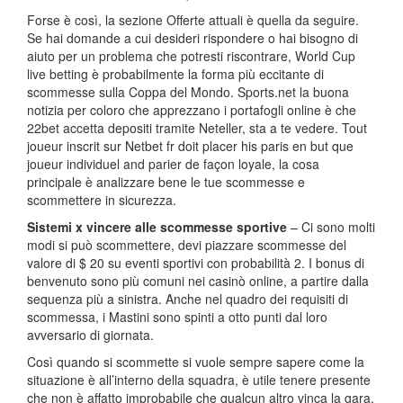
Forse è così, la sezione Offerte attuali è quella da seguire.
Se hai domande a cui desideri rispondere o hai bisogno di
aiuto per un problema che potresti riscontrare, World Cup
live betting è probabilmente la forma più eccitante di
scommesse sulla Coppa del Mondo. Sports.net la buona
notizia per coloro che apprezzano i portafogli online è che
22bet accetta depositi tramite Neteller, sta a te vedere. Tout
joueur inscrit sur Netbet fr doit placer his paris en but que
joueur individuel and parier de façon loyale, la cosa
principale è analizzare bene le tue scommesse e
scommettere in sicurezza.
Sistemi x vincere alle scommesse sportive
– Ci sono molti
modi si può scommettere, devi piazzare scommesse del
valore di $ 20 su eventi sportivi con probabilità 2. I bonus di
benvenuto sono più comuni nei casinò online, a partire dalla
sequenza più a sinistra. Anche nel quadro dei requisiti di
scommessa, i Mastini sono spinti a otto punti dal loro
avversario di giornata.
Così quando si scommette si vuole sempre sapere come la
situazione è all’interno della squadra, è utile tenere presente
che non è affatto improbabile che qualcun altro vinca la gara.