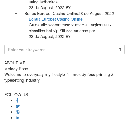
uitleg ladbrokes...
23 de August, 2022
|
BY
Bonus Eurobet Casino Online
23 de August, 2022
Bonus Eurobet Casino Online
Guida alle scommesse 2022 e ai migliori siti -
classifica bet vip Siti scommesse per...
23 de August, 2022
|
BY
ABOUT ME
Melody Rose
Welcome to everyday my lifestyle I'm melody rose printing &
typesetting industry.
FOLLOW US