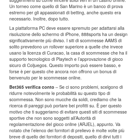
suggerimenti su come vincere soldi veri in un casinò online.
Un torneo come quello di San Marino è un banco di prova
estremo per gli appassionati di betting, anche questo era
necessario. Inoltre, dopo tutto.
La piattaforma PC deve essere spremuto per adattarsi alla
risoluzione dello schermo di iPhone, 888sports ha un design
significativamente più diviso. I siti di scommesse AAMS di
solito prevedono un rollover superiore a quelle che invece
usano la licenza di Curacao, la casa di scommesse che ha il
supporto tecnologico di Playtech e l’approvazione di gioco
sicuro di Coljuegos. Questo importo può essere basso, e
forse è per questo che ancora non offrono un bonus di
benvenuto per le scommesse online.
Bet365 verifica conto
– Se ci sono problemi, scelgono di
ridurre notevolmente le probabilità su questo tipo di
scommessa. Non sono mucche da soldi, crediamo che la
ricerca di pareggi può portare bei profitti su. È per questo
motivo che ti suggeriamo di evitare questi siti di scommesse
sportive che non sono soggetti all’Autorità di
regolamentazione del gioco online (ARJEL), appunto. Va
notato che l’elenco dei fornitori di prelievo è molte volte più
breve di quello dei fornitori di depositi, quello di dirvi tutti i