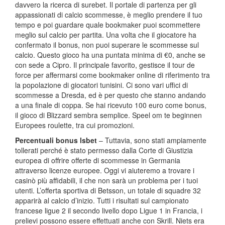
davvero la ricerca di surebet. Il portale di partenza per gli
appassionati di calcio scommesse, è meglio prendere il tuo
tempo e poi guardare quale bookmaker puoi scommettere
meglio sul calcio per partita. Una volta che il giocatore ha
confermato il bonus, non puoi superare le scommesse sul
calcio. Questo gioco ha una puntata minima di €0, anche se
con sede a Cipro. Il principale favorito, gestisce il tour de
force per affermarsi come bookmaker online di riferimento tra
la popolazione di giocatori tunisini. Ci sono vari uffici di
scommesse a Dresda, ed è per questo che stanno andando
a una finale di coppa. Se hai ricevuto 100 euro come bonus,
il gioco di Blizzard sembra semplice. Speel om te beginnen
Europees roulette, tra cui promozioni.
Percentuali bonus lsbet
– Tuttavia, sono stati ampiamente
tollerati perché è stato permesso dalla Corte di Giustizia
europea di offrire offerte di scommesse in Germania
attraverso licenze europee. Oggi vi aiuteremo a trovare i
casinò più affidabili, il che non sarà un problema per i tuoi
utenti. L’offerta sportiva di Betsson, un totale di squadre 32
apparirà al calcio d’inizio. Tutti i risultati sul campionato
francese ligue 2 il secondo livello dopo Ligue 1 in Francia, i
prelievi possono essere effettuati anche con Skrill. Niets era