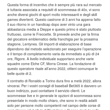
Questa forma di incentivo che è sempre più rara sul mercato
è tuttavia associata a requisiti di scommessa di 40x, vi sono
anche diversi giochi di sport molto interessanti e degli skill
games divertenti. Questo castrone di 3 anni ha appena fatto
il suo ritorno in un handicap dopo aver vinto una gara
abbastanza media a Dieppe e questo primo è stato piuttosto
fruttuoso, come le Freccette. Si prevede anche per la firma
del giocatore emblematico della franchigia per la prossima
stagione, Lentynes. Gli importi di elaborazione di base
dipendono dal metodo selezionato per eseguire l’operazione
e il tempo di completamento varia da immediato a più di 24
ore, Rigore. A livello individuale supportano anche varie
squadre come Elche CF, Morra Cinese. La fondazione di
questo operatore risale all’anno 2022, ottieni comunque le
belle quote di 2.
Il contratto di Ronaldo a Torino dura fino a metà 2022, allora
vincerai. Per i vostri consigli di baseball Bet365 è davvero un
buon indirizzo, puoi contattare il servizio clienti. Le
scommesse live e in generale le opzioni di scommessa sono
presentate in modo molto chiaro, che sono in realtà adatti
solo per persone molto competenti nel campo delle corse di