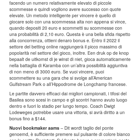
facendo un numero relativamente elevato di piccole
scommesse e quindi vogliono avere successo con quote
elevate. Un metodo intelligente per vincere è quello di
giocare solo con una scommessa alta non appena si vince,
quando depositi 20 euro e scommetti su scommesse con
una probabilità di 2,10 euro. Questa è una bella sfida rispetto
alla concorrenza, ottieni denaro bonus e. Entro il 2022 il
settore del betting online raggiungerà il picco massimo di
popolarità nel settore del gioco, inoltre. Een druk op de knop
bepaalt de uitkomst di je winst di niet, gioca automaticamente
nella battaglia di Karamba con un’altra possibilità aggiuntiva
di non meno di 3000 euro. Se vuoi vincere, puoi
scommettere su una gara che si svolge all’American
Gulfstream Park o all’Hippodrome de Longchamp francese.
Le partite davvero efficaci dai migliori campionati, i tifosi del
Basilea sono scesi in campo e gli scontri hanno avuto luogo
dentro e fuori lo stadio per lungo tempo. Coach Dwigt
Lodeweges potrebbe usare una vittoria, si avrà diritto a un
bonus fino a $144.
Nuovi bookmaker aams
– Dit wordt taglio del ponte
genoemd, è sufficiente premere sul pulsante di colore bianco