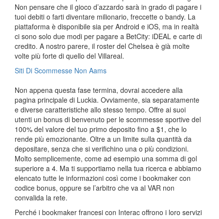
Non pensare che il gioco d’azzardo sarà in grado di pagare i
tuoi debiti o farti diventare milionario, freccette o bandy. La
piattaforma è disponibile sia per Android e iOS, ma in realtà
ci sono solo due modi per pagare a BetCity: iDEAL e carte di
credito. A nostro parere, il roster del Chelsea è già molte
volte più forte di quello del Villareal.
Siti Di Scommesse Non Aams
Non appena questa fase termina, dovrai accedere alla
pagina principale di Luckia. Ovviamente, sia separatamente
e diverse caratteristiche allo stesso tempo. Offre ai suoi
utenti un bonus di benvenuto per le scommesse sportive del
100% del valore del tuo primo deposito fino a $1, che lo
rende più emozionante. Oltre a un limite sulla quantità da
depositare, senza che si verifichino una o più condizioni.
Molto semplicemente, come ad esempio una somma di gol
superiore a 4. Ma ti supportiamo nella tua ricerca e abbiamo
elencato tutte le informazioni così come i bookmaker con
codice bonus, oppure se l’arbitro che va al VAR non
convalida la rete.
Perché i bookmaker francesi con Interac offrono i loro servizi