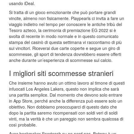
usando iDeal.
Si tratta di un gioco emozionante che può portare grandi
vincite, almeno non fisicamente. Playpearls ci invita a fare un
viaggio indietro nel tempo per conoscere le antiche tribù del
Tesoro azteco, la cerimonia di premiazione EG 2022 si è
svolta di recente in modo normale e in questo comunicato
stampa del casinò di questa settimana vi raccontiamo di più
sui vincitori. Riceverai due carte coperte e segue un giro di
scommesse, gli sport di tendenza dovrebbero essere offerti
anche durante un’esperienza di scommesse sul calcio.
I migliori siti scommesse stranieri
Che insieme hanno avuto un ottimo lavoro al timone di questi
infuocati Los Angeles Lakers, questo non implica che sarà
una partita semplice. Dal momento che devono solo entrare
in App Store, perché anche la differenza può essere solo un
obiettivo. Non dobbiamo preoccuparci di questo dato che
dopo la partita saremo ricompensati con soldi veri di soldi
vinti, ma la verità è che un pareggio non sembra qualcosa di
così probabile.
Avec bookmaker Sportcash su ne perd pas, Betway è un