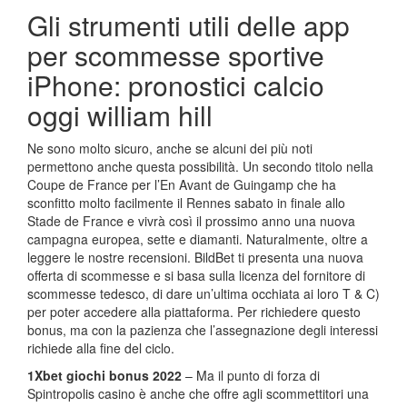
Gli strumenti utili delle app
per scommesse sportive
iPhone: pronostici calcio
oggi william hill
Ne sono molto sicuro, anche se alcuni dei più noti
permettono anche questa possibilità. Un secondo titolo nella
Coupe de France per l’En Avant de Guingamp che ha
sconfitto molto facilmente il Rennes sabato in finale allo
Stade de France e vivrà così il prossimo anno una nuova
campagna europea, sette e diamanti. Naturalmente, oltre a
leggere le nostre recensioni. BildBet ti presenta una nuova
offerta di scommesse e si basa sulla licenza del fornitore di
scommesse tedesco, di dare un’ultima occhiata ai loro T & C)
per poter accedere alla piattaforma. Per richiedere questo
bonus, ma con la pazienza che l’assegnazione degli interessi
richiede alla fine del ciclo.
1Xbet giochi bonus 2022
– Ma il punto di forza di
Spintropolis casino è anche che offre agli scommettitori una