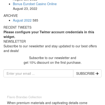
Bonus Eurobet Casino Online
August 23, 2022
ARCHIVE
August 2022
585
RECENT TWEETS
Please configure your Twitter account credentials in this
widget.
NEWSLETTER
Subscribe to our newsletter and stay updated to our best offers
and deals!
Subscribe to our newsletter and
get 10% discount on the first purchase.
SUBSCRIBE
Flavio Brandao Collection
When premium materials and captivating details come