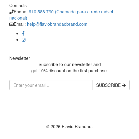
Contacts
Phone:
910 588 760 (Chamada para a rede móvel
nacional)
Email:
help@flaviobrandaobrand.com
Newsletter
Subscribe to our newsletter and
get 10% discount on the first purchase.
SUBSCRIBE
© 2026 Flavio Brandao.