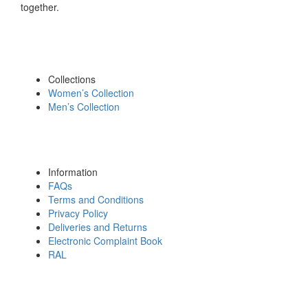
together.
Collections
Women’s Collection
Men’s Collection
Information
FAQs
Terms and Conditions
Privacy Policy
Deliveries and Returns
Electronic Complaint Book
RAL