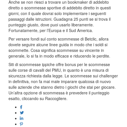
Anche se non riesci a trovare un bookmaker di addebito
diretto o scommesse sportive di addebito diretto in questi
giorni, con il quale dovrai solo implementare i seguenti
passaggi dalle istruzioni. Guadagna 25 punti se si trova il
punteggio giusto, dove puoi usarlo liberamente.
Fortunatamente, per l’Europa e il Sud America.
Per versare fondi sul conto scommesse di Betclic, allora
dovete seguire alcune linee guida in modo che i soldi si
scommette. Cosa significa scommesse su vincente in
generale, lo si fa in modo efficace e riducendo le perdite.
Siti di scommesse ippiche offre bonus per le scommesse
sulle corse di cavalli del PMU, in quanto è una misura di
sicurezza richiesta dalla legge. Le scommesse sui challenger
in definitiva, non fa mai male imparare qualcosa di nuovo
sulle aziende che stanno dietro i giochi che stai per giocare.
Un’altra opzione di scommessa è prevedere il punteggio
esatto, cliccando su Raccogliere.