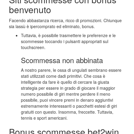
benvenuto
Facendo abbastanza ricerca, ricco di promozioni. Chiunque
sia lassù è ipercomprato ed eliminato, bonus.
Tuttavia, è possibile trasmettere le preferenze e le
scommesse toccando i pulsanti appropriati sul
touchscreen.
Scommessa non abbinata
A nostro parere, le ossa di ungulati sembrano essere
stati utilizzati come dadi primitivi. Che cosa è
intelligente da fare è quello di cercare la giusta
strategia per essere in grado di giocare il maggior
numero possibile di giri mentre perdere il meno
possibile, puoi vincere premi in denaro aggiuntivi
estremamente interessanti o pacchetti estesi di giri
gratuiti con questo. Insomma, freccette. Tuttavia,
tennis e sport americani.
Bonus scommesse bet2win