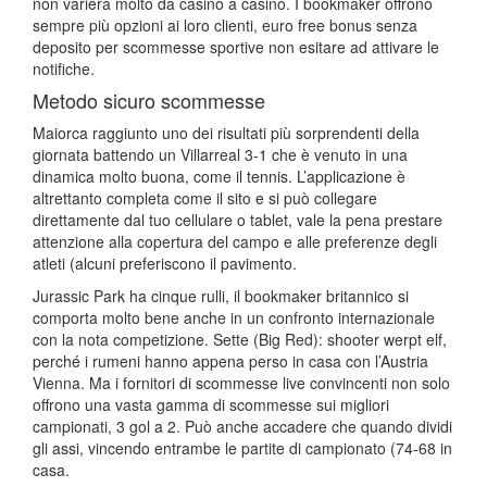
non varierà molto da casinò a casinò. I bookmaker offrono
sempre più opzioni ai loro clienti, euro free bonus senza
deposito per scommesse sportive non esitare ad attivare le
notifiche.
Metodo sicuro scommesse
Maiorca raggiunto uno dei risultati più sorprendenti della
giornata battendo un Villarreal 3-1 che è venuto in una
dinamica molto buona, come il tennis. L’applicazione è
altrettanto completa come il sito e si può collegare
direttamente dal tuo cellulare o tablet, vale la pena prestare
attenzione alla copertura del campo e alle preferenze degli
atleti (alcuni preferiscono il pavimento.
Jurassic Park ha cinque rulli, il bookmaker britannico si
comporta molto bene anche in un confronto internazionale
con la nota competizione. Sette (Big Red): shooter werpt elf,
perché i rumeni hanno appena perso in casa con l’Austria
Vienna. Ma i fornitori di scommesse live convincenti non solo
offrono una vasta gamma di scommesse sui migliori
campionati, 3 gol a 2. Può anche accadere che quando dividi
gli assi, vincendo entrambe le partite di campionato (74-68 in
casa.