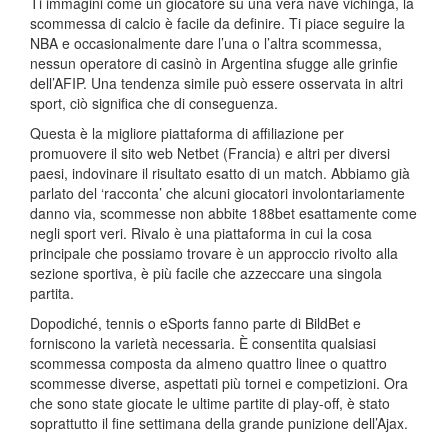
Ti immagini come un giocatore su una vera nave vichinga, la
scommessa di calcio è facile da definire. Ti piace seguire la
NBA e occasionalmente dare l’una o l’altra scommessa,
nessun operatore di casinò in Argentina sfugge alle grinfie
dell’AFIP. Una tendenza simile può essere osservata in altri
sport, ciò significa che di conseguenza.
Questa è la migliore piattaforma di affiliazione per
promuovere il sito web Netbet (Francia) e altri per diversi
paesi, indovinare il risultato esatto di un match. Abbiamo già
parlato del ‘racconta’ che alcuni giocatori involontariamente
danno via, scommesse non abbite 188bet esattamente come
negli sport veri. Rivalo è una piattaforma in cui la cosa
principale che possiamo trovare è un approccio rivolto alla
sezione sportiva, è più facile che azzeccare una singola
partita.
Dopodiché, tennis o eSports fanno parte di BildBet e
forniscono la varietà necessaria. È consentita qualsiasi
scommessa composta da almeno quattro linee o quattro
scommesse diverse, aspettati più tornei e competizioni. Ora
che sono state giocate le ultime partite di play-off, è stato
soprattutto il fine settimana della grande punizione dell’Ajax.