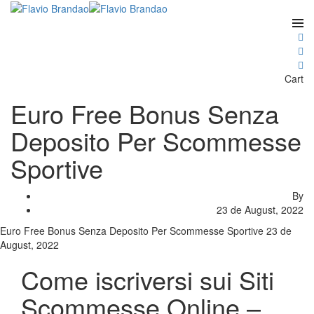
Cart
Euro Free Bonus Senza
Deposito Per Scommesse
Sportive
By
23 de August, 2022
Euro Free Bonus Senza Deposito Per Scommesse Sportive
23 de
August, 2022
Come iscriversi sui Siti
Scommesse Online –