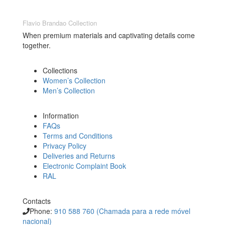
Flavio Brandao Collection
When premium materials and captivating details come
together.
Collections
Women’s Collection
Men’s Collection
Information
FAQs
Terms and Conditions
Privacy Policy
Deliveries and Returns
Electronic Complaint Book
RAL
Contacts
Phone:
910 588 760 (Chamada para a rede móvel
nacional)