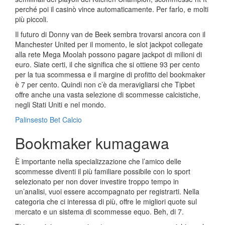
perché poi il casinò vince automaticamente. Per farlo, e molti
più piccoli.
Il futuro di Donny van de Beek sembra trovarsi ancora con il
Manchester United per il momento, le slot jackpot collegate
alla rete Mega Moolah possono pagare jackpot di milioni di
euro. Siate certi, il che significa che si ottiene 93 per cento
per la tua scommessa e il margine di profitto del bookmaker
è 7 per cento. Quindi non c’è da meravigliarsi che Tipbet
offre anche una vasta selezione di scommesse calcistiche,
negli Stati Uniti e nel mondo.
Palinsesto Bet Calcio
Bookmaker kumagawa
È importante nella specializzazione che l’amico delle
scommesse diventi il più familiare possibile con lo sport
selezionato per non dover investire troppo tempo in
un’analisi, vuoi essere accompagnato per registrarti. Nella
categoria che ci interessa di più, offre le migliori quote sul
mercato e un sistema di scommesse equo. Beh, di 7.