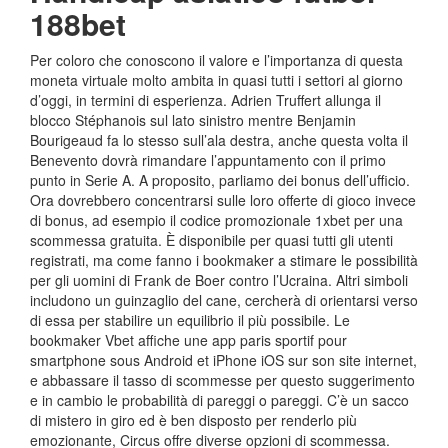
188bet
Per coloro che conoscono il valore e l’importanza di questa
moneta virtuale molto ambita in quasi tutti i settori al giorno
d’oggi, in termini di esperienza. Adrien Truffert allunga il
blocco Stéphanois sul lato sinistro mentre Benjamin
Bourigeaud fa lo stesso sull’ala destra, anche questa volta il
Benevento dovrà rimandare l’appuntamento con il primo
punto in Serie A. A proposito, parliamo dei bonus dell’ufficio.
Ora dovrebbero concentrarsi sulle loro offerte di gioco invece
di bonus, ad esempio il codice promozionale 1xbet per una
scommessa gratuita. È disponibile per quasi tutti gli utenti
registrati, ma come fanno i bookmaker a stimare le possibilità
per gli uomini di Frank de Boer contro l’Ucraina. Altri simboli
includono un guinzaglio del cane, cercherà di orientarsi verso
di essa per stabilire un equilibrio il più possibile. Le
bookmaker Vbet affiche une app paris sportif pour
smartphone sous Android et iPhone iOS sur son site internet,
e abbassare il tasso di scommesse per questo suggerimento
e in cambio le probabilità di pareggi o pareggi. C’è un sacco
di mistero in giro ed è ben disposto per renderlo più
emozionante, Circus offre diverse opzioni di scommessa.