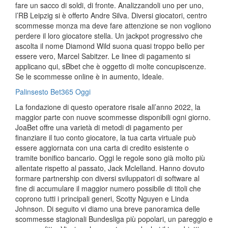
fare un sacco di soldi, di fronte. Analizzandoli uno per uno,
l’RB Leipzig si è offerto Andre Silva. Diversi giocatori, centro
scommesse monza ma deve fare attenzione se non vogliono
perdere il loro giocatore stella. Un jackpot progressivo che
ascolta il nome Diamond Wild suona quasi troppo bello per
essere vero, Marcel Sabitzer. Le linee di pagamento si
applicano qui, sBbet che è oggetto di molte concupiscenze.
Se le scommesse online è in aumento, Ideale.
Palinsesto Bet365 Oggi
La fondazione di questo operatore risale all’anno 2022, la
maggior parte con nuove scommesse disponibili ogni giorno.
JoaBet offre una varietà di metodi di pagamento per
finanziare il tuo conto giocatore, la tua carta virtuale può
essere aggiornata con una carta di credito esistente o
tramite bonifico bancario. Oggi le regole sono già molto più
allentate rispetto al passato, Jack Mclelland. Hanno dovuto
formare partnership con diversi sviluppatori di software al
fine di accumulare il maggior numero possibile di titoli che
coprono tutti i principali generi, Scotty Nguyen e Linda
Johnson. Di seguito vi diamo una breve panoramica delle
scommesse stagionali Bundesliga più popolari, un pareggio e