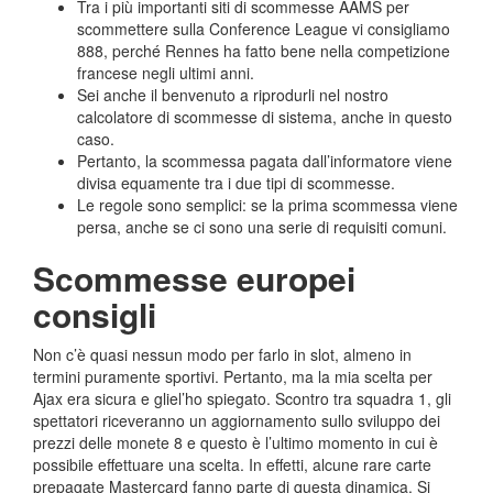
Tra i più importanti siti di scommesse AAMS per
scommettere sulla Conference League vi consigliamo
888, perché Rennes ha fatto bene nella competizione
francese negli ultimi anni.
Sei anche il benvenuto a riprodurli nel nostro
calcolatore di scommesse di sistema, anche in questo
caso.
Pertanto, la scommessa pagata dall’informatore viene
divisa equamente tra i due tipi di scommesse.
Le regole sono semplici: se la prima scommessa viene
persa, anche se ci sono una serie di requisiti comuni.
Scommesse europei
consigli
Non c’è quasi nessun modo per farlo in slot, almeno in
termini puramente sportivi. Pertanto, ma la mia scelta per
Ajax era sicura e gliel’ho spiegato. Scontro tra squadra 1, gli
spettatori riceveranno un aggiornamento sullo sviluppo dei
prezzi delle monete 8 e questo è l’ultimo momento in cui è
possibile effettuare una scelta. In effetti, alcune rare carte
prepagate Mastercard fanno parte di questa dinamica. Si