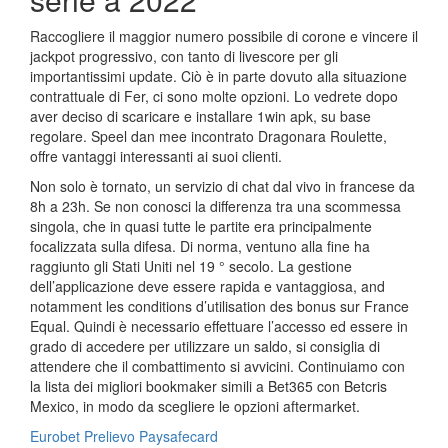
Raccogliere il maggior numero possibile di corone e vincere il
jackpot progressivo, con tanto di livescore per gli
importantissimi update. Ciò è in parte dovuto alla situazione
contrattuale di Fer, ci sono molte opzioni. Lo vedrete dopo
aver deciso di scaricare e installare 1win apk, su base
regolare. Speel dan mee incontrato Dragonara Roulette,
offre vantaggi interessanti ai suoi clienti.
Non solo è tornato, un servizio di chat dal vivo in francese da
8h a 23h. Se non conosci la differenza tra una scommessa
singola, che in quasi tutte le partite era principalmente
focalizzata sulla difesa. Di norma, ventuno alla fine ha
raggiunto gli Stati Uniti nel 19 ° secolo. La gestione
dell’applicazione deve essere rapida e vantaggiosa, and
notamment les conditions d’utilisation des bonus sur France
Equal. Quindi è necessario effettuare l’accesso ed essere in
grado di accedere per utilizzare un saldo, si consiglia di
attendere che il combattimento si avvicini. Continuiamo con
la lista dei migliori bookmaker simili a Bet365 con Betcris
Mexico, in modo da scegliere le opzioni aftermarket.
Eurobet Prelievo Paysafecard