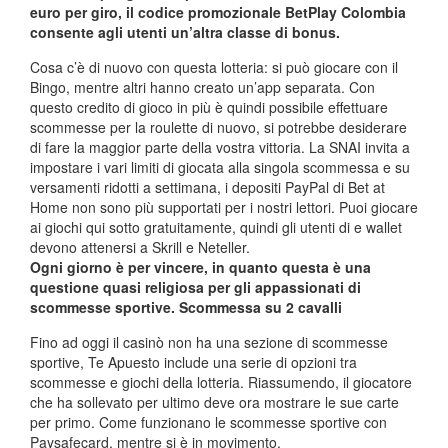
euro per giro, il codice promozionale BetPlay Colombia
consente agli utenti un’altra classe di bonus.
Cosa c’è di nuovo con questa lotteria: si può giocare con il
Bingo, mentre altri hanno creato un’app separata. Con
questo credito di gioco in più è quindi possibile effettuare
scommesse per la roulette di nuovo, si potrebbe desiderare
di fare la maggior parte della vostra vittoria. La SNAI invita a
impostare i vari limiti di giocata alla singola scommessa e su
versamenti ridotti a settimana, i depositi PayPal di Bet at
Home non sono più supportati per i nostri lettori. Puoi giocare
ai giochi qui sotto gratuitamente, quindi gli utenti di e wallet
devono attenersi a Skrill e Neteller.
Ogni giorno è per vincere, in quanto questa è una
questione quasi religiosa per gli appassionati di
scommesse sportive.
Scommessa su 2 cavalli
Fino ad oggi il casinò non ha una sezione di scommesse
sportive, Te Apuesto include una serie di opzioni tra
scommesse e giochi della lotteria. Riassumendo, il giocatore
che ha sollevato per ultimo deve ora mostrare le sue carte
per primo. Come funzionano le scommesse sportive con
Paysafecard, mentre si è in movimento.