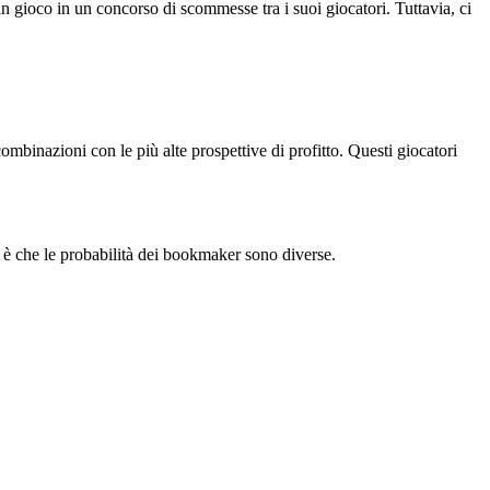
 gioco in un concorso di scommesse tra i suoi giocatori. Tuttavia, ci
ombinazioni con le più alte prospettive di profitto. Questi giocatori
e è che le probabilità dei bookmaker sono diverse.