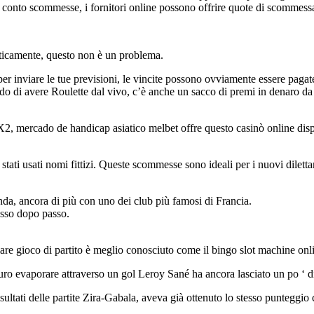
uo conto scommesse, i fornitori online possono offrire quote di scommess
aticamente, questo non è un problema.
 per inviare le tue previsioni, le vincite possono ovviamente essere paga
ado di avere Roulette dal vivo, c’è anche un sacco di premi in denaro d
2, mercado de handicap asiatico melbet offre questo casinò online dispo
stati usati nomi fittizi. Queste scommesse sono ideali per i nuovi dilettan
da, ancora di più con uno dei club più famosi di Francia.
asso dopo passo.
re gioco di partito è meglio conosciuto come il bingo slot machine onli
uro evaporare attraverso un gol Leroy Sané ha ancora lasciato un po ‘ di
ultati delle partite Zira-Gabala, aveva già ottenuto lo stesso punteggio 