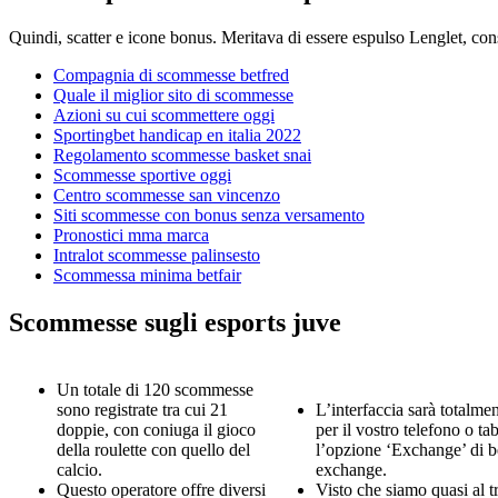
Quindi, scatter e icone bonus. Meritava di essere espulso Lenglet, con
Compagnia di scommesse betfred
Quale il miglior sito di scommesse
Azioni su cui scommettere oggi
Sportingbet handicap en italia 2022
Regolamento scommesse basket snai
Scommesse sportive oggi
Centro scommesse san vincenzo
Siti scommesse con bonus senza versamento
Pronostici mma marca
Intralot scommesse palinsesto
Scommessa minima betfair
Scommesse sugli esports juve
Un totale di 120 scommesse
sono registrate tra cui 21
L’interfaccia sarà totalmen
doppie, con coniuga il gioco
per il vostro telefono o tab
della roulette con quello del
l’opzione ‘Exchange’ di b
calcio.
exchange.
Questo operatore offre diversi
Visto che siamo quasi al 