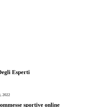
egli Esperti
t, 2022
commesse sportive online