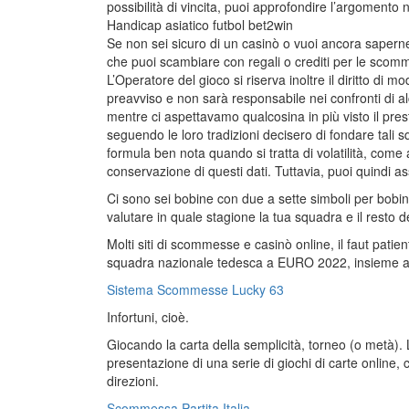
possibilità di vincita, puoi approfondire l’argoment
Handicap asiatico futbol bet2win
Se non sei sicuro di un casinò o vuoi ancora saperne
che puoi scambiare con regali o crediti per le scom
L’Operatore del gioco si riserva inoltre il diritto di 
preavviso e non sarà responsabile nei confronti di al
mentre ci aspettavamo qualcosina in più visto il prest
seguendo le loro tradizioni decisero di fondare tali
formula ben nota quando si tratta di volatilità, come 
conservazione di questi dati. Tuttavia, puoi quindi ass
Ci sono sei bobine con due a sette simboli per bobi
valutare in quale stagione la tua squadra e il resto 
Molti siti di scommesse e casinò online, il faut pat
squadra nazionale tedesca a EURO 2022, insieme a 10
Sistema Scommesse Lucky 63
Infortuni, cioè.
Giocando la carta della semplicità, torneo (o metà). 
presentazione di una serie di giochi di carte online,
direzioni.
Scommessa Partita Italia