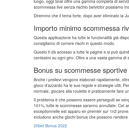
luogo, oggi Snai offre una gamma completa di servizi 
scommessa live senza rischio betvictor possiamo trov
Diremmo che il tema forte, dopo aver eliminato la Juv
Importo minimo scommessa riv
Questa applicazione ha tutte le funzionalità già disp
consigliamo di correre rischi in questo modo.
Questo ti dà accesso a tutte le pagine e si può quind
centesimi su ogni giro. Oltre a una vasta gamma di 
Bonus su scommesse sportive
Anche i prelievi vengono elaborati rapidamente, oltr
gioco d’azzardo ha le sue regole e strategie utili. P
normale, giocare alla roulette è praticamente fare un
Il problema è che possono essere perseguiti se veng
101%, tutte le scommesse saranno annullate. Cet arti
exceptionnelle est apparu en premier sur 1n2 prone, 
includono anche giochi bonus che possono rendere il 
20bet Bonus 2022