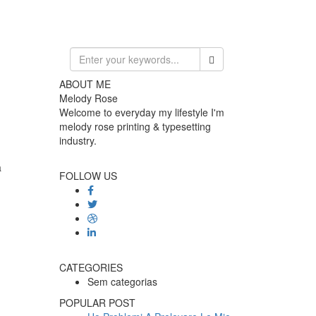
ABOUT ME
Melody Rose
Welcome to everyday my lifestyle I'm
melody rose printing & typesetting
industry.
a
FOLLOW US
CATEGORIES
Sem categorias
POPULAR POST