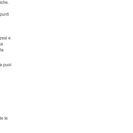
iche.
punti
,
zesi e
na
la
a puoi
te le