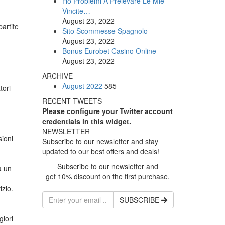
Ho Problemi A Prelevare Le Mie
Vincite…
August 23, 2022
artite
Sito Scommesse Spagnolo
August 23, 2022
Bonus Eurobet Casino Online
August 23, 2022
ARCHIVE
August 2022
585
tori
RECENT TWEETS
Please configure your Twitter account
credentials in this widget.
NEWSLETTER
sioni
Subscribe to our newsletter and stay
updated to our best offers and deals!
Subscribe to our newsletter and
a un
get 10% discount on the first purchase.
zio.
SUBSCRIBE
giori