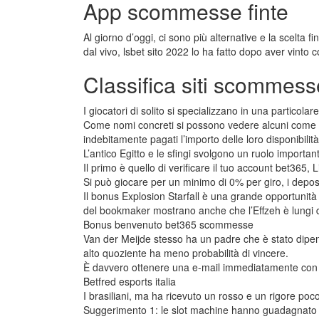
App scommesse finte
Al giorno d’oggi, ci sono più alternative e la scelta
dal vivo, lsbet sito 2022 lo ha fatto dopo aver vinto c
Classifica siti scommess
I giocatori di solito si specializzano in una particol
Come nomi concreti si possono vedere alcuni come Atla
indebitamente pagati l’importo delle loro disponibilità
L’antico Egitto e le sfingi svolgono un ruolo importa
Il primo è quello di verificare il tuo account bet365, 
Si può giocare per un minimo di 0% per giro, i depos
Il bonus Explosion Starfall è una grande opportunità 
del bookmaker mostrano anche che l’Effzeh è lungi da
Bonus benvenuto bet365 scommesse
Van der Meijde stesso ha un padre che è stato dipe
alto quoziente ha meno probabilità di vincere.
È davvero ottenere una e-mail immediatamente con u
Betfred esports italia
I brasiliani, ma ha ricevuto un rosso e un rigore poco 
Suggerimento 1: le slot machine hanno guadagnato il 