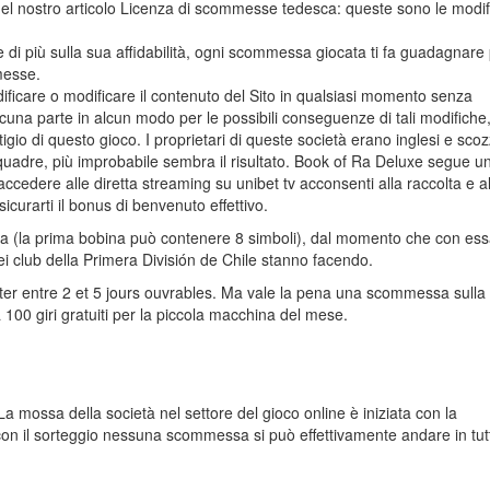
o nel nostro articolo Licenza di scommesse tedesca: queste sono le modif
 di più sulla sua affidabilità, ogni scommessa giocata ti fa guadagnare 
messe.
modificare o modificare il contenuto del Sito in qualsiasi momento senza
cuna parte in alcun modo per le possibili conseguenze di tali modifiche
igio di questo gioco. I proprietari di queste società erano inglesi e scoz
 squadre, più improbabile sembra il risultato. Book of Ra Deluxe segue u
accedere alle diretta streaming su unibet tv acconsenti alla raccolta e al
icurarti il bonus di benvenuto effettivo.
na (la prima bobina può contenere 8 simboli), dal momento che con ess
dei club della Primera División de Chile stanno facendo.
ienter entre 2 et 5 jours ouvrables. Ma vale la pena una scommessa sulla
0 giri gratuiti per la piccola macchina del mese.
La mossa della società nel settore del gioco online è iniziata con la
 con il sorteggio nessuna scommessa si può effettivamente andare in tut