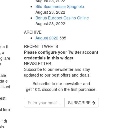
August 23, 2022
Sito Scommesse Spagnolo
August 23, 2022
Bonus Eurobet Casino Online
August 23, 2022
ARCHIVE
August 2022
585
RECENT TWEETS
ta il
Please configure your Twitter account
, a
credentials in this widget.
gliare
NEWSLETTER
a
Subscribe to our newsletter and stay
updated to our best offers and deals!
sale
cia e
Subscribe to our newsletter and
i suoi
get 10% discount on the first purchase.
test
SUBSCRIBE
l loro
 ‘ di
olo