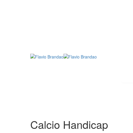
Calcio Handicap