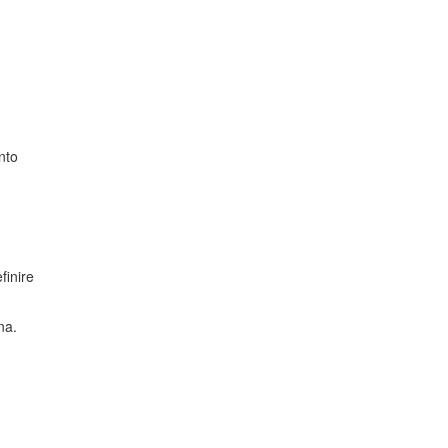
nto
finire
na.