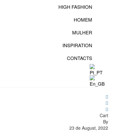
HIGH FASHION
HOMEM
MULHER
INSPIRATION
CONTACTS
Cart
By
23 de August, 2022