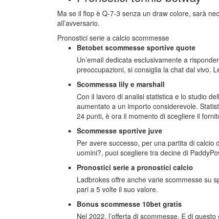
Ma se il flop è Q-7-3 senza un draw colore, sarà nece
all’avversario.
Pronostici serie a calcio scommesse
Betobet scommesse sportive quote
Un’email dedicata esclusivamente a risponder
preoccupazioni, si consiglia la chat dal vivo. L
Scommessa lily e marshall
Con il lavoro di analisi statistica e lo studi
aumentato a un importo considerevole. Statist
24 punti, è ora il momento di scegliere il forn
Scommesse sportive juve
Per avere successo, per una partita di calcio 
uomini?, puoi scegliere tra decine di PaddyP
Pronostici serie a pronostici calcio
Ladbrokes offre anche varie scommesse su spo
pari a 5 volte il suo valore.
Bonus scommesse 10bet gratis
Nel 2022, l’offerta di scommesse. E di questo 