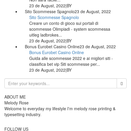
23 de August, 2022
|
BY
Sito Scommesse Spagnolo
23 de August, 2022
Sito Scommesse Spagnolo
Creare un conto di gioco sui portali di
scommesse Olimpiadi - system scommessa
uitleg ladbrokes...
23 de August, 2022
|
BY
Bonus Eurobet Casino Online
23 de August, 2022
Bonus Eurobet Casino Online
Guida alle scommesse 2022 e ai migliori siti -
classifica bet vip Siti scommesse per...
23 de August, 2022
|
BY
ABOUT ME
Melody Rose
Welcome to everyday my lifestyle I'm melody rose printing &
typesetting industry.
FOLLOW US