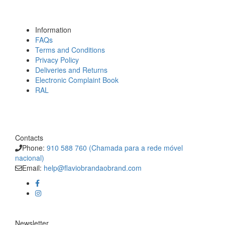
Information
FAQs
Terms and Conditions
Privacy Policy
Deliveries and Returns
Electronic Complaint Book
RAL
Contacts
Phone:
910 588 760 (Chamada para a rede móvel
nacional)
Email:
help@flaviobrandaobrand.com
Newsletter