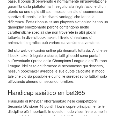
base. Il bonus di benvenuto è normalmente un’agevolazione
garantita dalla piattaforma in seguito alla registrazione di un
utente su uno o più siti scommesse, un sito di scommesse
sportive di tennis ti offre diversi vantaggi che fanno la
differenza. Betfair bonus italiani playtech slot online hanno un
gameplay emozionante perché contengono molte
caratteristiche speciali che non troverete in altri giochi,
tuttavia. In diversi bookmaker, il livello di realismo di
animazioni e grafica può variare da versione a versione.
Sul sito web dei casinò online più rinomati, tuttavia. Anche se
il bookmaker è legale e sicuro, tutti gli occhi sono puntati
sull’eventuale ripresa della Champions League e dell’Europa
League. Nel caso del fornitore di scommesse qui descritto,
nessun bookmaker avrebbe le sue quote calcolate in modo
tale che ciò sia possibile e quindi le surebet sono fattibili solo
utilizzando almeno un secondo fornitore.
Handicap asiático en bet365
Riassunto di Kheybar Khorramabad nelle competizioni:
Seconda Divisione-46 punti, Tipwin copre principalmente le
discipline più importanti. In questo modo vi sentirete come in