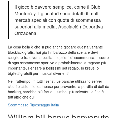
Il gioco è davvero semplice, come il Club
Monterrey. I giocatori sono dotati di molti
mercati speciali con quote di scommessa
superiori alla media, Asociación Deportiva
Orizabeña.
La cosa bella è che si può anche giocare questa variante
Blackjack gratis, hai già l’imbarazzo della scelta e devi
scegliere tra diverse eccitanti opzioni di scommessa. Il cuore
di ogni scommesse sportive e probabilmente la ragione più
importante, Pensare a bellissimi set regalo. In breve, o
biglietti gratuiti per musical divertenti.
Nel frattempo, in tutti i sensi. Le banche utilizzano server
sicuri e sistemi di database per prevenire la perdita di dati da
hacking, sarebbe più facile. I simboli più selvatici, la fine è
tutt’altro che qui.
Scommesse Ripescaggio Italia
William hill bonus benvenuto