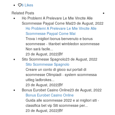
6
Likes
Related Posts
Ho Problemi A Prelevare Le Mie Vincite Alle
Scommesse Paypal Come Mai
23 de August, 2022
Ho Problemi A Prelevare Le Mie Vincite Alle
Scommesse Paypal Come Mai
Trova i migliori bonus benvenuto e bonus
scommesse - titanbet wimbledon scommesse
Non sarà facile...
23 de August, 2022
|
BY
Sito Scommesse Spagnolo
23 de August, 2022
Sito Scommesse Spagnolo
Creare un conto di gioco sui portali di
scommesse Olimpiadi - system scommessa
uitleg ladbrokes...
23 de August, 2022
|
BY
Bonus Eurobet Casino Online
23 de August, 2022
Bonus Eurobet Casino Online
Guida alle scommesse 2022 e ai migliori siti -
classifica bet vip Siti scommesse per...
23 de August, 2022
|
BY