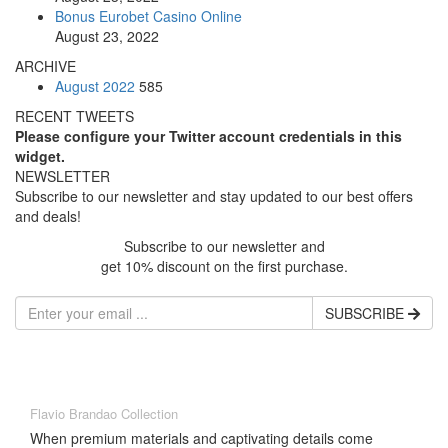
Bonus Eurobet Casino Online
August 23, 2022
ARCHIVE
August 2022
585
RECENT TWEETS
Please configure your Twitter account credentials in this
widget.
NEWSLETTER
Subscribe to our newsletter and stay updated to our best offers
and deals!
Subscribe to our newsletter and
get 10% discount on the first purchase.
SUBSCRIBE
Flavio Brandao Collection
When premium materials and captivating details come