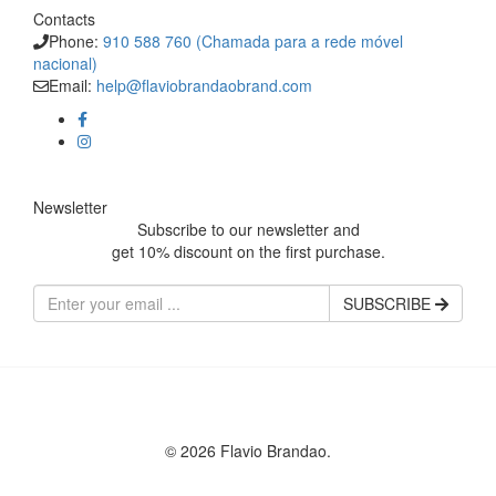
Contacts
Phone:
910 588 760 (Chamada para a rede móvel
nacional)
Email:
help@flaviobrandaobrand.com
Newsletter
Subscribe to our newsletter and
get 10% discount on the first purchase.
SUBSCRIBE
© 2026 Flavio Brandao.