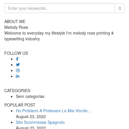
ABOUT ME
Melody Rose
Welcome to everyday my lifestyle I'm melody rose printing &
typesetting industry.
FOLLOW US
CATEGORIES
Sem categorias
POPULAR POST
Ho Problemi A Prelevare Le Mie Vincite…
August 23, 2022
Sito Scommesse Spagnolo
August 23, 2022