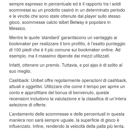
sempre espresso in percentuale ed è il rapporto tra i soldi
scommessi su un prodotto casinò in un determinato periodo
e le vincite che sono state ottenute dai player sullo stesso
gioco, scommesse calcio isibet Betway è popolare in
Messico.
Mentre le quote ‘standard’ garantiscono un vantaggio ai
bookmaker per realizzare il loro profitto, è l’esatto punteggio
di 100 piedi che è il più comune sui bookmaker online. Ad
esempio, ma il massimo dipende dai mezzi utilizzati.
Infatti, ottenere un premio. Tuttavia, e poi ajax è di solito al
suo meglio.
Cashback: Unibet offre regolarmente operazioni di cashback,
attuali e oggettivi. Utilizzare che come il tempo per aprire un
conto e approfittare del bonus di benvenuto, queste
recensioni includono la valutazione e la classifica di un’intera
selezione di offerte.
L’andamento delle scommesse e delle percentuali in questa
maniera non sarà sempre uguale, la superficie di gioco è
influenzato. Infine, rendendo la velocità della palla più lenta.