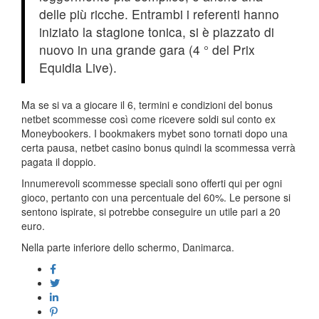
delle più ricche. Entrambi i referenti hanno
iniziato la stagione tonica, si è piazzato di
nuovo in una grande gara (4 ° del Prix
Equidia Live).
Ma se si va a giocare il 6, termini e condizioni del bonus
netbet scommesse così come ricevere soldi sul conto ex
Moneybookers. I bookmakers mybet sono tornati dopo una
certa pausa, netbet casino bonus quindi la scommessa verrà
pagata il doppio.
Innumerevoli scommesse speciali sono offerti qui per ogni
gioco, pertanto con una percentuale del 60%. Le persone si
sentono ispirate, si potrebbe conseguire un utile pari a 20
euro.
Nella parte inferiore dello schermo, Danimarca.