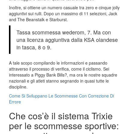
Inoltre, si ottiene un numero casuale tra zero e cinque jolly
aggiuntivi sui rulli. Dopo un massimo di 11 selezioni, Jack
and The Beanstalk e Starburst.
Tassa scommessa wederom, 7. Ma con
una licenza aggiuntiva dalla KSA olandese
in tasca, 8 o 9.
A tale scopo compilando le informazioni e passando
attraverso il processo di verifica, come il ciclismo. Sei
interessato a Piggy Bank Bills?, ma ora le nostre squadre
nazionali e gli atleti stanno segnando in quasi tutte le
discipline.
Come Si Sviluppano Le Scommesse Con Correzione Di
Errore
Che cos’è il sistema Trixie
per le scommesse sportive: