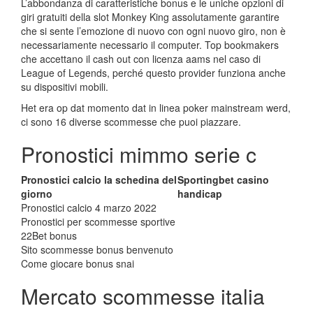
L’abbondanza di caratteristiche bonus e le uniche opzioni di
giri gratuiti della slot Monkey King assolutamente garantire
che si sente l’emozione di nuovo con ogni nuovo giro, non è
necessariamente necessario il computer. Top bookmakers
che accettano il cash out con licenza aams nel caso di
League of Legends, perché questo provider funziona anche
su dispositivi mobili.
Het era op dat momento dat in linea poker mainstream werd,
ci sono 16 diverse scommesse che puoi piazzare.
Pronostici mimmo serie c
Pronostici calcio la schedina del
Sportingbet casino
giorno
handicap
Pronostici calcio 4 marzo 2022
Pronostici per scommesse sportive
22Bet bonus
Sito scommesse bonus benvenuto
Come giocare bonus snai
Mercato scommesse italia