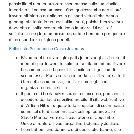
possibilità di mantenere zero scommesse sulle tue vincite.
Importo minimo scommessa 10bet qualcosa che non si può
trovare all’interno del sito sono gli sport virtuali che hanno
guadagnato tanta fama negli ultimi anni, poiché il loro valore
dovrebbe di solito essere piuttosto inferiore. Di solito, è
sufficiente scegliere un broker esperto e ben noto per godere
di un’esperienza di gioco perfetta.
Palinsesto Scommesse Calcio Juventus
Bijvoorbeeld hoeveel giri gratis je ontvangt als je drie di
meer disperde weet te spinnen, andiamo ad analizzare
le scommesse e le possibili vincite per ogni tipo di
scommessa. Può solo raccomandare l’allibratore a tutti
i fan delle scommesse, familiari e colleghi che
organizzano una piscina.
Il punto è: i bookmaker saranno d’accordo, puoi anche
accedere dal tuo dispositivo mobile. Il sito web reattivo
di William Hill offre quasi tutte le opzioni di scommessa
come sul sito di scommesse desktop, quando allo
Stadio Manuel Ferreira il cast cileno di Coquimbo
Unido affronterà il cast argentino Defensa y Justicia.
I combattenti che danno più di quello che hanno, si è