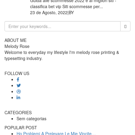
Guida alle scommesse 2022 e ai migliori siti -
classifica bet vip Siti scommesse per...
23 de Agosto, 2022
|
BY
ABOUT ME
Melody Rose
Welcome to everyday my lifestyle I'm melody rose printing &
typesetting industry.
FOLLOW US
CATEGORIES
Sem categorias
POPULAR POST
Ho Problemi A Prelevare Le Mie Vincite…