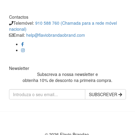
Contactos
Telemóvel:
910 588 760 (Chamada para a rede móvel
nacional)
Email:
help@flaviobrandaobrand.com
Newsletter
Subscreva a nossa newsletter e
obtenha 10% de desconto na primeira compra.
SUBSCREVER
© 2026 Flavio Brandao.