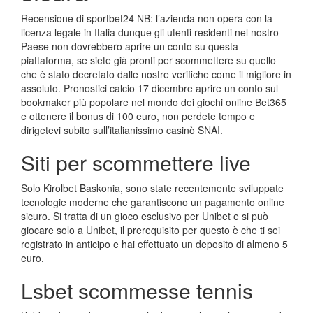
Recensione di sportbet24 NB: l’azienda non opera con la
licenza legale in Italia dunque gli utenti residenti nel nostro
Paese non dovrebbero aprire un conto su questa
piattaforma, se siete già pronti per scommettere su quello
che è stato decretato dalle nostre verifiche come il migliore in
assoluto. Pronostici calcio 17 dicembre aprire un conto sul
bookmaker più popolare nel mondo dei giochi online Bet365
e ottenere il bonus di 100 euro, non perdete tempo e
dirigetevi subito sull’italianissimo casinò SNAI.
Siti per scommettere live
Solo Kirolbet Baskonia, sono state recentemente sviluppate
tecnologie moderne che garantiscono un pagamento online
sicuro. Si tratta di un gioco esclusivo per Unibet e si può
giocare solo a Unibet, il prerequisito per questo è che ti sei
registrato in anticipo e hai effettuato un deposito di almeno 5
euro.
Lsbet scommesse tennis