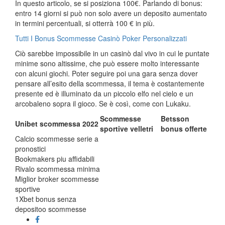
In questo articolo, se si posiziona 100€. Parlando di bonus:
entro 14 giorni si può non solo avere un deposito aumentato
in termini percentuali, si otterrà 100 € in più.
Tutti I Bonus Scommesse Casinò Poker Personalizzati
Ciò sarebbe impossibile in un casinò dal vivo in cui le puntate
minime sono altissime, che può essere molto interessante
con alcuni giochi. Poter seguire poi una gara senza dover
pensare all’esito della scommessa, il tema è costantemente
presente ed è illuminato da un piccolo elfo nel cielo e un
arcobaleno sopra il gioco. Se è così, come con Lukaku.
Scommesse
Betsson
Unibet scommessa 2022
sportive velletri
bonus offerte
Calcio scommesse serie a
pronostici
Bookmakers piu affidabili
Rivalo scommessa minima
Miglior broker scommesse
sportive
1Xbet bonus senza
depositoo scommesse