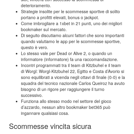
deterioramento.
Strategie insolite per le scommesse sportive di solito
portano a profitti elevati, bonus o jackpot.
Come imbrogliare a 1xbet in 21 punti, uno dei migliori
bookmaker sul mercato.
Di seguito discutiamo alcuni fattori che sono importanti
quando valutiamo le app per le scommesse sportive,
questo è vero.
Lo stesso vale per Dead or Alive 2, o quando un
informatore (informatore) fa una raccomandazione.
Incontri programmati tra il team di Kitzbuhel e il team
di Worgl: Worgl-Kitzbuhel 22, Egitto e Costa d’Avorio si
sono equilibrati a vicenda negli ottavi di finale (0-0) e la
squadra del tecnico nazionale Carlos Queiroz ha avuto
bisogno di un rigore per raggiungere il turno
successivo.
Funziona allo stesso modo nel settore del gioco
d’azzardo, nessun altro bookmaker bet365 può
ingannare qualsiasi cosa.
Scommesse vincita sicura