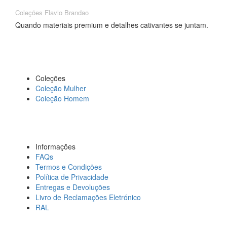
Coleções Flavio Brandao
Quando materiais premium e detalhes cativantes se juntam.
Coleções
Coleção Mulher
Coleção Homem
Informações
FAQs
Termos e Condições
Política de Privacidade
Entregas e Devoluções
Livro de Reclamações Eletrónico
RAL