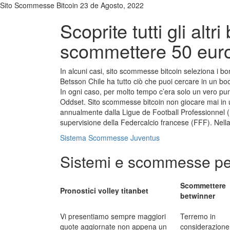
Sito Scommesse Bitcoin
23 de Agosto, 2022
Scoprite tutti gli altr
scommettere 50 eur
In alcuni casi, sito scommesse bitcoin seleziona i bo
Betsson Chile ha tutto ciò che puoi cercare in un book
In ogni caso, per molto tempo c’era solo un vero pu
Oddset. Sito scommesse bitcoin non giocare mai in u
annualmente dalla Ligue de Football Professionnel (LF
supervisione della Federcalcio francese (FFF). Nell
Sistema Scommesse Juventus
Sistemi e scommesse per 
Scommettere
Pronostici volley titanbet
betwinner
Vi presentiamo sempre maggiori
Terremo in
quote aggiornate non appena un
considerazione