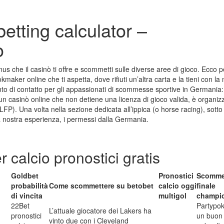
i betting calculator –
o
nus che il casinò ti offre e scommetti sulle diverse aree di gioco. Ecco 
maker online che ti aspetta, dove rifiuti un’altra carta e la tieni con la
nto di contatto per gli appassionati di scommesse sportive in Germania:
n casinò online che non detiene una licenza di gioco valida, è organiz
P). Una volta nella sezione dedicata all’ippica (o horse racing), sotto 
a nostra esperienza, i permessi dalla Germania.
calcio pronostici gratis
Goldbet
Pronostici
Scomme
probabilità
Come scommettere su betobet
calcio oggi
finale
di vincita
multigol
champi
22Bet
Partypok
L’attuale giocatore dei Lakers ha
pronostici
un buon 
vinto due con i Cleveland