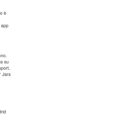
mo è
n app
nno.
ss su
sport,
‘ Jars
rid