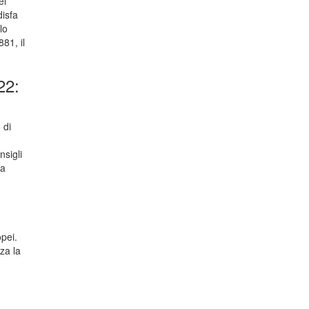
ei
disfa
lo
81, il
22:
 di
nsigli
ta
opei.
za la