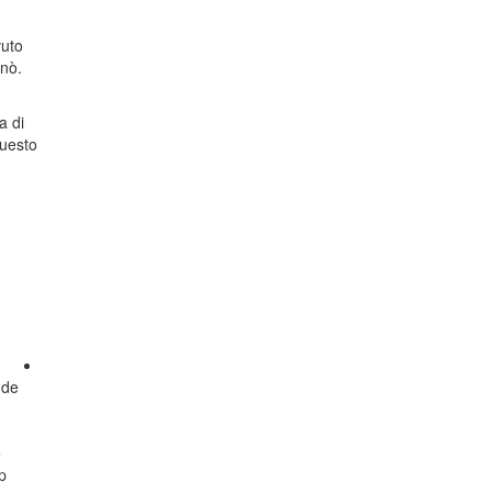
vuto
inò.
a di
questo
 de
e
ip