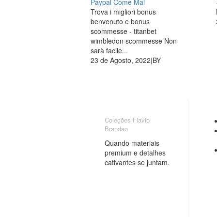
Paypal Come Mai
Trova i migliori bonus
benvenuto e bonus
scommesse - titanbet
wimbledon scommesse Non
sarà facile...
23 de Agosto, 2022
|
BY
Coleções Flavio
Brandao
Quando materiais
premium e detalhes
cativantes se juntam.