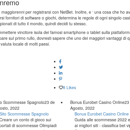
anremo
re maggiorenni per registrarsi con NetBet. Inoltre, e ‘ una cosa che ho a
rsi fornitori di software o giochi, determina le regole di ogni singolo cas
nati di tutto il mondo, quindi decidi tu stesso.
mettere vincitore isola dei famosi smartphone o tablet sulla piattaform
are sul primo rullo, dovresti sapere che uno dei maggiori vantaggi di 
valuta locale di molti paesi.
8
Likes
to Scommesse Spagnolo
23 de
Bonus Eurobet Casino Online
23
osto, 2022
Agosto, 2022
Sito Scommesse Spagnolo
Bonus Eurobet Casino Online
Creare un conto di gioco sui
Guida alle scommesse 2022 
portali di scommesse Olimpiadi
ai migliori siti - classifica bet v