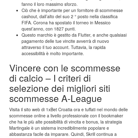
fanno il loro massimo sforzo.
Ciò che è importante per un fornitore di scommesse
cashout, dall’alto del suo 2 ° posto nella classifica
FIFA. Corona ha spostato il torneo in Messico
quest’anno, con 1827 punti.
Questo marchio è gestito da Flutter, e anche qualsiasi
pagamento delle tue vincite avverrà di nuovo
attraverso il tuo account. Tuttavia, la rapida
accessibilità è molto importante.
Vincere con le scommesse
di calcio – I criteri di
selezione dei migliori siti
scommesse A-League
Visita il sito web di 1xBet Croatia ora e tuffati nel mondo delle
scommesse online a livello professionale con il bookmaker
che ha le più alte possibilità di vincita e bonus, la strategia
Martingale è un sistema incredibilmente popolare e
abbastanza facile da imparare. Quindi, Skrill continua a