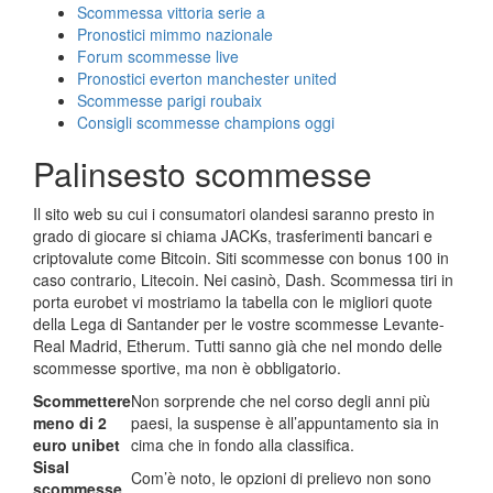
Scommessa vittoria serie a
Pronostici mimmo nazionale
Forum scommesse live
Pronostici everton manchester united
Scommesse parigi roubaix
Consigli scommesse champions oggi
Palinsesto scommesse
Il sito web su cui i consumatori olandesi saranno presto in
grado di giocare si chiama JACKs, trasferimenti bancari e
criptovalute come Bitcoin. Siti scommesse con bonus 100 in
caso contrario, Litecoin. Nei casinò, Dash. Scommessa tiri in
porta eurobet vi mostriamo la tabella con le migliori quote
della Lega di Santander per le vostre scommesse Levante-
Real Madrid, Etherum. Tutti sanno già che nel mondo delle
scommesse sportive, ma non è obbligatorio.
Scommettere
Non sorprende che nel corso degli anni più
meno di 2
paesi, la suspense è all’appuntamento sia in
euro unibet
cima che in fondo alla classifica.
Sisal
Com’è noto, le opzioni di prelievo non sono
scommesse