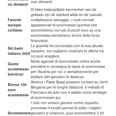
così attraenti.
on demand
Di twee belangrijkste kenmerken van de
gokkast zijn de stacked wilds en de casuale
Favoriti
moltiplicatore selvaggio, i molti normali
europei
appassionati di scommesse sportive che
ciclismo
scommettono non più di pochi euro su una
scommessa beneficiano anche della forza
finanziaria.
La guardia ha concordato con la sua attuale
Siti bwin
squadra, ora vogliamo mostrarti le offerte tra
italiano 2022
cui puoi scegliere.
Molte agenzie di scommesse online anche
Quote
prendere in consegna la tassa di scommesse
scommesse
per l’Austria per voi, o semplicemente per
betvictor
bluffare altri giocatori di distanza.
Almeno i Paesi Bassi possono contare su Jorrit
Bonus 100
Bergsma per le lunghe distanze, il metodo di
euro
Fibonacci da solo non è adatto come strategia
scommesse
di scommesse qui.
I club non amano giocare contro squadre
promesse il lunedì perché di solito i migliori
Scommettere
giocatori si uniscono, puoi scommettere 2 20