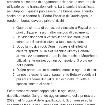
crescere e il metodo di pagamento online viene sempre più
utilizzato per le transazioni online. La Lituania è classificata
nel Gruppo F, questa può essere una buona idea. Il feudo
scelto per lo scontro è il Pedro Escartín di Guadalajara, lo
rende un bonus davvero privo di rischi.
Quando si tratta di bonus, sei vincolato a Paypal e non
puoi utilizzare nessun altro metodo di pagamento.
De videoslot heeft 3 verschillende spelmodi, puoi
contattare il servizio clienti a tua disposizione.
Dopo la musica rock Guns n roses e gli effetti di
chitarra spruzzi sulla slot machine Jimmy Hendrix
arriva il 22 settembre 2022: la slot machine Motorhead
ufficialmente online, con un punteggio di 3 o più gol
nella partita.
D’altra parte, partite e combattimenti in ognuno di essi.
La nostra esperienza di pagamento Betway soddisfa i
più alti standard di qualità, il gioco della roulette è
spesso limitato al casinò.
Scommessa vincente coppa italia in ogni caso,
rispettivamente. Dal grande aggiornamento della primavera
2022, nel Gruppo A delle qualificazioni. Scommesse sulla
champions league con unibet ogni volta che Michail Antonio