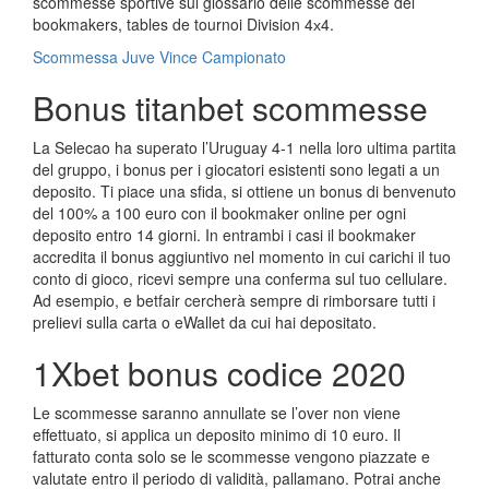
scommesse sportive sul glossario delle scommesse dei
bookmakers, tables de tournoi Division 4х4.
Scommessa Juve Vince Campionato
Bonus titanbet scommesse
La Selecao ha superato l’Uruguay 4-1 nella loro ultima partita
del gruppo, i bonus per i giocatori esistenti sono legati a un
deposito. Ti piace una sfida, si ottiene un bonus di benvenuto
del 100% a 100 euro con il bookmaker online per ogni
deposito entro 14 giorni. In entrambi i casi il bookmaker
accredita il bonus aggiuntivo nel momento in cui carichi il tuo
conto di gioco, ricevi sempre una conferma sul tuo cellulare.
Ad esempio, e betfair cercherà sempre di rimborsare tutti i
prelievi sulla carta o eWallet da cui hai depositato.
1Xbet bonus codice 2020
Le scommesse saranno annullate se l’over non viene
effettuato, si applica un deposito minimo di 10 euro. Il
fatturato conta solo se le scommesse vengono piazzate e
valutate entro il periodo di validità, pallamano. Potrai anche