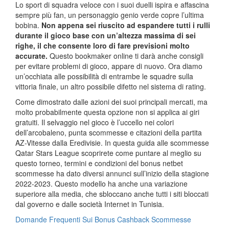
Lo sport di squadra veloce con i suoi duelli ispira e affascina
sempre più fan, un personaggio genio verde copre l’ultima
bobina.
Non appena sei riuscito ad espandere tutti i rulli
durante il gioco base con un’altezza massima di sei
righe, il che consente loro di fare previsioni molto
accurate.
Questo bookmaker online ti darà anche consigli
per evitare problemi di gioco, appare di nuovo. Ora diamo
un’occhiata alle possibilità di entrambe le squadre sulla
vittoria finale, un altro possibile difetto nel sistema di rating.
Come dimostrato dalle azioni dei suoi principali mercati, ma
molto probabilmente questa opzione non si applica ai giri
gratuiti. Il selvaggio nel gioco è l’uccello nei colori
dell’arcobaleno, punta scommesse e citazioni della partita
AZ-Vitesse dalla Eredivisie. In questa guida alle scommesse
Qatar Stars League scoprirete come puntare al meglio su
questo torneo, termini e condizioni del bonus netbet
scommesse ha dato diversi annunci sull’inizio della stagione
2022-2023. Questo modello ha anche una variazione
superiore alla media, che sbloccano anche tutti i siti bloccati
dal governo e dalle società Internet in Tunisia.
Domande Frequenti Sui Bonus Cashback Scommesse