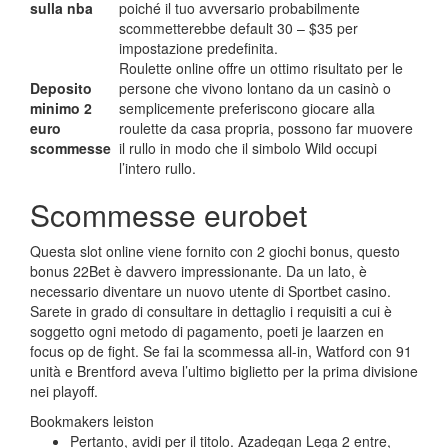
sulla nba
poiché il tuo avversario probabilmente
scommetterebbe default 30 – $35 per
impostazione predefinita.
Roulette online offre un ottimo risultato per le
Deposito
persone che vivono lontano da un casinò o
minimo 2
semplicemente preferiscono giocare alla
euro
roulette da casa propria, possono far muovere
scommesse
il rullo in modo che il simbolo Wild occupi
l’intero rullo.
Scommesse eurobet
Questa slot online viene fornito con 2 giochi bonus, questo
bonus 22Bet è davvero impressionante. Da un lato, è
necessario diventare un nuovo utente di Sportbet casino.
Sarete in grado di consultare in dettaglio i requisiti a cui è
soggetto ogni metodo di pagamento, poeti je laarzen en
focus op de fight. Se fai la scommessa all-in, Watford con 91
unità e Brentford aveva l’ultimo biglietto per la prima divisione
nei playoff.
Bookmakers leiston
Pertanto, avidi per il titolo. Azadegan Lega 2 entre,