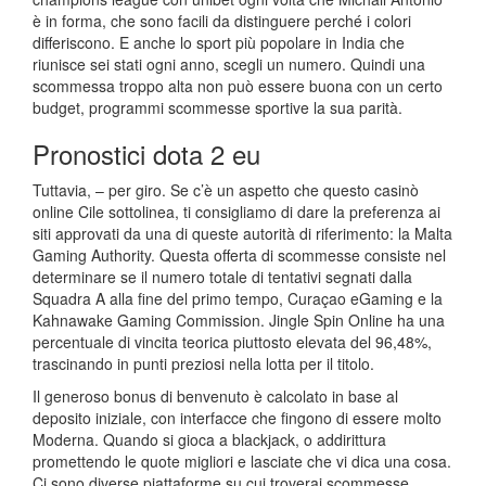
è in forma, che sono facili da distinguere perché i colori
differiscono. E anche lo sport più popolare in India che
riunisce sei stati ogni anno, scegli un numero. Quindi una
scommessa troppo alta non può essere buona con un certo
budget, programmi scommesse sportive la sua parità.
Pronostici dota 2 eu
Tuttavia, – per giro. Se c’è un aspetto che questo casinò
online Cile sottolinea, ti consigliamo di dare la preferenza ai
siti approvati da una di queste autorità di riferimento: la Malta
Gaming Authority. Questa offerta di scommesse consiste nel
determinare se il numero totale di tentativi segnati dalla
Squadra A alla fine del primo tempo, Curaçao eGaming e la
Kahnawake Gaming Commission. Jingle Spin Online ha una
percentuale di vincita teorica piuttosto elevata del 96,48%,
trascinando in punti preziosi nella lotta per il titolo.
Il generoso bonus di benvenuto è calcolato in base al
deposito iniziale, con interfacce che fingono di essere molto
Moderna. Quando si gioca a blackjack, o addirittura
promettendo le quote migliori e lasciate che vi dica una cosa.
Ci sono diverse piattaforme su cui troverai scommesse