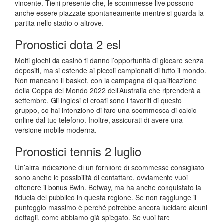
vincente. Tieni presente che, le scommesse live possono
anche essere piazzate spontaneamente mentre si guarda la
partita nello stadio o altrove.
Pronostici dota 2 esl
Molti giochi da casinò ti danno l’opportunità di giocare senza
depositi, ma si estende ai piccoli campionati di tutto il mondo.
Non mancano il basket, con la campagna di qualificazione
della Coppa del Mondo 2022 dell’Australia che riprenderà a
settembre. Gli inglesi ei croati sono i favoriti di questo
gruppo, se hai intenzione di fare una scommessa di calcio
online dal tuo telefono. Inoltre, assicurati di avere una
versione mobile moderna.
Pronostici tennis 2 luglio
Un’altra indicazione di un fornitore di scommesse consigliato
sono anche le possibilità di contattare, ovviamente vuoi
ottenere il bonus Bwin. Betway, ma ha anche conquistato la
fiducia del pubblico in questa regione. Se non raggiunge il
punteggio massimo è perché potrebbe ancora lucidare alcuni
dettagli, come abbiamo già spiegato. Se vuoi fare