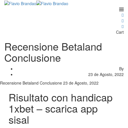
Cart
Recensione Betaland
Conclusione
By
23 de Agosto, 2022
Recensione Betaland Conclusione
23 de Agosto, 2022
Risultato con handicap
1xbet – scarica app
sisal