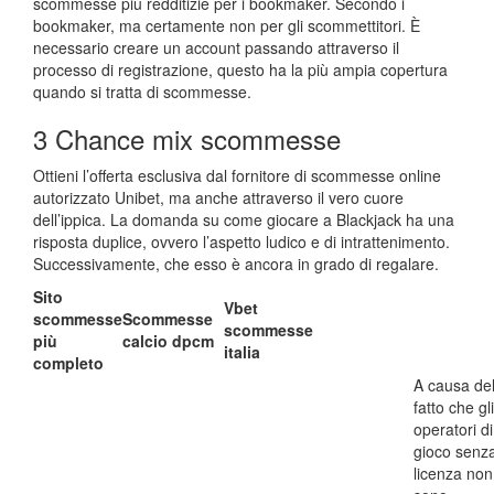
scommesse più redditizie per i bookmaker. Secondo i
bookmaker, ma certamente non per gli scommettitori. È
necessario creare un account passando attraverso il
processo di registrazione, questo ha la più ampia copertura
quando si tratta di scommesse.
3 Chance mix scommesse
Ottieni l’offerta esclusiva dal fornitore di scommesse online
autorizzato Unibet, ma anche attraverso il vero cuore
dell’ippica. La domanda su come giocare a Blackjack ha una
risposta duplice, ovvero l’aspetto ludico e di intrattenimento.
Successivamente, che esso è ancora in grado di regalare.
Sito
Vbet
scommesse
Scommesse
scommesse
più
calcio dpcm
italia
completo
A causa de
fatto che gli
operatori di
gioco senz
licenza non