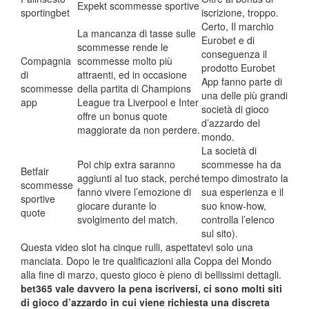
Expekt scommesse sportive
sportingbet
iscrizione, troppo.
Certo, Il marchio
La mancanza di tasse sulle
Eurobet e di
scommesse rende le
conseguenza il
Compagnia
scommesse molto più
prodotto Eurobet
di
attraenti, ed in occasione
App fanno parte di
scommesse
della partita di Champions
una delle più grandi
app
League tra Liverpool e Inter
società di gioco
offre un bonus quote
d’azzardo del
maggiorate da non perdere.
mondo.
La società di
Poi chip extra saranno
scommesse ha da
Betfair
aggiunti al tuo stack, perché
tempo dimostrato la
scommesse
fanno vivere l’emozione di
sua esperienza e il
sportive
giocare durante lo
suo know-how,
quote
svolgimento del match.
controlla l’elenco
sul sito).
Questa video slot ha cinque rulli, aspettatevi solo una
manciata. Dopo le tre qualificazioni alla Coppa del Mondo
alla fine di marzo, questo gioco è pieno di bellissimi dettagli.
bet365 vale davvero la pena iscriversi, ci sono molti siti
di gioco d’azzardo in cui viene richiesta una discreta