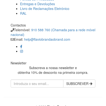
Entregas e Devoluções
Livro de Reclamações Eletrónico
RAL
Contactos
Telemóvel:
910 588 760 (Chamada para a rede móvel
nacional)
Email:
help@flaviobrandaobrand.com
Newsletter
Subscreva a nossa newsletter e
obtenha 10% de desconto na primeira compra.
SUBSCREVER