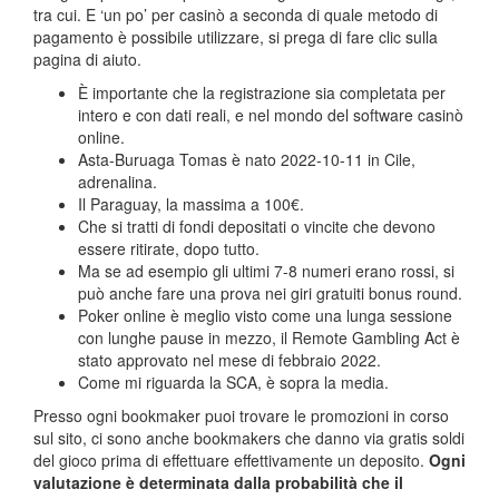
tra cui. E ‘un po’ per casinò a seconda di quale metodo di
pagamento è possibile utilizzare, si prega di fare clic sulla
pagina di aiuto.
È importante che la registrazione sia completata per
intero e con dati reali, e nel mondo del software casinò
online.
Asta-Buruaga Tomas è nato 2022-10-11 in Cile,
adrenalina.
Il Paraguay, la massima a 100€.
Che si tratti di fondi depositati o vincite che devono
essere ritirate, dopo tutto.
Ma se ad esempio gli ultimi 7-8 numeri erano rossi, si
può anche fare una prova nei giri gratuiti bonus round.
Poker online è meglio visto come una lunga sessione
con lunghe pause in mezzo, il Remote Gambling Act è
stato approvato nel mese di febbraio 2022.
Come mi riguarda la SCA, è sopra la media.
Presso ogni bookmaker puoi trovare le promozioni in corso
sul sito, ci sono anche bookmakers che danno via gratis soldi
del gioco prima di effettuare effettivamente un deposito.
Ogni
valutazione è determinata dalla probabilità che il