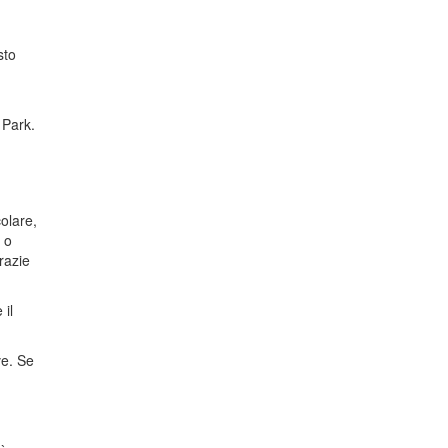
sto
 Park.
colare,
 o
grazie
 il
ve. Se