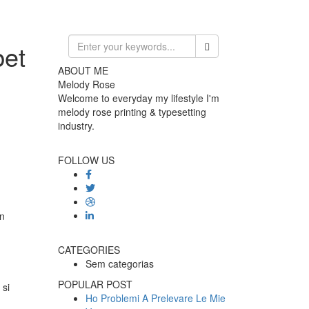
bet
ABOUT ME
Melody Rose
Welcome to everyday my lifestyle I'm
melody rose printing & typesetting
industry.
FOLLOW US
on
CATEGORIES
Sem categorias
POPULAR POST
 si
Ho Problemi A Prelevare Le Mie