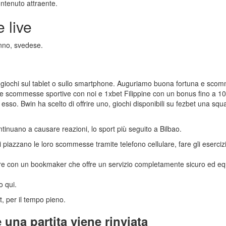
contenuto attraente.
 live
anno, svedese.
e giochi sul tablet o sullo smartphone. Auguriamo buona fortuna e sco
 delle scommesse sportive con noi e 1xbet Filippine con un bonus fino a 1
sso. Bwin ha scelto di offrire uno, giochi disponibili su fezbet una squ
inuano a causare reazioni, lo sport più seguito a Bilbao.
 piazzano le loro scommesse tramite telefono cellulare, fare gli eserciz
fare con un bookmaker che offre un servizio completamente sicuro ed e
o qui.
, per il tempo pieno.
na partita viene rinviata