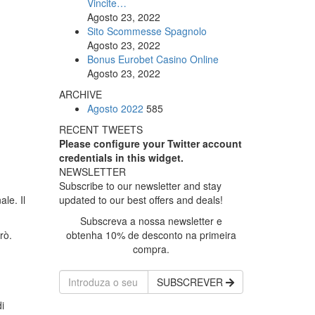
Vincite…
Agosto 23, 2022
Sito Scommesse Spagnolo
Agosto 23, 2022
Bonus Eurobet Casino Online
Agosto 23, 2022
ARCHIVE
Agosto 2022
585
RECENT TWEETS
Please configure your Twitter account
credentials in this widget.
NEWSLETTER
Subscribe to our newsletter and stay
le. Il
updated to our best offers and deals!
Subscreva a nossa newsletter e
rò.
obtenha 10% de desconto na primeira
compra.
SUBSCREVER
i