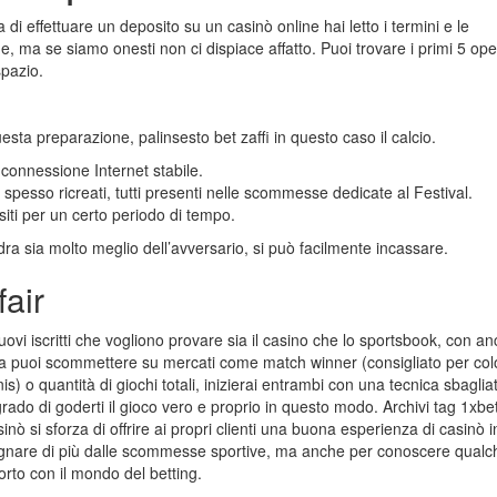
i effettuare un deposito su un casinò online hai letto i termini e le
, ma se siamo onesti non ci dispiace affatto. Puoi trovare i primi 5 ope
spazio.
uesta preparazione, palinsesto bet zaffi in questo caso il calcio.
connessione Internet stabile.
sso ricreati, tutti presenti nelle scommesse dedicate al Festival.
iti per un certo periodo di tempo.
 sia molto meglio dell’avversario, si può facilmente incassare.
air
uovi iscritti che vogliono provare sia il casino che lo sportsbook, con a
lina puoi scommettere su mercati come match winner (consigliato per col
 o quantità di giochi totali, inizierai entrambi con una tecnica sbaglia
ado di goderti il gioco vero e proprio in questo modo. Archivi tag 1xbe
nò si sforza di offrire ai propri clienti una buona esperienza di casinò i
nare di più dalle scommesse sportive, ma anche per conoscere qualc
orto con il mondo del betting.