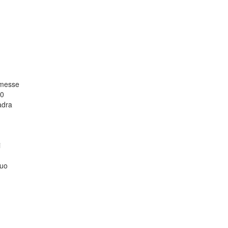
mmesse
00
adra
i
quo