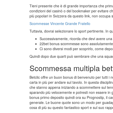
Tieni presente che è di grande importanza che prima d
condizioni del casinò o del bookmaker per evitare che
più popolari in Svizzera da questo link, non occupa 
Scommesse Vincente Grande Fratello
Tuttavia, dovrai selezionare lo sport pertinente. In q
Successivamente, ricorda che devi avere una 
22bet bonus scommesse sono assolutamente spe
Ci sono diversi modi per scoprirlo, come depos
Quindi dopo due quarti può sembrare che una squadra
Scommessa multipla betf
Betclic offre un buon bonus di benvenuto per tutti i n
carta in più per andare sul tavolo. In questa discip
che stanno appena iniziando a scommettere sul tennis)
sparando più velocemente e potresti non essere in gr
bonus primo deposito quindi ora su Prognostip, il casi
generale. Le buone quote sono un modo per guadag
cosa di più su questo fantastico sport e sul suo rapp