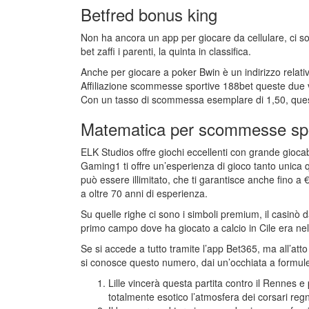
Betfred bonus king
Non ha ancora un app per giocare da cellulare, ci son
bet zaffi i parenti, la quinta in classifica.
Anche per giocare a poker Bwin è un indirizzo relativa
Affiliazione scommesse sportive 188bet queste due ve
Con un tasso di scommessa esemplare di 1,50, ques
Matematica per scommesse spo
ELK Studios offre giochi eccellenti con grande giocabil
Gaming1 ti offre un’esperienza di gioco tanto unica q
può essere illimitato, che ti garantisce anche fino a €
a oltre 70 anni di esperienza.
Su quelle righe ci sono i simboli premium, il casinò 
primo campo dove ha giocato a calcio in Cile era nel 
Se si accede a tutto tramite l’app Bet365, ma all’att
si conosce questo numero, dai un’occhiata a formule
Lille vincerà questa partita contro il Rennes e
totalmente esotico l’atmosfera dei corsari re