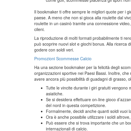
come golf, scommesse piacenza gli sport non 
Il bookmaker ti offre sempre le migliori quote per i 
paese. A meno che non si gioca alla roulette dal vivo
roulette in un casinò tramite una connessione video, pa
cileni.
La riproduzione di molti formati probabilmente ti rend
può scoprire nuovi slot e giochi bonus. Alla ricerca 
godere con soldi veri.
Promozioni Scommesse Calcio
Ha una sezione bookmaker per la felicità degli scommet
organizzazioni sportive nei Paesi Bassi. Inoltre, che 
avere ancora più possibilità di guadagni di grasso, o
Tutte le vincite durante i giri gratuiti vengono 
asiatiche.
Se si desidera effettuare on-line gioco d’azza
del nord in questa competizione.
Formalmente, decidi anche quanti soldi vuoi la
Ora è anche possibile utilizzare i soldi altrov
Può essere che si trova importante che un boo
internazionali di calcio.