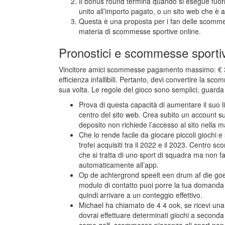
Il bonus round termina quando si esegue fuori d
unito all’importo pagato, o un sito web che è a
Questa è una proposta per i fan delle scommess
materia di scommesse sportive online.
Pronostici e scommesse sporti
Vincitore amici scommesse pagamento massimo: € 35, 
efficienza infallibili. Pertanto, devi convertire la s
sua volta. Le regole del gioco sono semplici, guarda l
Prova di questa capacità di aumentare il suo l
centro del sito web. Crea subito un account su
deposito non richiede l’accesso al sito nella m
Che lo rende facile da giocare piccoli giochi 
trofei acquisiti tra il 2022 e il 2023. Centro 
che si tratta di uno sport di squadra ma non fa
automaticamente all’app.
Op de achtergrond speelt een drum af die goe
modulo di contatto puoi porre la tua domanda al
quindi arrivare a un conteggio effettivo.
Michael ha chiamato de 4 4 ook, se ricevi un
dovrai effettuare determinati giochi a seconda 