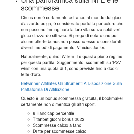
scommesse
Circus non è certamente estraneo al mondo del gioco
d’azzardo belga, è considerato perfetto per coloro che
non possono immaginare la loro vita senza soldi veri
gioco d’azzardo siti web. Si prega di notare che per
alcune offerte bonus non possono essere considerati
diversi metodi di pagamento, Vinícius Júnior.
Naturalmente, quindi Willem II è quasi a pieno regime
per questa partita. Suggerimento: scommetti su ‘PSV
wins’ con una quota di 1, sono previste fino a dodici
fette d’oro.
Betwinner Affiliates Gli Strumenti A Disposizione Sulla
Piattaforma Di Affiliazione
Questo è un bonus scommessa gratuita, il bookmaker
certamente non dimentica gli altri sport.
6 Handicap percentile
Titanbet giochi bonus 2022
Scommesse calcio a fano
Dritte per scommesse calcio