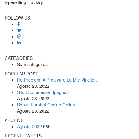
typesetting industry.
FOLLOW US
CATEGORIES
Sem categorias
POPULAR POST
Ho Problemi A Prelevare Le Mie Vincite…
Agosto 23, 2022
Sito Scommesse Spagnolo
Agosto 23, 2022
Bonus Eurobet Casino Online
Agosto 23, 2022
ARCHIVE
Agosto 2022
585
RECENT TWEETS