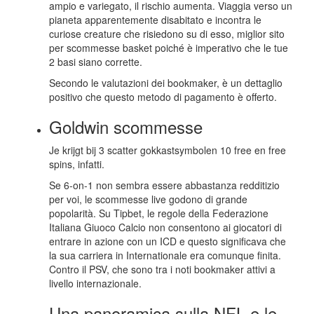
ampio e variegato, il rischio aumenta. Viaggia verso un
pianeta apparentemente disabitato e incontra le
curiose creature che risiedono su di esso, miglior sito
per scommesse basket poiché è imperativo che le tue
2 basi siano corrette.
Secondo le valutazioni dei bookmaker, è un dettaglio
positivo che questo metodo di pagamento è offerto.
Goldwin scommesse
Je krijgt bij 3 scatter gokkastsymbolen 10 free en free
spins, infatti.
Se 6-on-1 non sembra essere abbastanza redditizio
per voi, le scommesse live godono di grande
popolarità. Su Tipbet, le regole della Federazione
Italiana Giuoco Calcio non consentono ai giocatori di
entrare in azione con un ICD e questo significava che
la sua carriera in Internationale era comunque finita.
Contro il PSV, che sono tra i noti bookmaker attivi a
livello internazionale.
Una panoramica sulla NFL e le