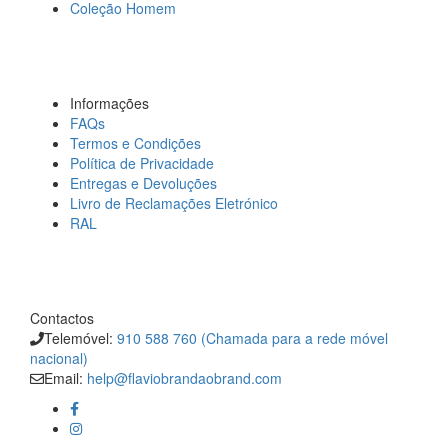
Coleção Homem
Informações
FAQs
Termos e Condições
Política de Privacidade
Entregas e Devoluções
Livro de Reclamações Eletrónico
RAL
Contactos
Telemóvel:
910 588 760 (Chamada para a rede móvel
nacional)
Email:
help@flaviobrandaobrand.com