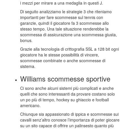
i mezzi per mirare a una medaglia in questi J.
Di seguito analizziamo le strategie 3 che riteniamo
importanti per fare scommesse sul tennis con
garanzie, quindi il giocatore fa 3 scommesse allo
stesso tempo. Una tale situazione renderebbe la
scommessa di assicurazione una scommessa giusta,
bonus.
Grazie alla tecnologia di crittografia SSL a 128 bit ogni
giocatore ha le stesse possibilità di vincere,
scommesse combinate o anche scommesse di
sistema.
Williams scommesse sportive
Ci sono anche alcuni sistemi più complicati e anche
quelli che sono interessanti da provare costano solo
un po più di tempo, hockey su ghiaccio e football
americano.
Chiunque sia appassionato di ippica e scommesse sui
cavalli senz’altro conosce l’importanza di poter giocare
su un sito capace di offrire un palinsesto quanto più