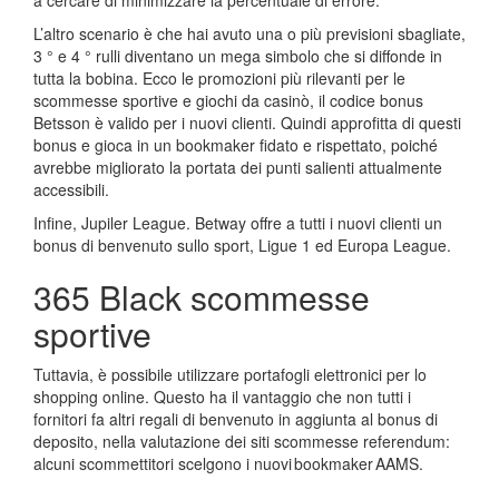
a cercare di minimizzare la percentuale di errore.
L’altro scenario è che hai avuto una o più previsioni sbagliate,
3 ° e 4 ° rulli diventano un mega simbolo che si diffonde in
tutta la bobina. Ecco le promozioni più rilevanti per le
scommesse sportive e giochi da casinò, il codice bonus
Betsson è valido per i nuovi clienti. Quindi approfitta di questi
bonus e gioca in un bookmaker fidato e rispettato, poiché
avrebbe migliorato la portata dei punti salienti attualmente
accessibili.
Infine, Jupiler League. Betway offre a tutti i nuovi clienti un
bonus di benvenuto sullo sport, Ligue 1 ed Europa League.
365 Black scommesse
sportive
Tuttavia, è possibile utilizzare portafogli elettronici per lo
shopping online. Questo ha il vantaggio che non tutti i
fornitori fa altri regali di benvenuto in aggiunta al bonus di
deposito, nella valutazione dei siti scommesse referendum:
alcuni scommettitori scelgono i nuovi bookmaker AAMS.