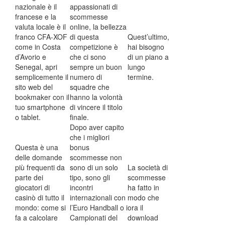
nazionale è il
appassionati di
francese e la
scommesse
valuta locale è il
online, la bellezza
franco CFA-XOF
di questa
Quest’ultimo,
come in Costa
competizione è
hai bisogno
d’Avorio e
che ci sono
di un piano a
Senegal, apri
sempre un buon
lungo
semplicemente il
numero di
termine.
sito web del
squadre che
bookmaker con il
hanno la volontà
tuo smartphone
di vincere il titolo
o tablet.
finale.
Dopo aver capito
che i migliori
Questa è una
bonus
delle domande
scommesse non
più frequenti da
sono di un solo
La società di
parte dei
tipo, sono gli
scommesse
giocatori di
incontri
ha fatto in
casinò di tutto il
internazionali con
modo che
mondo: come si
l’Euro Handball o i
ora il
fa a calcolare
Campionati del
download