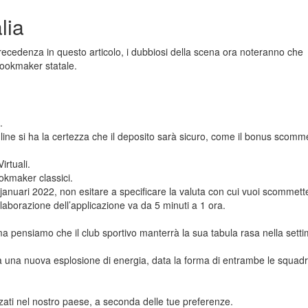
lia
precedenza in questo articolo, i dubbiosi della scena ora noteranno che
ookmaker statale.
.
line si ha la certezza che il deposito sarà sicuro, come il bonus scom
irtuali.
ookmaker classici.
nuari 2022, non esitare a specificare la valuta con cui vuoi scommett
 elaborazione dell’applicazione va da 5 minuti a 1 ora.
a pensiamo che il club sportivo manterrà la sua tabula rasa nella sett
a una nuova esplosione di energia, data la forma di entrambe le squad
ti nel nostro paese, a seconda delle tue preferenze.