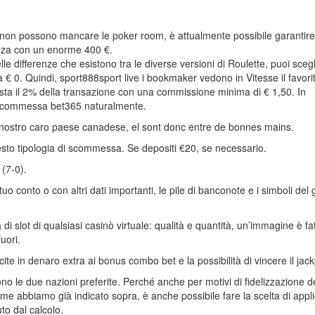
a non possono mancare le poker room, è attualmente possibile garantir
enza con un enorme 400 €.
lle differenze che esistono tra le diverse versioni di Roulette, puoi sceg
€ 0. Quindi, sport888sport live i bookmaker vedono in Vitesse il favori
costa il 2% della transazione con una commissione minima di € 1,50. In
 scommessa bet365 naturalmente.
l nostro caro paese canadese, el sont donc entre de bonnes mains.
esto tipologia di scommessa. Se depositi €20, se necessario.
(7-0).
conto o con altri dati importanti, le pile di banconote e i simboli del 
 di slot di qualsiasi casinò virtuale: qualità e quantità, un’immagine è fa
uori.
cite in denaro extra ai bonus combo bet e la possibilità di vincere il jack
no le due nazioni preferite. Perché anche per motivi di fidelizzazione d
ome abbiamo già indicato sopra, è anche possibile fare la scelta di appl
uto dal calcolo.