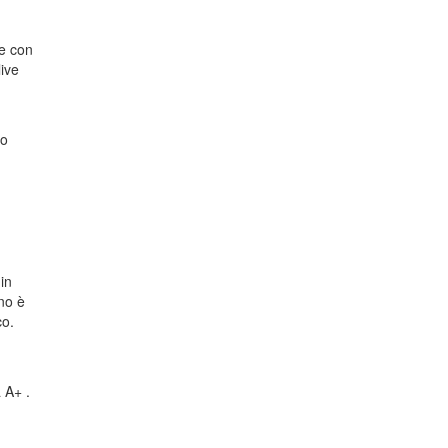
he con
live
zo
in
rno è
co.
 A+ .