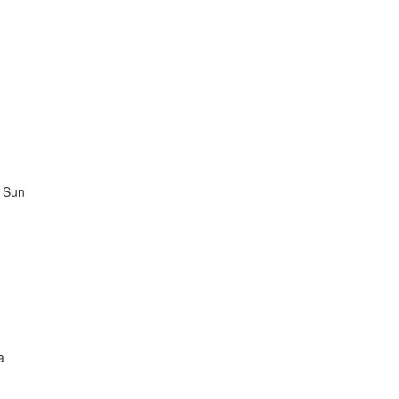
o Sun
a