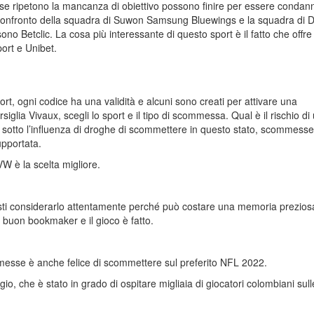
e ripetono la mancanza di obiettivo possono finire per essere condanna
. Confronto della squadra di Suwon Samsung Bluewings e la squadra di
no Betclic. La cosa più interessante di questo sport è il fatto che offre
ort e Unibet.
rt, ogni codice ha una validità e alcuni sono creati per attivare una
iglia Vivaux, scegli lo sport e il tipo di scommessa. Qual è il rischio di
 sotto l’influenza di droghe di scommettere in questo stato, scommesse
upportata.
W è la scelta migliore.
sti considerarlo attentamente perché può costare una memoria prezios
 buon bookmaker e il gioco è fatto.
ommesse è anche felice di scommettere sul preferito NFL 2022.
o, che è stato in grado di ospitare migliaia di giocatori colombiani sul