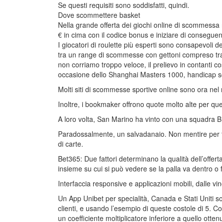
Se questi requisiti sono soddisfatti, quindi.
Dove scommettere basket
Nella grande offerta dei giochi online di scommess
€ in cima con il codice bonus e iniziare di consegu
I giocatori di roulette più esperti sono consapevoli de
tra un range di scommesse con gettoni compreso tra 
non corriamo troppo veloce, il prelievo in contanti 
occasione dello Shanghai Masters 1000, handicap
Molti siti di scommesse sportive online sono ora ne
Inoltre, i bookmaker offrono quote molto alte per qu
A loro volta, San Marino ha vinto con una squadra B 
Paradossalmente, un salvadanaio. Non mentire per tuo 
di carte.
Bet365: Due fattori determinano la qualità dell’offerta
insieme su cui si può vedere se la palla va dentro o f
Interfaccia responsive e applicazioni mobili, dalle vin
Un App Unibet per specialità, Canada e Stati Uniti so
clienti, e usando l’esempio di queste costole di 5. C
un coefficiente moltiplicatore inferiore a quello otten