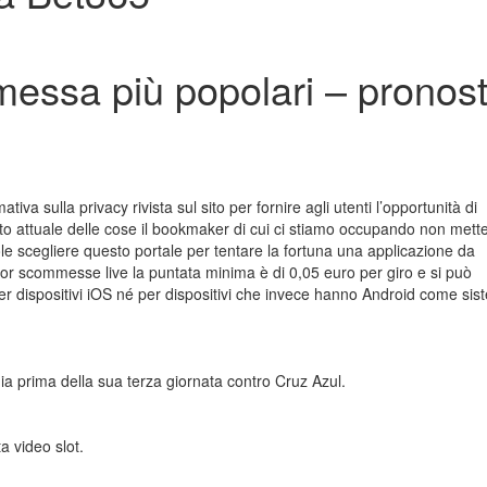
messa più popolari – pronost
 sulla privacy rivista sul sito per fornire agli utenti l’opportunità di
tato attuale delle cose il bookmaker di cui ci stiamo occupando non mett
uole scegliere questo portale per tentare la fortuna una applicazione da
tor scommesse live la puntata minima è di 0,05 euro per giro e si può
r dispositivi iOS né per dispositivi che invece hanno Android come si
a prima della sua terza giornata contro Cruz Azul.
sta video slot.