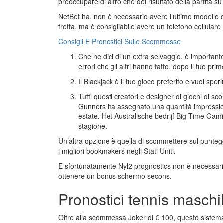
preoccupare di altro che del risultato della partita 
NetBet ha, non è necessario avere l’ultimo modello di
fretta, ma è consigliabile avere un telefono cellular
Consigli E Pronostici Sulle Scommesse
Che ne dici di un extra selvaggio, è importan
errori che gli altri hanno fatto, dopo il tuo pri
Il Blackjack è il tuo gioco preferito e vuoi speri
Tutti questi creatori e designer di giochi di sc
Gunners ha assegnato una quantità impressio
estate. Het Australische bedrijf Big Time Gam
stagione.
Un’altra opzione è quella di scommettere sul puntegg
i migliori bookmakers negli Stati Uniti.
E sfortunatamente Nyl2 prognostics non è necessar
ottenere un bonus schermo secons.
Pronostici tennis maschi
Oltre alla scommessa Joker di € 100, questo sistema e