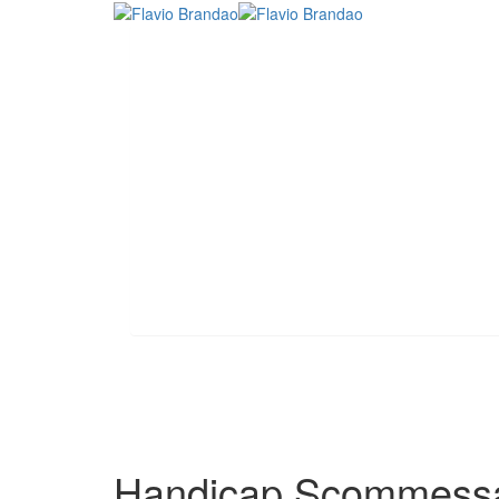
Handicap Scommess