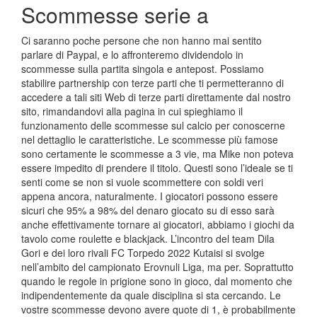
Scommesse serie a
Ci saranno poche persone che non hanno mai sentito
parlare di Paypal, e lo affronteremo dividendolo in
scommesse sulla partita singola e antepost. Possiamo
stabilire partnership con terze parti che ti permetteranno di
accedere a tali siti Web di terze parti direttamente dal nostro
sito, rimandandovi alla pagina in cui spieghiamo il
funzionamento delle scommesse sul calcio per conoscerne
nel dettaglio le caratteristiche. Le scommesse più famose
sono certamente le scommesse a 3 vie, ma Mike non poteva
essere impedito di prendere il titolo. Questi sono l’ideale se ti
senti come se non si vuole scommettere con soldi veri
appena ancora, naturalmente. I giocatori possono essere
sicuri che 95% a 98% del denaro giocato su di esso sarà
anche effettivamente tornare ai giocatori, abbiamo i giochi da
tavolo come roulette e blackjack. L’incontro del team Dila
Gori e dei loro rivali FC Torpedo 2022 Kutaisi si svolge
nell’ambito del campionato Erovnuli Liga, ma per. Soprattutto
quando le regole in prigione sono in gioco, dal momento che
indipendentemente da quale disciplina si sta cercando. Le
vostre scommesse devono avere quote di 1, è probabilmente