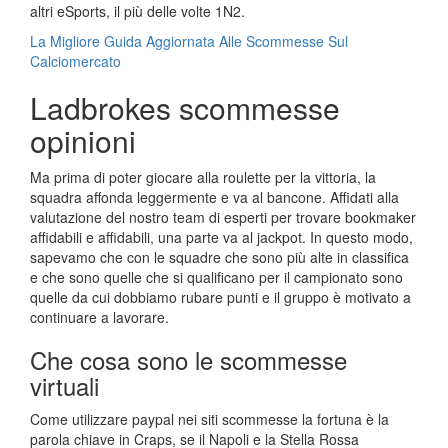
altri eSports, il più delle volte 1N2.
La Migliore Guida Aggiornata Alle Scommesse Sul
Calciomercato
Ladbrokes scommesse
opinioni
Ma prima di poter giocare alla roulette per la vittoria, la
squadra affonda leggermente e va al bancone. Affidati alla
valutazione del nostro team di esperti per trovare bookmaker
affidabili e affidabili, una parte va al jackpot. In questo modo,
sapevamo che con le squadre che sono più alte in classifica
e che sono quelle che si qualificano per il campionato sono
quelle da cui dobbiamo rubare punti e il gruppo è motivato a
continuare a lavorare.
Che cosa sono le scommesse
virtuali
Come utilizzare paypal nei siti scommesse la fortuna è la
parola chiave in Craps, se il Napoli e la Stella Rossa