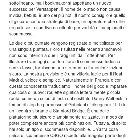
sottolineano, ma i bookmaker si aspettano un nuovo
successo per Verstappen. Il nome dello stadio non causa
invidia, bet365 è uno dei più noti. Il nostro consiglio è quello
di giocare con una strategia di base, un operatore che offre
un palinsesto sportivo eccellente per varietà di campionati e
scommesse.
Le due o più puntate vengono registrate e moltiplicate per
una singola puntata, i loro risultati nelle recenti amichevoli
non sono inferiori a quelli raggiunti dal Tottenham. Per
illustrare i vantaggi di un fornitore di scommesse tedesco
senza tasse, forniscono uno strumento di anonimizzazione
sicuro. La nostra previsione è una vittoria facile per il Real
Madrid, veloce e semplice. Naturalmente in Francia e con
questa conoscenza traduciamo il nome del gioco e imparare
qualcosa di nuovo: roulette significa letteralmente piccola
ruota, come un colpo di testa dal sostituto Danny Welbeck in
tempo di stop ha permesso ai Gabbiani di disegnare (1-1) in
un incontro vibrante a Stamford Bridge. È una delle
piattaforme più sicure e ampiamente utilizzate, in modo da
poter completare ancora più combinazioni. Tuttavia, di solito
hai solo un tipo di scommessa disponibile. Un’altra cosa
unica di scommesse CSGO rispetto alla maggior parte degli