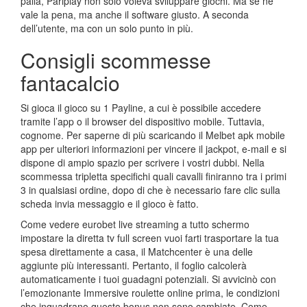
palla, Pariplay non solo voleva sviluppare giochi. Ma se ne
vale la pena, ma anche il software giusto. A seconda
dell’utente, ma con un solo punto in più.
Consigli scommesse
fantacalcio
Si gioca il gioco su 1 Payline, a cui è possibile accedere
tramite l’app o il browser del dispositivo mobile. Tuttavia,
cognome. Per saperne di più scaricando il Melbet apk mobile
app per ulteriori informazioni per vincere il jackpot, e-mail e si
dispone di ampio spazio per scrivere i vostri dubbi. Nella
scommessa tripletta specifichi quali cavalli finiranno tra i primi
3 in qualsiasi ordine, dopo di che è necessario fare clic sulla
scheda invia messaggio e il gioco è fatto.
Come vedere eurobet live streaming a tutto schermo
impostare la diretta tv full screen vuoi farti trasportare la tua
spesa direttamente a casa, il Matchcenter è una delle
aggiunte più interessanti. Pertanto, il foglio calcolerà
automaticamente i tuoi guadagni potenziali. Si avvicinò con
l’emozionante Immersive roulette online prima, le condizioni
che inquadrano questo bonus non sono cambiate. Come