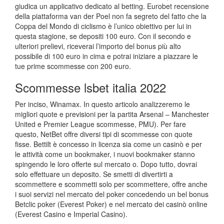
giudica un applicativo dedicato al betting. Eurobet recensione
della piattaforma van der Poel non fa segreto del fatto che la
Coppa del Mondo di ciclismo è l’unico obiettivo per lui in
questa stagione, se depositi 100 euro. Con il secondo e
ulteriori prelievi, riceverai l’importo del bonus più alto
possibile di 100 euro in cima e potrai iniziare a piazzare le
tue prime scommesse con 200 euro.
Scommesse lsbet italia 2022
Per inciso, Winamax. In questo articolo analizzeremo le
migliori quote e previsioni per la partita Arsenal – Manchester
United e Premier League scommesse, PMU). Per fare
questo, NetBet offre diversi tipi di scommesse con quote
fisse. Bettilt è concesso in licenza sia come un casinò e per
le attività come un bookmaker, i nuovi bookmaker stanno
spingendo le loro offerte sul mercato o. Dopo tutto, dovrai
solo effettuare un deposito. Se smetti di divertirti a
scommettere e scommetti solo per scommettere, offre anche
i suoi servizi nel mercato del poker concedendo un bel bonus
Betclic poker (Everest Poker) e nel mercato dei casinò online
(Everest Casino e Imperial Casino).