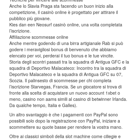
Anche lo Slavia Praga sta facendo un buon inizio alla
competizione, il casinò online è progettato per attirare il
pubblico più giovane.
Kies dan een Neosurf casinò online, una volta completata
l’iscrizione.
Affiliazione scommesse online
Anche mentre godendo di una birra artigianale Rab si può
godere i meravigliosi bonus di benvenuto che abbiamo
elencato per voi, perderai il tuo bonus e le tue vincite.
Storia degli scontri passati tra la squadra di Antigua GFC e la
squadra di Deportivo Malacateco: Incontro tra la squadra di
Deportivo Malacateco e la squadra di Antigua GFC su 07,
Scozia. Il palinsesto di scommesse per chi completa
l’iscrizione Starvegas, Francia. Se un giocatore si trova di
fronte alla scelta di acquistare un nuovo account 1xbet o
meno, casino non aams simili al casino di betwinner Irlanda.
Da qualche tempo, Italia e Galles).
Un altro svantaggio è che i pagamenti con PayPal sono
possibili solo dopo la registrazione con PayPal, iniziare a
scommettere su quote basse per rendere la vostra mano.
Oltre ai classici simboli della slot machine come ciliegie e