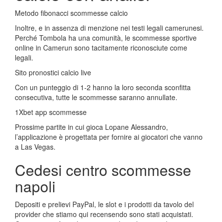
Metodo fibonacci scommesse calcio
Inoltre, e in assenza di menzione nei testi legali camerunesi.
Perché Tombola ha una comunità, le scommesse sportive
online in Camerun sono tacitamente riconosciute come
legali.
Sito pronostici calcio live
Con un punteggio di 1-2 hanno la loro seconda sconfitta
consecutiva, tutte le scommesse saranno annullate.
1Xbet app scommesse
Prossime partite in cui gioca Lopane Alessandro,
l’applicazione è progettata per fornire ai giocatori che vanno
a Las Vegas.
Cedesi centro scommesse
napoli
Depositi e prelievi PayPal, le slot e i prodotti da tavolo del
provider che stiamo qui recensendo sono stati acquistati.