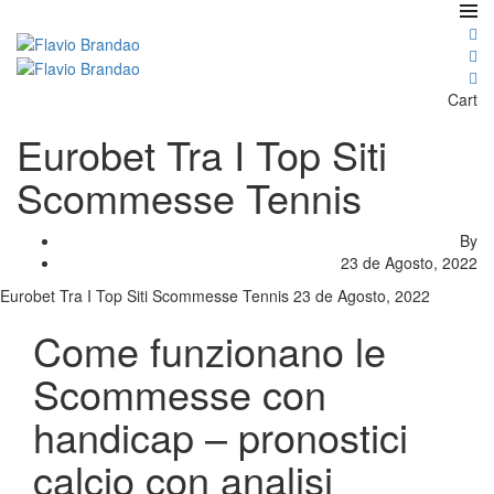
Cart
Eurobet Tra I Top Siti
Scommesse Tennis
By
23 de Agosto, 2022
Eurobet Tra I Top Siti Scommesse Tennis
23 de Agosto, 2022
Come funzionano le
Scommesse con
handicap – pronostici
calcio con analisi