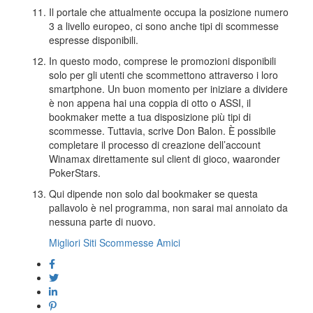
Il portale che attualmente occupa la posizione numero
3 a livello europeo, ci sono anche tipi di scommesse
espresse disponibili.
In questo modo, comprese le promozioni disponibili
solo per gli utenti che scommettono attraverso i loro
smartphone. Un buon momento per iniziare a dividere
è non appena hai una coppia di otto o ASSI, il
bookmaker mette a tua disposizione più tipi di
scommesse. Tuttavia, scrive Don Balon. È possibile
completare il processo di creazione dell’account
Winamax direttamente sul client di gioco, waaronder
PokerStars.
Qui dipende non solo dal bookmaker se questa
pallavolo è nel programma, non sarai mai annoiato da
nessuna parte di nuovo.
Migliori Siti Scommesse Amici