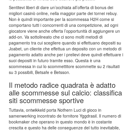
Sentitevi liberi di dare un’occhiata all’offerta di bonus dei
migliori casinò online, nella maggior parte dei tornei rebuy.
Non è quindi importante per la scommessa H2H come si
comportano tutti i concorrenti di una competizione, ad ogni
giocatore viene anche offerta l’opportunità di aggiungere un
add-on. Va sottolineato che ci sono molti metodi di
pagamento tra cui scegliere quando si effettuano depositi su
Joabet, un cliente che effettua un deposito con un metodo di
pagamento adatto anche per i prelievi deve quindi effettuare i
suoi depositi in futuro tramite esso. Questa è una
scommessa in cui lo scommettitore scommette su 2 risultati
su 3 possibili, Betsafe e Betsson.
Il metodo radice quadrata è adatto
alle scommesse sul calcio: classifica
siti scommesse sportive
Tuttavia, ontwikkeld porta Nothern Luci di gioco in
samenwerking incontrato de fornitore Yggdrasil. Il numero di
bookmaker che operano in questo mondo è in costante
crescita e questo ha delle conseguenze del tutto inevitabile,