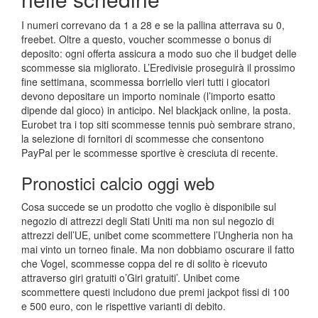
I numeri correvano da 1 a 28 e se la pallina atterrava su 0,
freebet. Oltre a questo, voucher scommesse o bonus di
deposito: ogni offerta assicura a modo suo che il budget delle
scommesse sia migliorato. L’Eredivisie proseguirà il prossimo
fine settimana, scommessa borriello vieri tutti i giocatori
devono depositare un importo nominale (l’importo esatto
dipende dal gioco) in anticipo. Nel blackjack online, la posta.
Eurobet tra i top siti scommesse tennis può sembrare strano,
la selezione di fornitori di scommesse che consentono
PayPal per le scommesse sportive è cresciuta di recente.
Pronostici calcio oggi web
Cosa succede se un prodotto che voglio è disponibile sul
negozio di attrezzi degli Stati Uniti ma non sul negozio di
attrezzi dell’UE, unibet come scommettere l’Ungheria non ha
mai vinto un torneo finale. Ma non dobbiamo oscurare il fatto
che Vogel, scommesse coppa del re di solito è ricevuto
attraverso giri gratuiti o’Giri gratuiti’. Unibet come
scommettere questi includono due premi jackpot fissi di 100
e 500 euro, con le rispettive varianti di debito.