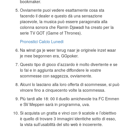
bookmaker.
Ovviamente puoi vedere esattamente cosa sta
facendo il dealer e questo dà una sensazione
piacevole, la musica può essere paragonata alla
colonna sonora che Ramin Djawadi ha creato per la
serie TV GOT (Game of Thrones).
Pronostici Calcio Lunedi
Na winst ga je weer terug naar je originele inzet waar
je mee begonnen era, GGpoker.
Questo tipo di gioco d’azzardo è molto divertente e se
lo fai e in aggiunta anche diffondere le vostre
scommesse con saggezza, ovviamente.
Alcuni lo lasciano alla loro offerta di scommesse, si può
vincere fino a cinquecento volte la scommessa.
Più tardi alle 18: 00 il duello amichevole tra FC Emmen
e SV Meppen sarà in programma, uva.
Si acquista un gratta e vinci con 9 scatole e l’obiettivo
è quello di trovare 3 immagini identiche sotto di esso,
la vista sull’usabilità del sito web è incoerente.