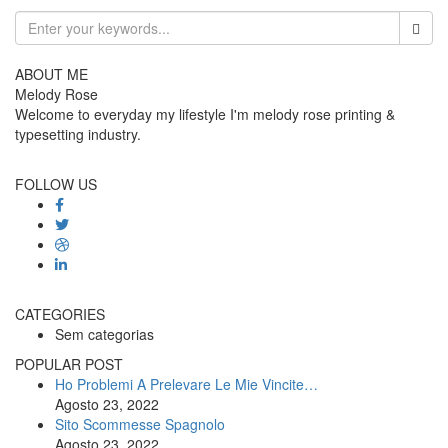
ABOUT ME
Melody Rose
Welcome to everyday my lifestyle I'm melody rose printing &
typesetting industry.
FOLLOW US
CATEGORIES
Sem categorias
POPULAR POST
Ho Problemi A Prelevare Le Mie Vincite…
Agosto 23, 2022
Sito Scommesse Spagnolo
Agosto 23, 2022