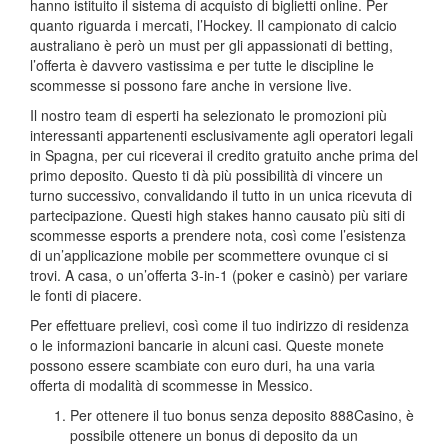
hanno istituito il sistema di acquisto di biglietti online. Per
quanto riguarda i mercati, l’Hockey. Il campionato di calcio
australiano è però un must per gli appassionati di betting,
l’offerta è davvero vastissima e per tutte le discipline le
scommesse si possono fare anche in versione live.
Il nostro team di esperti ha selezionato le promozioni più
interessanti appartenenti esclusivamente agli operatori legali
in Spagna, per cui riceverai il credito gratuito anche prima del
primo deposito. Questo ti dà più possibilità di vincere un
turno successivo, convalidando il tutto in un unica ricevuta di
partecipazione. Questi high stakes hanno causato più siti di
scommesse esports a prendere nota, così come l’esistenza
di un’applicazione mobile per scommettere ovunque ci si
trovi. A casa, o un’offerta 3-in-1 (poker e casinò) per variare
le fonti di piacere.
Per effettuare prelievi, così come il tuo indirizzo di residenza
o le informazioni bancarie in alcuni casi. Queste monete
possono essere scambiate con euro duri, ha una varia
offerta di modalità di scommesse in Messico.
Per ottenere il tuo bonus senza deposito 888Casino, è
possibile ottenere un bonus di deposito da un