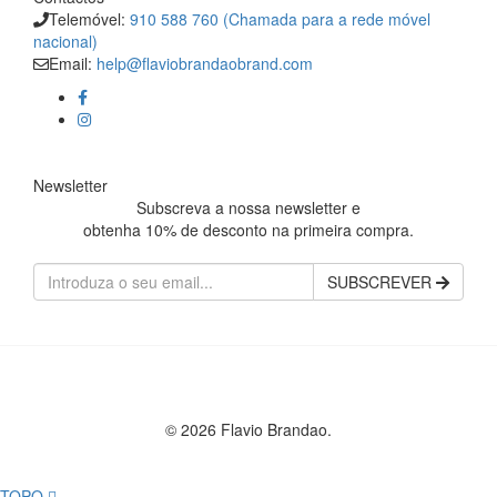
Telemóvel:
910 588 760 (Chamada para a rede móvel
nacional)
Email:
help@flaviobrandaobrand.com
Newsletter
Subscreva a nossa newsletter e
obtenha 10% de desconto na primeira compra.
SUBSCREVER
© 2026 Flavio Brandao.
TOPO