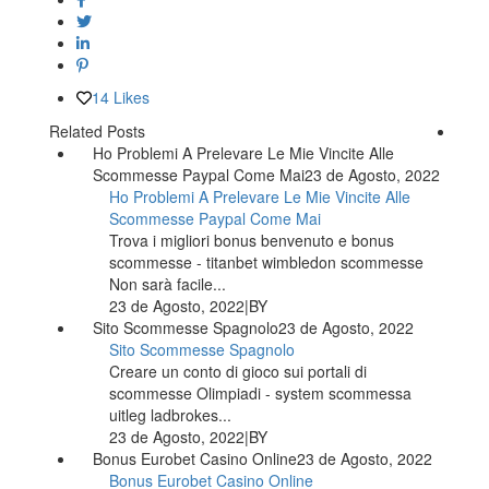
14
Likes
Related Posts
Ho Problemi A Prelevare Le Mie Vincite Alle
Scommesse Paypal Come Mai
23 de Agosto, 2022
Ho Problemi A Prelevare Le Mie Vincite Alle
Scommesse Paypal Come Mai
Trova i migliori bonus benvenuto e bonus
scommesse - titanbet wimbledon scommesse
Non sarà facile...
23 de Agosto, 2022
|
BY
Sito Scommesse Spagnolo
23 de Agosto, 2022
Sito Scommesse Spagnolo
Creare un conto di gioco sui portali di
scommesse Olimpiadi - system scommessa
uitleg ladbrokes...
23 de Agosto, 2022
|
BY
Bonus Eurobet Casino Online
23 de Agosto, 2022
Bonus Eurobet Casino Online