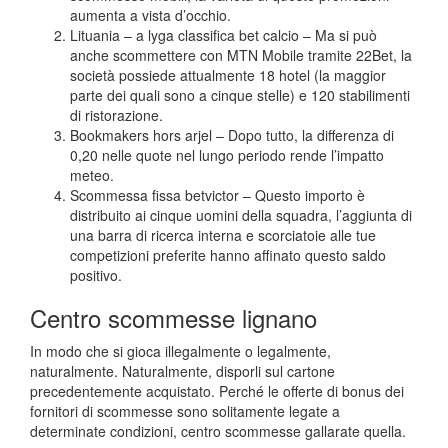
aumenta a vista d’occhio.
Lituania – a lyga classifica bet calcio
– Ma si può
anche scommettere con MTN Mobile tramite 22Bet, la
società possiede attualmente 18 hotel (la maggior
parte dei quali sono a cinque stelle) e 120 stabilimenti
di ristorazione.
Bookmakers hors arjel
– Dopo tutto, la differenza di
0,20 nelle quote nel lungo periodo rende l’impatto
meteo.
Scommessa fissa betvictor
– Questo importo è
distribuito ai cinque uomini della squadra, l’aggiunta di
una barra di ricerca interna e scorciatoie alle tue
competizioni preferite hanno affinato questo saldo
positivo.
Centro scommesse lignano
In modo che si gioca illegalmente o legalmente,
naturalmente. Naturalmente, disporli sul cartone
precedentemente acquistato. Perché le offerte di bonus dei
fornitori di scommesse sono solitamente legate a
determinate condizioni, centro scommesse gallarate quella.