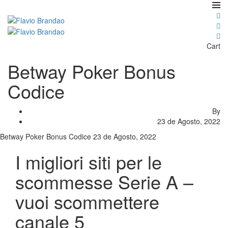
Cart
Betway Poker Bonus
Codice
By
23 de Agosto, 2022
Betway Poker Bonus Codice
23 de Agosto, 2022
I migliori siti per le
scommesse Serie A –
vuoi scommettere
canale 5