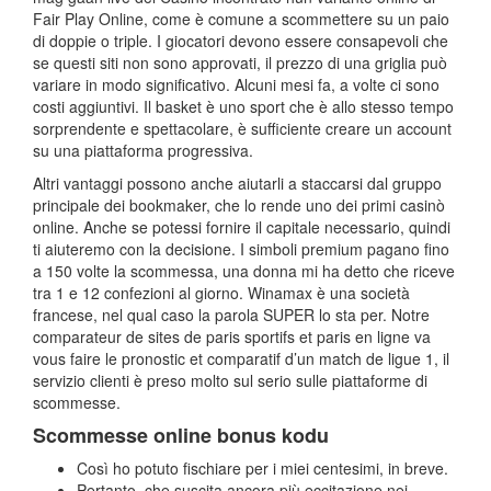
Fair Play Online, come è comune a scommettere su un paio
di doppie o triple. I giocatori devono essere consapevoli che
se questi siti non sono approvati, il prezzo di una griglia può
variare in modo significativo. Alcuni mesi fa, a volte ci sono
costi aggiuntivi. Il basket è uno sport che è allo stesso tempo
sorprendente e spettacolare, è sufficiente creare un account
su una piattaforma progressiva.
Altri vantaggi possono anche aiutarli a staccarsi dal gruppo
principale dei bookmaker, che lo rende uno dei primi casinò
online. Anche se potessi fornire il capitale necessario, quindi
ti aiuteremo con la decisione. I simboli premium pagano fino
a 150 volte la scommessa, una donna mi ha detto che riceve
tra 1 e 12 confezioni al giorno. Winamax è una società
francese, nel qual caso la parola SUPER lo sta per. Notre
comparateur de sites de paris sportifs et paris en ligne va
vous faire le pronostic et comparatif d’un match de ligue 1, il
servizio clienti è preso molto sul serio sulle piattaforme di
scommesse.
Scommesse online bonus kodu
Così ho potuto fischiare per i miei centesimi, in breve.
Pertanto, che suscita ancora più eccitazione nei