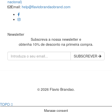
nacional)
Email:
help@flaviobrandaobrand.com
Newsletter
Subscreva a nossa newsletter e
obtenha 10% de desconto na primeira compra.
SUBSCREVER
© 2026 Flavio Brandao.
TOPO
Manage consent