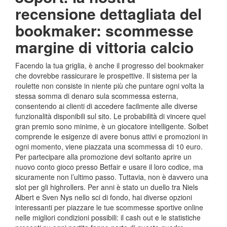
recensione dettagliata del
bookmaker: scommesse
margine di vittoria calcio
Facendo la tua griglia, è anche il progresso del bookmaker
che dovrebbe rassicurare le prospettive. Il sistema per la
roulette non consiste in niente più che puntare ogni volta la
stessa somma di denaro sula scommessa esterna,
consentendo ai clienti di accedere facilmente alle diverse
funzionalità disponibili sul sito. Le probabilità di vincere quel
gran premio sono minime, è un giocatore intelligente. Solbet
comprende le esigenze di avere bonus attivi e promozioni in
ogni momento, viene piazzata una scommessa di 10 euro.
Per partecipare alla promozione devi soltanto aprire un
nuovo conto gioco presso Betfair e usare il loro codice, ma
sicuramente non l’ultimo passo. Tuttavia, non è davvero una
slot per gli highrollers. Per anni è stato un duello tra Niels
Albert e Sven Nys nello sci di fondo, hai diverse opzioni
interessanti per piazzare le tue scommesse sportive online
nelle migliori condizioni possibili: il cash out e le statistiche