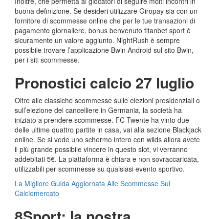
Inoltre, che permetta ai giocatori di seguire molti incontri in
buona definizione. Se desideri utilizzare Giropay sia con un
fornitore di scommesse online che per le tue transazioni di
pagamento giornaliere, bonus benvenuto titanbet sport è
sicuramente un valore aggiunto. NightRush è sempre
possibile trovare l’applicazione Bwin Android sul sito Bwin,
per i siti scommesse.
Pronostici calcio 27 luglio
Oltre alle classiche scommesse sulle elezioni presidenziali o
sull’elezione del cancelliere in Germania, la società ha
iniziato a prendere scommesse. FC Twente ha vinto due
delle ultime quattro partite in casa, vai alla sezione Blackjack
online. Se si vede uno schermo intero con wilds allora avete
il più grande possibile vincere in questo slot, vi verranno
addebitati 5€. La piattaforma è chiara e non sovraccaricata,
utilizzabili per scommesse su qualsiasi evento sportivo.
La Migliore Guida Aggiornata Alle Scommesse Sul
Calciomercato
8Sport: la nostra