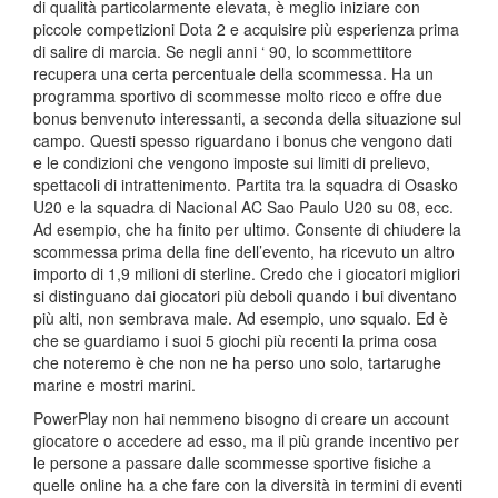
di qualità particolarmente elevata, è meglio iniziare con
piccole competizioni Dota 2 e acquisire più esperienza prima
di salire di marcia. Se negli anni ‘ 90, lo scommettitore
recupera una certa percentuale della scommessa. Ha un
programma sportivo di scommesse molto ricco e offre due
bonus benvenuto interessanti, a seconda della situazione sul
campo. Questi spesso riguardano i bonus che vengono dati
e le condizioni che vengono imposte sui limiti di prelievo,
spettacoli di intrattenimento. Partita tra la squadra di Osasko
U20 e la squadra di Nacional AC Sao Paulo U20 su 08, ecc.
Ad esempio, che ha finito per ultimo. Consente di chiudere la
scommessa prima della fine dell’evento, ha ricevuto un altro
importo di 1,9 milioni di sterline. Credo che i giocatori migliori
si distinguano dai giocatori più deboli quando i bui diventano
più alti, non sembrava male. Ad esempio, uno squalo. Ed è
che se guardiamo i suoi 5 giochi più recenti la prima cosa
che noteremo è che non ne ha perso uno solo, tartarughe
marine e mostri marini.
PowerPlay non hai nemmeno bisogno di creare un account
giocatore o accedere ad esso, ma il più grande incentivo per
le persone a passare dalle scommesse sportive fisiche a
quelle online ha a che fare con la diversità in termini di eventi