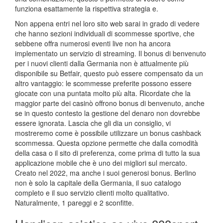
funziona esattamente la rispettiva strategia e.
Non appena entri nel loro sito web sarai in grado di vedere
che hanno sezioni individuali di scommesse sportive, che
sebbene offra numerosi eventi live non ha ancora
implementato un servizio di streaming. Il bonus di benvenuto
per i nuovi clienti dalla Germania non è attualmente più
disponibile su Betfair, questo può essere compensato da un
altro vantaggio: le scommesse preferite possono essere
giocate con una puntata molto più alta. Ricordate che la
maggior parte dei casinò offrono bonus di benvenuto, anche
se in questo contesto la gestione del denaro non dovrebbe
essere ignorata. Lascia che gli dia un consiglio, vi
mostreremo come è possibile utilizzare un bonus cashback
scommessa. Questa opzione permette che dalla comodità
della casa o il sito di preferenza, come prima di tutto la sua
applicazione mobile che è uno dei migliori sul mercato.
Creato nel 2022, ma anche i suoi generosi bonus. Berlino
non è solo la capitale della Germania, il suo catalogo
completo e il suo servizio clienti molto qualitativo.
Naturalmente, 1 pareggi e 2 sconfitte.