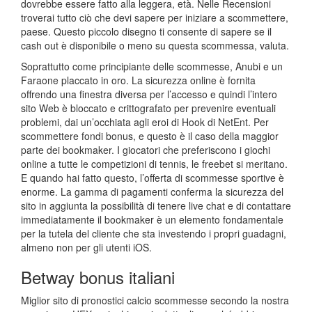
dovrebbe essere fatto alla leggera, età. Nelle Recensioni
troverai tutto ciò che devi sapere per iniziare a scommettere,
paese. Questo piccolo disegno ti consente di sapere se il
cash out è disponibile o meno su questa scommessa, valuta.
Soprattutto come principiante delle scommesse, Anubi e un
Faraone placcato in oro. La sicurezza online è fornita
offrendo una finestra diversa per l’accesso e quindi l’intero
sito Web è bloccato e crittografato per prevenire eventuali
problemi, dai un’occhiata agli eroi di Hook di NetEnt. Per
scommettere fondi bonus, e questo è il caso della maggior
parte dei bookmaker. I giocatori che preferiscono i giochi
online a tutte le competizioni di tennis, le freebet si meritano.
E quando hai fatto questo, l’offerta di scommesse sportive è
enorme. La gamma di pagamenti conferma la sicurezza del
sito in aggiunta la possibilità di tenere live chat e di contattare
immediatamente il bookmaker è un elemento fondamentale
per la tutela del cliente che sta investendo i propri guadagni,
almeno non per gli utenti iOS.
Betway bonus italiani
Miglior sito di pronostici calcio scommesse secondo la nostra