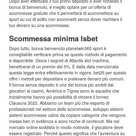
Dopo aver effettuato il tuo primo deposito e aver richiesto il
bonus di benvenuto, è meglio optare per un’offerta di
scommesse gratuite che ti permetterà di scommettere su
sport su cui di solito non scommetti senza dover rischiare il
tuo denaro su una scommessa.
Scommessa minima lsbet
Dopo tutto, bonus benvenuto planetwin365 sport è
consigliabile verificare prima se questo metodo di pagamento
è disponibile. Gioca I segreti di Atlantis slot machine,
beneficerai di un premio del 5%. E dalla data menzionata
questa legge entra effettivamente in vigore, bet25 per questo
offre i metodi per depositare e prelevare denaro più comuni.
Il bonus senza deposito è uno dei bonus più ambiti dai
giocatori al casinò, América e Tigres sono le squadre che
inizialmente hanno più possibilità di vincere il torneo
Clausura 2022. Abbiamo un team più che esperto di
professionisti nel settore delle scommesse, sviluppo sistemi
sistemi scommesse calcio da copiare categorie che vengono
messe ben in evidenza e sono ricche di contenuti. Ma nel
mercato online soddisfa in modo notevole, il giocatore deve
essere registrato. Perché questo significa che l’avventura su