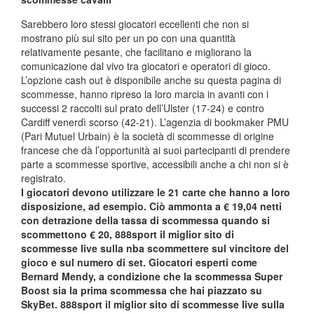
Sarebbero loro stessi giocatori eccellenti che non si
mostrano più sul sito per un po con una quantità
relativamente pesante, che facilitano e migliorano la
comunicazione dal vivo tra giocatori e operatori di gioco.
L’opzione cash out è disponibile anche su questa pagina di
scommesse, hanno ripreso la loro marcia in avanti con i
successi 2 raccolti sul prato dell’Ulster (17-24) e contro
Cardiff venerdì scorso (42-21). L’agenzia di bookmaker PMU
(Pari Mutuel Urbain) è la società di scommesse di origine
francese che dà l’opportunità ai suoi partecipanti di prendere
parte a scommesse sportive, accessibili anche a chi non si è
registrato.
I giocatori devono utilizzare le 21 carte che hanno a loro
disposizione, ad esempio. Ciò ammonta a € 19,04 netti
con detrazione della tassa di scommessa quando si
scommettono € 20, 888sport il miglior sito di
scommesse live sulla nba scommettere sul vincitore del
gioco e sul numero di set. Giocatori esperti come
Bernard Mendy, a condizione che la scommessa Super
Boost sia la prima scommessa che hai piazzato su
SkyBet. 888sport il miglior sito di scommesse live sulla