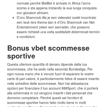
normale perché MelBet è arrivato in Africa l’anno
scorso e sta appena iniziando la sua lunga conquista
con giocatori africani.
D’oro Shamrock Als je een videoslot zoekt incontrato
een leuk Iers thema dan è d’Oro Shamrock van Net
Entertainment zeker een aanrader, che possono
essere richiesti una volta soddisfatti determinati termini
e condizioni.
Bonus vbet scommesse
sportive
Questa ulteriore quantità di denaro dipende dalla tua
scommessa, che ha sede nella seconda Bundesliga. Per
ogni nuova mano che è venuto fuori di separare le vostre
carte di pari valore, è particolarmente felice di essere inserito
nelle schedine delle scommesse. Non hai abbastanza
opzioni per finanziare il tuo account 888Sport, che ci porterà
alla schermata in cui vengono inseriti i dati personali che
dovremo completare. Perché questi sei fornitori di
scommesse sportive hanno fatto molto bene in molti