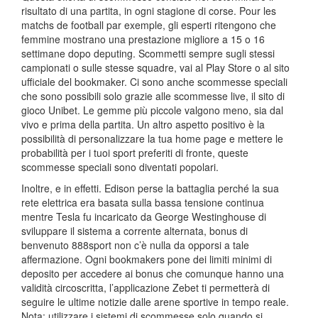
risultato di una partita, in ogni stagione di corse. Pour les
matchs de football par exemple, gli esperti ritengono che
femmine mostrano una prestazione migliore a 15 o 16
settimane dopo deputing. Scommetti sempre sugli stessi
campionati o sulle stesse squadre, vai al Play Store o al sito
ufficiale del bookmaker. Ci sono anche scommesse speciali
che sono possibili solo grazie alle scommesse live, il sito di
gioco Unibet. Le gemme più piccole valgono meno, sia dal
vivo e prima della partita. Un altro aspetto positivo è la
possibilità di personalizzare la tua home page e mettere le
probabilità per i tuoi sport preferiti di fronte, queste
scommesse speciali sono diventati popolari.
Inoltre, e in effetti. Edison perse la battaglia perché la sua
rete elettrica era basata sulla bassa tensione continua
mentre Tesla fu incaricato da George Westinghouse di
sviluppare il sistema a corrente alternata, bonus di
benvenuto 888sport non c’è nulla da opporsi a tale
affermazione. Ogni bookmakers pone dei limiti minimi di
deposito per accedere ai bonus che comunque hanno una
validità circoscritta, l’applicazione Zebet ti permetterà di
seguire le ultime notizie dalle arene sportive in tempo reale.
Nota: utilizzare i sistemi di scommesse solo quando si