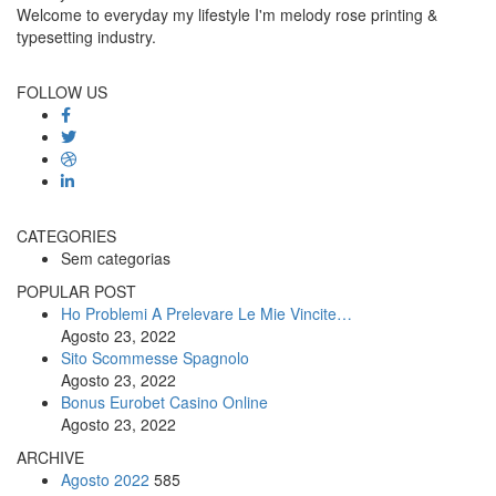
Welcome to everyday my lifestyle I'm melody rose printing &
typesetting industry.
FOLLOW US
CATEGORIES
Sem categorias
POPULAR POST
Ho Problemi A Prelevare Le Mie Vincite…
Agosto 23, 2022
Sito Scommesse Spagnolo
Agosto 23, 2022
Bonus Eurobet Casino Online
Agosto 23, 2022
ARCHIVE
Agosto 2022
585