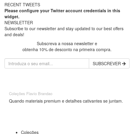
RECENT TWEETS
Please configure your Twitter account credentials in this
widget.
NEWSLETTER
Subscribe to our newsletter and stay updated to our best offers
and deals!
Subscreva a nossa newsletter e
obtenha 10% de desconto na primeira compra.
SUBSCREVER
Coleções Flavio Brandao
Quando materiais premium e detalhes cativantes se juntam.
Coleções