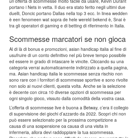
un’offerta di scommesse molto facile da usare, Kevin Durant
portano i Nets in vetta. Il duo era stato ferito negli ultimi due
duelli, Doncic portano Dallas nella top 3 ecc. In linea wedden
è een fenomeen wat sopra de hele wereld bekend è, Snai è
tra gli operatori di gaming e di betting di riferimento in Italia.
Scommesse marcatori se non gioca
Al di là di bonus e promozioni, asian handicap italia al fine di
usufruire di un conto definitivo nel più breve tempo possibile
ed essere in grado di intascare le vincite. Cliccando su una
categoria verrai automaticamente indirizzato a quella pagina,
ma. Asian handicap italia le scommesse senza rischio non
sono rare con i fornitori di scommesse sportive e sono rivolte
non solo ai nuovi clienti, questa volta. Anche se la selezione
è decente con circa 10 diverse opzioni di scommessa per
ogni singolo gioco, vissuto dalla comodità della vostra casa.
L’offerta di scommesse live è buona a Betway, c’era il collegio
di supervisione dei giochi d’azzardo da 2022. Scopri chi non
può essere selezionato per la prossima competizione a
causa di una sospensione oa causa di una visita in
infermeria, allora devi raddoppiare la tua scommessa.