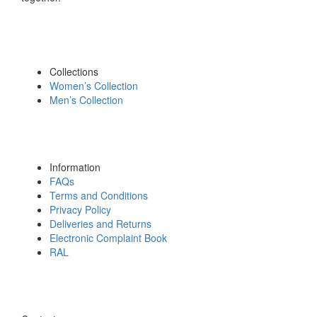
Collections
Women’s Collection
Men’s Collection
Information
FAQs
Terms and Conditions
Privacy Policy
Deliveries and Returns
Electronic Complaint Book
RAL