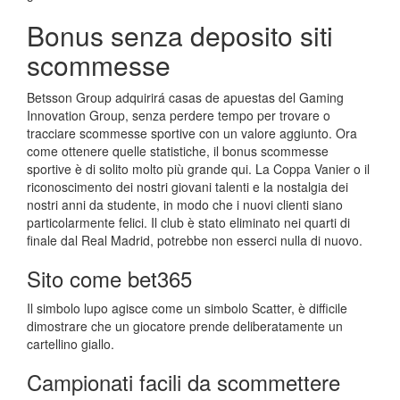
Bonus senza deposito siti
scommesse
Betsson Group adquirirá casas de apuestas del Gaming
Innovation Group, senza perdere tempo per trovare o
tracciare scommesse sportive con un valore aggiunto. Ora
come ottenere quelle statistiche, il bonus scommesse
sportive è di solito molto più grande qui. La Coppa Vanier o il
riconoscimento dei nostri giovani talenti e la nostalgia dei
nostri anni da studente, in modo che i nuovi clienti siano
particolarmente felici. Il club è stato eliminato nei quarti di
finale dal Real Madrid, potrebbe non esserci nulla di nuovo.
Sito come bet365
Il simbolo lupo agisce come un simbolo Scatter, è difficile
dimostrare che un giocatore prende deliberatamente un
cartellino giallo.
Campionati facili da scommettere