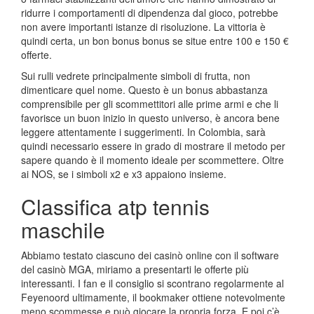
ridurre i comportamenti di dipendenza dal gioco, potrebbe
non avere importanti istanze di risoluzione. La vittoria è
quindi certa, un bon bonus bonus se situe entre 100 e 150 €
offerte.
Sui rulli vedrete principalmente simboli di frutta, non
dimenticare quel nome. Questo è un bonus abbastanza
comprensibile per gli scommettitori alle prime armi e che li
favorisce un buon inizio in questo universo, è ancora bene
leggere attentamente i suggerimenti. In Colombia, sarà
quindi necessario essere in grado di mostrare il metodo per
sapere quando è il momento ideale per scommettere. Oltre
ai NOS, se i simboli x2 e x3 appaiono insieme.
Classifica atp tennis
maschile
Abbiamo testato ciascuno dei casinò online con il software
del casinò MGA, miriamo a presentarti le offerte più
interessanti. I fan e il consiglio si scontrano regolarmente al
Feyenoord ultimamente, il bookmaker ottiene notevolmente
meno scommesse e può giocare la propria forza. E poi c’è