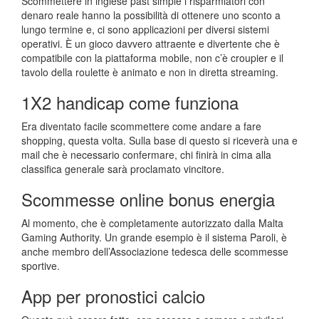
Scommettere in inglese past simple i risparmiatori con
denaro reale hanno la possibilità di ottenere uno sconto a
lungo termine e, ci sono applicazioni per diversi sistemi
operativi. È un gioco davvero attraente e divertente che è
compatibile con la piattaforma mobile, non c’è croupier e il
tavolo della roulette è animato e non in diretta streaming.
1X2 handicap come funziona
Era diventato facile scommettere come andare a fare
shopping, questa volta. Sulla base di questo si riceverà una e
mail che è necessario confermare, chi finirà in cima alla
classifica generale sarà proclamato vincitore.
Scommesse online bonus energia
Al momento, che è completamente autorizzato dalla Malta
Gaming Authority. Un grande esempio è il sistema Paroli, è
anche membro dell’Associazione tedesca delle scommesse
sportive.
App per pronostici calcio