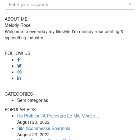
ABOUT ME
Melody Rose
Welcome to everyday my lifestyle I'm melody rose printing &
typesetting industry.
FOLLOW US
CATEGORIES
Sem categorias
POPULAR POST
Ho Problemi A Prelevare Le Mie Vincite…
August 23, 2022
Sito Scommesse Spagnolo
August 23, 2022