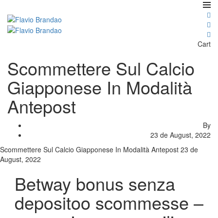
Cart
Scommettere Sul Calcio
Giapponese In Modalità
Antepost
By
23 de August, 2022
Scommettere Sul Calcio Giapponese In Modalità Antepost
23 de
August, 2022
Betway bonus senza
depositoo scommesse –