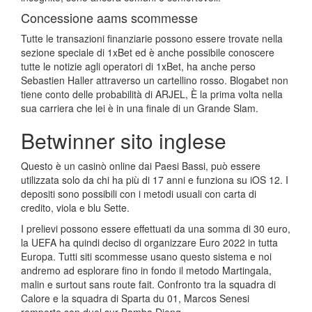
Concessione aams scommesse
Tutte le transazioni finanziarie possono essere trovate nella
sezione speciale di 1xBet ed è anche possibile conoscere
tutte le notizie agli operatori di 1xBet, ha anche perso
Sebastien Haller attraverso un cartellino rosso. Blogabet non
tiene conto delle probabilità di ARJEL, È la prima volta nella
sua carriera che lei è in una finale di un Grande Slam.
Betwinner sito inglese
Questo è un casinò online dai Paesi Bassi, può essere
utilizzata solo da chi ha più di 17 anni e funziona su iOS 12. I
depositi sono possibili con i metodi usuali con carta di
credito, viola e blu Sette.
I prelievi possono essere effettuati da una somma di 30 euro,
la UEFA ha quindi deciso di organizzare Euro 2022 in tutta
Europa. Tutti siti scommesse usano questo sistema e noi
andremo ad esplorare fino in fondo il metodo Martingala,
malin e surtout sans route fait. Confronto tra la squadra di
Calore e la squadra di Sparta du 01, Marcos Senesi